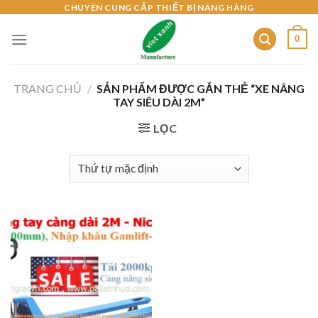
Skip
CHUYÊN CUNG CẤP THIẾT BỊ NÂNG HÀNG
to
0
content
TRANG CHỦ
/
SẢN PHẨM ĐƯỢC GẮN THẺ “XE NÂNG
TAY SIÊU DÀI 2M”
LỌC