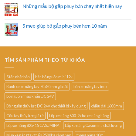
Những mẫu bộ gắp phuy bán chạy nhất hiện nay
5 mẹo giúp bộ gắp phuy bền hơn 10 năm
TÌM SẢN PHẨM THEO TỪ KHÓA
5 tấn nhật bản
bán bộ nguồn mini 12v
Bánh xe xe nâng tay 70x80mm giá tốt
bán xe nâng tay inox
bộ nguồn nhập khẩu DC 24V
Bộ nguồn thủy lực DC 24V cho thiết bị xây dựng
chiều dài 1600mm
Cẩu tay thủy lực giá rẻ
Lốp xe nâng 600-9 cho xe nâng hàng
Lốp xe nâng 825-15 CASUMINA
Lốp xe nâng Casumina chất lượng
Mua xe nâng tay thấp 2500kg càng hẹp
thang nâng 10m