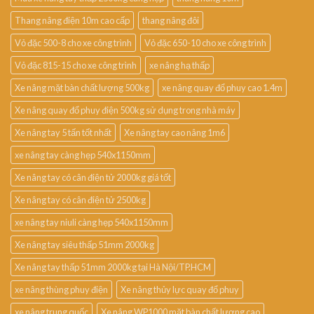
Thang nâng điện 10m cao cấp
thang nâng đôi
Vỏ đặc 500-8 cho xe công trình
Vỏ đặc 650-10 cho xe công trình
Vỏ đặc 815-15 cho xe công trình
xe nâng hạ thấp
Xe nâng mặt bàn chất lượng 500kg
xe nâng quay đổ phuy cao 1.4m
Xe nâng quay đổ phuy điện 500kg sử dụng trong nhà máy
Xe nâng tay 5 tấn tốt nhất
Xe nâng tay cao nâng 1m6
xe nâng tay càng hẹp 540x1150mm
Xe nâng tay có cân điện tử 2000kg giá tốt
Xe nâng tay có cân điện tử 2500kg
xe nâng tay niuli càng hẹp 540x1150mm
Xe nâng tay siêu thấp 51mm 2000kg
Xe nâng tay thấp 51mm 2000kg tại Hà Nội/TP.HCM
xe nâng thùng phuy điện
Xe nâng thủy lực quay đổ phuy
xe nâng trung quốc
Xe nâng WP1000 mặt bàn chất lượng cao