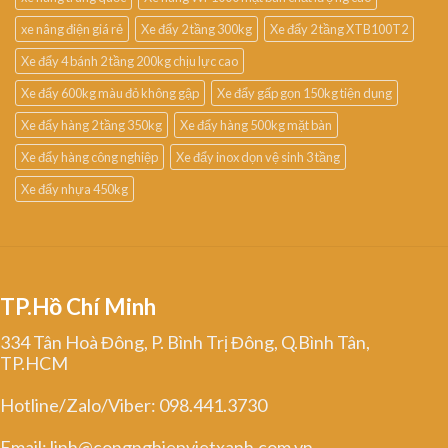
xe nâng điện giá rẻ
Xe đẩy 2 tầng 300kg
Xe đẩy 2 tầng XTB100T2
Xe đẩy 4 bánh 2 tầng 200kg chịu lực cao
Xe đẩy 600kg màu đỏ không gập
Xe đẩy gấp gọn 150kg tiện dụng
Xe đẩy hàng 2 tầng 350kg
Xe đẩy hàng 500kg mặt bàn
Xe đẩy hàng công nghiệp
Xe đẩy inox dọn vệ sinh 3 tầng
Xe đẩy nhựa 450kg
TP.Hồ Chí Minh
334 Tân Hoà Đông, P. Bình Trị Đông, Q.Bình Tân,
TP.HCM
Hotline/Zalo/Viber: 098.441.3730
Email: linh@congnghiepvietxanh.com.vn