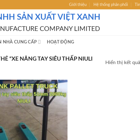
Giới thiệu
Hệ thống phân phối
Ti
NHH SẢN XUẤT VIỆT XANH
ANUFACTURE COMPANY LIMITED
N NHÀ CUNG CẤP
HOẠT ĐỘNG
 “XE NÂNG TAY SIÊU THẤP NIULI
Hiển thị kết qu