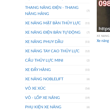
THANG NÂNG ĐIỆN - THANG
(7)
NÂNG HÀNG
XE NÂNG MẶT BÀN THỦY LỰC
(11)
XE NÂNG ĐIỆN BÁN TỰ ĐỘNG
(7)
XE NÂNG 
Xe nâng
XE NÂNG PHUY DẦU
(11)
XE NÂNG TAY CAO THỦY LỰC
(12)
CẨU THỦY LỰC MINI
(2)
XE ĐẨY HÀNG
(15)
XE NÂNG NOBLELIFT
(6)
VỎ XE XÚC
(16)
VỎ - LỐP XE NÂNG
(19)
PHỤ KIỆN XE NÂNG
(6)