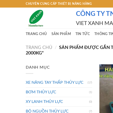
Skip
CHUYÊN CUNG CẤP THIẾT BỊ NÂNG HÀNG
to
CÔNG TY T
content
VIET XANH M
TRANG CHỦ
SẢN PHẨM
TIN TỨC
THÔNG TI
TRANG CHỦ
/
SẢN PHẨM ĐƯỢC GẮN THẺ
2000KG”
DANH MỤC
XE NÂNG TAY THẤP THỦY LỰC
(17)
BƠM THỦY LỰC
(1)
XY LANH THỦY LỰC
(0)
BỘ NGUỒN THỦY LỰC
(7)