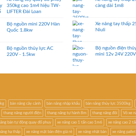
350kg cao 1m4 hiệu TW-
càng dài 1m8
LIFTER Đài Loan
Xe nâng tay thấp 
Bộ nguồn mini 220V Hàn
Niuli
Quốc 1.8kw
Bộ nguồn điện thủy
Bộ nguồn thủy lực AC
mini 12v 24V 220V
220V - 1.5kw
0kg
bàn nâng cây cảnh
bàn nâng nhập khẩu
bàn nâng thủy lực 3500kg
thang nâng người điện
thang nâng tự hành 8m
thang nâng đôi
Vỏ xe 
nâng bán tự động quay đổ phuy
xe nâng cao 1 tấn cao 1m6
xe nâng cao 2 t
nâng hạ thấp
xe nâng mặt bàn điện giá rẻ
xe nâng nhật bản
xe nâng pallet