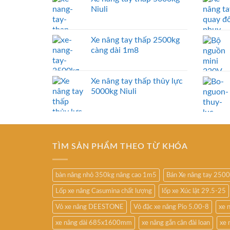
Niuli
Xe nâng tay thấp 2500kg
càng dài 1m8
Xe nâng tay thấp thủy lực
5000kg Niuli
TÌM SẢN PHẨM THEO TỪ KHÓA
bàn nâng nhỏ 350kg nâng cao 1m5
Bán Xe nâng tay 250
Lốp xe nâng Casumina chất lượng
lốp xe Xúc lật 29.5-25
Vỏ xe nâng DEESTONE
Vỏ đặc xe nâng Pio 5.00-8
xe 
xe nâng dài 685x1600mm
xe nâng gắn cân đài loan
xe 