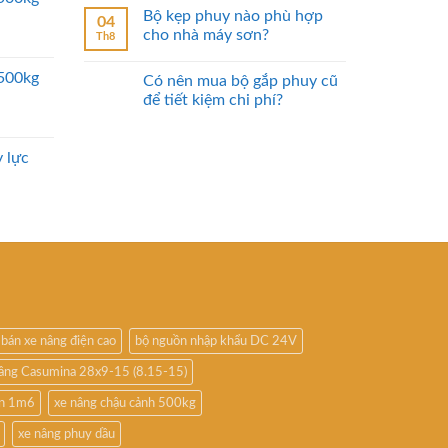
Bộ kẹp phuy nào phù hợp
04
cho nhà máy sơn?
Th8
2500kg
Có nên mua bộ gắp phuy cũ
để tiết kiệm chi phí?
 lực
bán xe nâng điện cao
bộ nguồn nhập khẩu DC 24V
nâng Casumina 28x9-15 (8.15-15)
ấn 1m6
xe nâng chậu cảnh 500kg
xe nâng phuy dầu