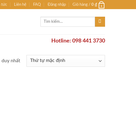
n tức
Liên hệ
FAQ
Đăng nhập
Giỏ hàng /
0
₫
0
Tìm
kiếm:
Hotline: 098 441 3730
ả duy nhất