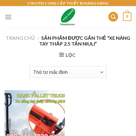
Skip
CHUYÊN CUNG CẤP THIẾT BỊ NÂNG HÀNG
to
0
content
TRANG CHỦ
/
SẢN PHẨM ĐƯỢC GẮN THẺ “XE NÂNG
TAY THẤP 2.5 TẤN NIULI”
LỌC