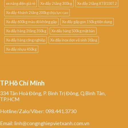
xe nâng điện giá rẻ
Xe đẩy 2 tầng 300kg
Xe đẩy 2 tầng XTB100T2
Xe đẩy 4 bánh 2 tầng 200kg chịu lực cao
Xe đẩy 600kg màu đỏ không gập
Xe đẩy gấp gọn 150kg tiện dụng
Xe đẩy hàng 2 tầng 350kg
Xe đẩy hàng 500kg mặt bàn
Xe đẩy hàng công nghiệp
Xe đẩy inox dọn vệ sinh 3 tầng
Xe đẩy nhựa 450kg
TP.Hồ Chí Minh
334 Tân Hoà Đông, P. Bình Trị Đông, Q.Bình Tân,
TP.HCM
Hotline/Zalo/Viber: 098.441.3730
Email: linh@congnghiepvietxanh.com.vn