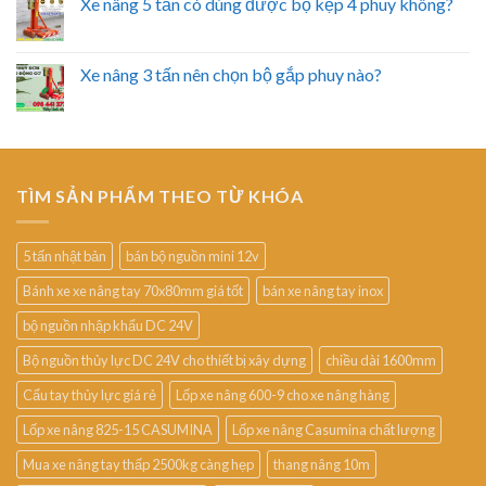
Xe nâng 5 tấn có dùng được bộ kẹp 4 phuy không?
Xe nâng 3 tấn nên chọn bộ gắp phuy nào?
TÌM SẢN PHẨM THEO TỪ KHÓA
5 tấn nhật bản
bán bộ nguồn mini 12v
Bánh xe xe nâng tay 70x80mm giá tốt
bán xe nâng tay inox
bộ nguồn nhập khẩu DC 24V
Bộ nguồn thủy lực DC 24V cho thiết bị xây dựng
chiều dài 1600mm
Cẩu tay thủy lực giá rẻ
Lốp xe nâng 600-9 cho xe nâng hàng
Lốp xe nâng 825-15 CASUMINA
Lốp xe nâng Casumina chất lượng
Mua xe nâng tay thấp 2500kg càng hẹp
thang nâng 10m