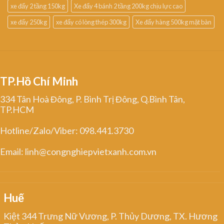
xe đẩy 2 tầng 150kg
Xe đẩy 4 bánh 2 tầng 200kg chịu lực cao
xe đẩy 250kg
xe đẩy có lòng thép 300kg
Xe đẩy hàng 500kg mặt bàn
TP.Hồ Chí Minh
334 Tân Hoà Đông, P. Bình Trị Đông, Q.Bình Tân,
TP.HCM
Hotline/Zalo/Viber: 098.441.3730
Email: linh@congnghiepvietxanh.com.vn
Huế
Kiệt 344 Trưng Nữ Vương, P. Thủy Dương, TX. Hương