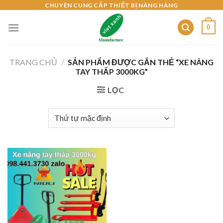
Skip
CHUYÊN CUNG CẤP THIẾT BỊ NÂNG HÀNG
to
0
content
TRANG CHỦ
/
SẢN PHẨM ĐƯỢC GẮN THẺ “XE NÂNG
TAY THẤP 3000KG”
LỌC