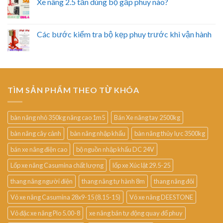
Xe nâng 2.5 tấn dùng bộ gắp phuy nào?
Các bước kiểm tra bộ kẹp phuy trước khi vận hành
TÌM SẢN PHẨM THEO TỪ KHÓA
bàn nâng nhỏ 350kg nâng cao 1m5
Bán Xe nâng tay 2500kg
bàn nâng cây cảnh
bàn nâng nhập khẩu
bàn nâng thủy lực 3500kg
bán xe nâng điện cao
bộ nguồn nhập khẩu DC 24V
Lốp xe nâng Casumina chất lượng
lốp xe Xúc lật 29.5-25
thang nâng người điện
thang nâng tự hành 8m
thang nâng đôi
Vỏ xe nâng Casumina 28x9-15 (8.15-15)
Vỏ xe nâng DEESTONE
Vỏ đặc xe nâng Pio 5.00-8
xe nâng bán tự động quay đổ phuy