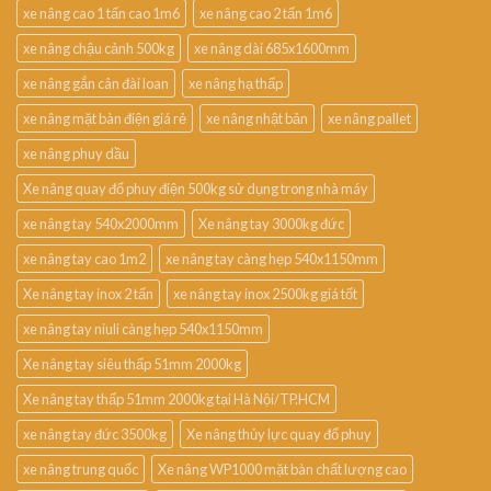
xe nâng cao 1 tấn cao 1m6
xe nâng cao 2 tấn 1m6
xe nâng chậu cảnh 500kg
xe nâng dài 685x1600mm
xe nâng gắn cân đài loan
xe nâng hạ thấp
xe nâng mặt bàn điện giá rẻ
xe nâng nhật bản
xe nâng pallet
xe nâng phuy dầu
Xe nâng quay đổ phuy điện 500kg sử dụng trong nhà máy
xe nâng tay 540x2000mm
Xe nâng tay 3000kg đức
xe nâng tay cao 1m2
xe nâng tay càng hẹp 540x1150mm
Xe nâng tay inox 2 tấn
xe nâng tay inox 2500kg giá tốt
xe nâng tay niuli càng hẹp 540x1150mm
Xe nâng tay siêu thấp 51mm 2000kg
Xe nâng tay thấp 51mm 2000kg tại Hà Nội/TP.HCM
xe nâng tay đức 3500kg
Xe nâng thủy lực quay đổ phuy
xe nâng trung quốc
Xe nâng WP1000 mặt bàn chất lượng cao