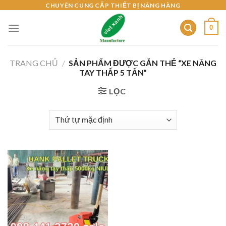
Skip
CHUYÊN CUNG CẤP THIẾT BỊ NÂNG HÀNG
to
0
content
TRANG CHỦ
/
SẢN PHẨM ĐƯỢC GẮN THẺ “XE NÂNG
TAY THẤP 5 TẤN”
LỌC