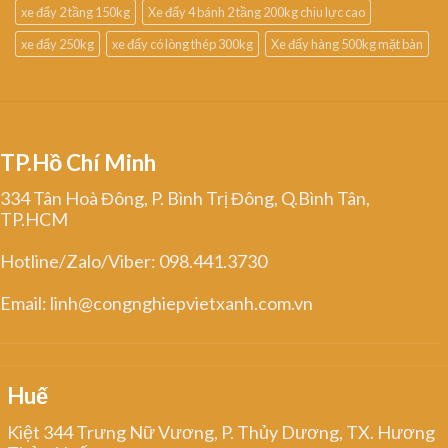
xe đẩy 2 tầng 150kg
Xe đẩy 4 bánh 2 tầng 200kg chịu lực cao
xe đẩy 250kg
xe đẩy có lòng thép 300kg
Xe đẩy hàng 500kg mặt bàn
TP.Hồ Chí Minh
334 Tân Hoà Đông, P. Bình Trị Đông, Q.Bình Tân,
TP.HCM
Hotline/Zalo/Viber: 098.441.3730
Email: linh@congnghiepvietxanh.com.vn
Huế
Kiệt 344 Trưng Nữ Vương, P. Thủy Dương, TX. Hương