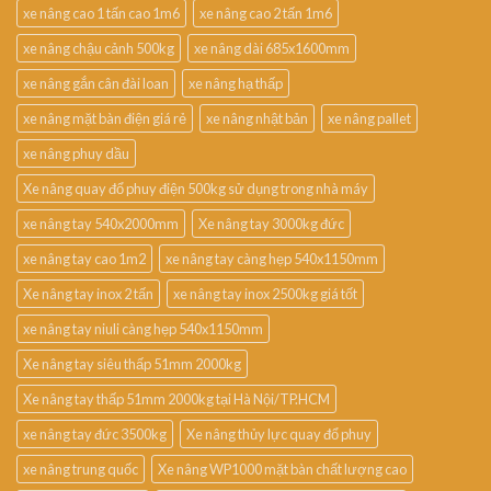
xe nâng cao 1 tấn cao 1m6
xe nâng cao 2 tấn 1m6
xe nâng chậu cảnh 500kg
xe nâng dài 685x1600mm
xe nâng gắn cân đài loan
xe nâng hạ thấp
xe nâng mặt bàn điện giá rẻ
xe nâng nhật bản
xe nâng pallet
xe nâng phuy dầu
Xe nâng quay đổ phuy điện 500kg sử dụng trong nhà máy
xe nâng tay 540x2000mm
Xe nâng tay 3000kg đức
xe nâng tay cao 1m2
xe nâng tay càng hẹp 540x1150mm
Xe nâng tay inox 2 tấn
xe nâng tay inox 2500kg giá tốt
xe nâng tay niuli càng hẹp 540x1150mm
Xe nâng tay siêu thấp 51mm 2000kg
Xe nâng tay thấp 51mm 2000kg tại Hà Nội/TP.HCM
xe nâng tay đức 3500kg
Xe nâng thủy lực quay đổ phuy
xe nâng trung quốc
Xe nâng WP1000 mặt bàn chất lượng cao