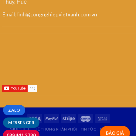
Thủy, Huế
Email: linh@congnghiepvietxanh.com.vn
ZALO
MESSENGER
GIỚI THIỆU
HỆ THỐNG PHÂN PHỐI
TIN TỨC
LIÊN HỆ
FAQ
BÁO GIÁ
098.441.3730