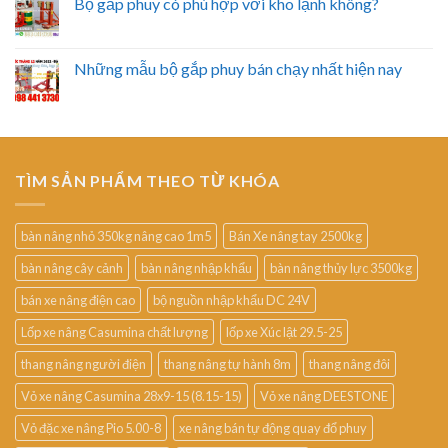
Bộ gắp phuy có phù hợp với kho lạnh không?
Những mẫu bộ gắp phuy bán chạy nhất hiện nay
TÌM SẢN PHẨM THEO TỪ KHÓA
bàn nâng nhỏ 350kg nâng cao 1m5
Bán Xe nâng tay 2500kg
bàn nâng cây cảnh
bàn nâng nhập khẩu
bàn nâng thủy lực 3500kg
bán xe nâng điện cao
bộ nguồn nhập khẩu DC 24V
Lốp xe nâng Casumina chất lượng
lốp xe Xúc lật 29.5-25
thang nâng người điện
thang nâng tự hành 8m
thang nâng đôi
Vỏ xe nâng Casumina 28x9-15 (8.15-15)
Vỏ xe nâng DEESTONE
Vỏ đặc xe nâng Pio 5.00-8
xe nâng bán tự động quay đổ phuy