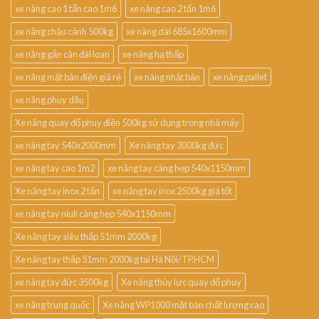
xe nâng cao 1 tấn cao 1m6
xe nâng cao 2 tấn 1m6
xe nâng chậu cảnh 500kg
xe nâng dài 685x1600mm
xe nâng gắn cân đài loan
xe nâng hạ thấp
xe nâng mặt bàn điện giá rẻ
xe nâng nhật bản
xe nâng pallet
xe nâng phuy dầu
Xe nâng quay đổ phuy điện 500kg sử dụng trong nhà máy
xe nâng tay 540x2000mm
Xe nâng tay 3000kg đức
xe nâng tay cao 1m2
xe nâng tay càng hẹp 540x1150mm
Xe nâng tay inox 2 tấn
xe nâng tay inox 2500kg giá tốt
xe nâng tay niuli càng hẹp 540x1150mm
Xe nâng tay siêu thấp 51mm 2000kg
Xe nâng tay thấp 51mm 2000kg tại Hà Nội/TP.HCM
xe nâng tay đức 3500kg
Xe nâng thủy lực quay đổ phuy
xe nâng trung quốc
Xe nâng WP1000 mặt bàn chất lượng cao