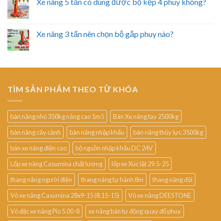
Xe nâng 5 tấn có dùng được bộ kẹp 4 phuy không?
Xe nâng 3 tấn nên chọn bộ gắp phuy nào?
TÌM SẢN PHẨM THEO TỪ KHÓA
bàn nâng nhỏ 350kg nâng cao 1m5
Bán Xe nâng tay 2500kg
bàn nâng cây cảnh
bàn nâng nhập khẩu
bàn nâng thủy lực 3500kg
bán xe nâng điện cao
bộ nguồn nhập khẩu DC 24V
Lốp xe nâng Casumina chất lượng
lốp xe Xúc lật 29.5-25
thang nâng người điện
thang nâng tự hành 8m
thang nâng đôi
Vỏ xe nâng Casumina 28x9-15 (8.15-15)
Vỏ xe nâng DEESTONE
Vỏ đặc xe nâng Pio 5.00-8
xe nâng bán tự động quay đổ phuy