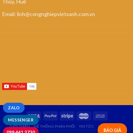
Thủy, Huế
Email: linh@congnghiepvietxanh.com.vn
ZALO
MESSENGER
GIỚI THIỆU
HỆ THỐNG PHÂN PHỐI
TIN TỨC
LIÊN HỆ
FAQ
BÁO GIÁ
098.441.3730