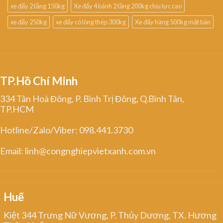
xe đẩy 2 tầng 150kg
Xe đẩy 4 bánh 2 tầng 200kg chịu lực cao
xe đẩy 250kg
xe đẩy có lòng thép 300kg
Xe đẩy hàng 500kg mặt bàn
TP.Hồ Chí Minh
334 Tân Hoà Đông, P. Bình Trị Đông, Q.Bình Tân,
TP.HCM
Hotline/Zalo/Viber: 098.441.3730
Email: linh@congnghiepvietxanh.com.vn
Huế
Kiệt 344 Trưng Nữ Vương, P. Thủy Dương, TX. Hương