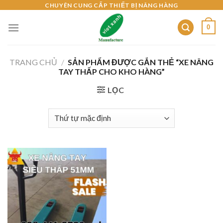
Skip
CHUYÊN CUNG CẤP THIẾT BỊ NÂNG HÀNG
to
0
content
TRANG CHỦ
/
SẢN PHẨM ĐƯỢC GẮN THẺ “XE NÂNG
TAY THẤP CHO KHO HÀNG”
LỌC