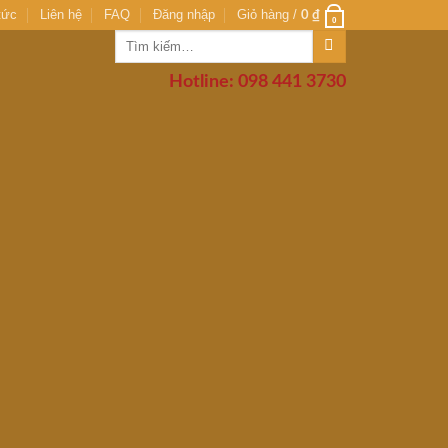
tức
Liên hệ
FAQ
Đăng nhập
Giỏ hàng /
0
₫
0
Tìm
kiếm:
Hotline: 098 441 3730