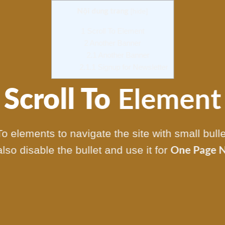
Nội dung trang
[
hide
]
1
Scroll To Element
2
Another Banner
2.1
Another Banner
2.1.1
Signup for Newsletter
Scroll To
Element
To elements to navigate the site with small bulle
lso disable the bullet and use it for
One Page N