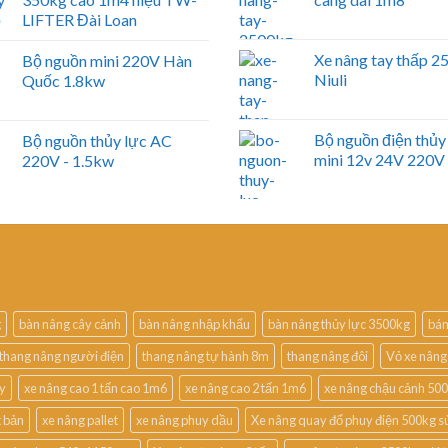
LIFTER Đài Loan
Xe nâng tay thấp 
Bộ nguồn mini 220V Hàn
Niuli
Quốc 1.8kw
Bộ nguồn điện thủy
Bộ nguồn thủy lực AC
mini 12v 24V 220V
220V - 1.5kw
g
bàn nâng cây cảnh
bàn nâng nhập khẩu
bàn nâng thủy lực 3500kg
bán
thang nâng người điện
thang nâng tự hành 8m
thang nâng đôi
Vỏ xe nâng
uy
xe nâng cao 1 tấn cao 1m6
xe nâng cao 2 tấn 1m6
xe nâng chậu cảnh 50
t bản
xe nâng pallet
xe nâng phuy dầu
Xe nâng quay đổ phuy điện 500kg s