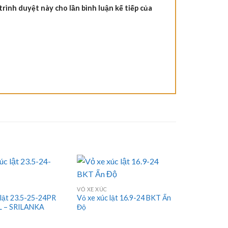
trình duyệt này cho lần bình luận kế tiếp của
VỎ XE XÚC
VỎ XE XÚC
 lật 23.5-25-24PR
Vỏ xe xúc lật 16.9-24 BKT Ấn
Vỏ xe xúc 1
 – SRILANKA
Độ
Deestone – 