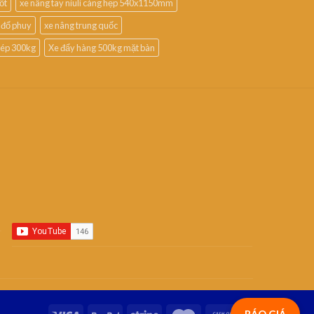
ốt
xe nâng tay niuli càng hẹp 540x1150mm
 đổ phuy
xe nâng trung quốc
thép 300kg
Xe đẩy hàng 500kg mặt bàn