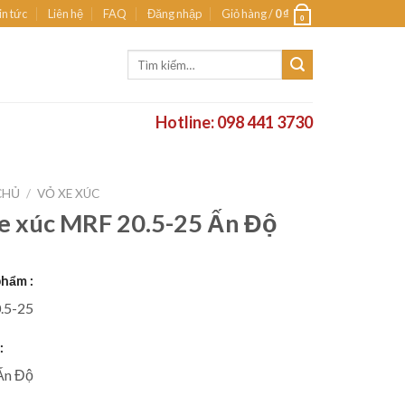
in tức
Liên hệ
FAQ
Đăng nhập
Giỏ hàng /
0
₫
0
Tìm
kiếm:
Hotline: 098 441 3730
CHỦ
/
VỎ XE XÚC
e xúc MRF 20.5-25 Ấn Độ
hẩm :
.5-25
:
Ấn Độ