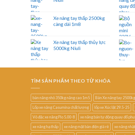
Xe nâng tay thấp 2500kg
càng dài 1m8
Xe nâng tay thấp thủy lực
5000kg Niuli
TÌM SẢN PHẨM THEO TỪ KHÓA
bàn nâng nhỏ 350kg nâng cao 1m5
Bán Xe nâng tay 2500k
Lốp xe nâng Casumina chất lượng
lốp xe Xúc lật 29.5-25
Vỏ đặc xe nâng Pio 5.00-8
xe nâng bán tự động quay đổ ph
xe nâng hạ thấp
xe nâng mặt bàn điện giá rẻ
xe nâng nhậ