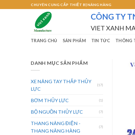
Skip
CHUYÊN CUNG CẤP THIẾT BỊ NÂNG HÀNG
to
CÔNG TY T
content
VIET XANH M
TRANG CHỦ
SẢN PHẨM
TIN TỨC
THÔNG T
DANH MỤC SẢN PHẨM
XE NÂNG TAY THẤP THỦY
(17)
LỰC
BƠM THỦY LỰC
(1)
BỘ NGUỒN THỦY LỰC
(7)
THANG NÂNG ĐIỆN -
(7)
THANG NÂNG HÀNG