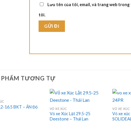
Lưu tên của tôi, email, và trang web trong 
tôi.
 PHẨM TƯƠNG TỰ
ÚC
12-16.5 BKT – ẤN Độ
VỎ XE XÚC
VỎ XE XÚC
Vỏ xe Xúc Lật 29.5-25
Vỏ xe xúc
Deestone – Thái Lan
SOLIDEAL