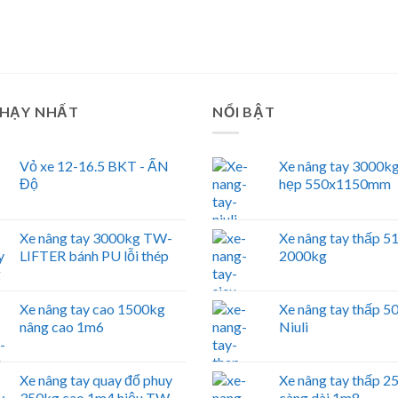
CHẠY NHẤT
NỔI BẬT
Vỏ xe 12-16.5 BKT - ẤN
Xe nâng tay 3000kg
Độ
hẹp 550x1150mm
Xe nâng tay 3000kg TW-
Xe nâng tay thấp 
LIFTER bánh PU lỗi thép
2000kg
Xe nâng tay cao 1500kg
Xe nâng tay thấp 
nâng cao 1m6
Niuli
Xe nâng tay quay đổ phuy
Xe nâng tay thấp 
350kg cao 1m4 hiệu TW-
càng dài 1m8