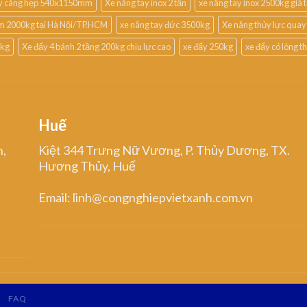
ay càng hẹp 540x1150mm
Xe nâng tay inox 2 tấn
xe nâng tay inox 2500kg giá t
m 2000kg tại Hà Nội/TP.HCM
xe nâng tay đức 3500kg
Xe nâng thủy lực quay
0kg
Xe đẩy 4 bánh 2 tầng 200kg chịu lực cao
xe đẩy 250kg
xe đẩy có lòng 
Huế
n,
Kiệt 344 Trưng Nữ Vương, P. Thủy Dương, TX.
Hương Thủy, Huế
Email: linh@congnghiepvietxanh.com.vn
FAQ