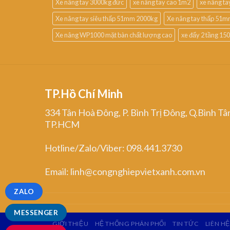
Xe nâng tay 3000kg đức
xe nâng tay cao 1m2
xe nâng t
Xe nâng tay siêu thấp 51mm 2000kg
Xe nâng tay thấp 51m
Xe nâng WP1000 mặt bàn chất lượng cao
xe đẩy 2 tầng 15
TP.Hồ Chí Minh
334 Tân Hoà Đông, P. Bình Trị Đông, Q.Bình Tâ
TP.HCM
Hotline/Zalo/Viber: 098.441.3730
Email: linh@congnghiepvietxanh.com.vn
ZALO
MESSENGER
GIỚI THIỆU
HỆ THỐNG PHÂN PHỐI
TIN TỨC
LIÊN HỆ