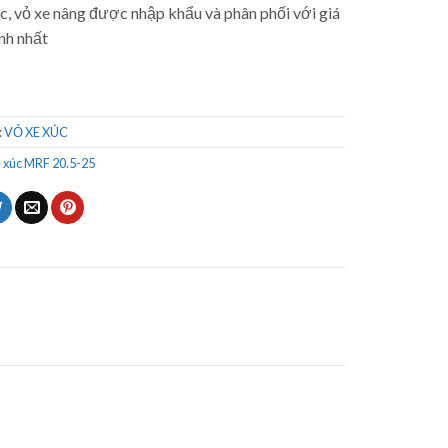
c, vỏ xe nâng được nhập khẩu và phân phối với giá
nh nhất
:
VỎ XE XÚC
 xúc MRF 20.5-25