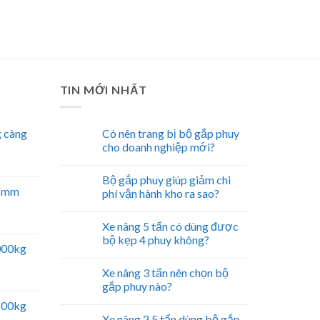
TIN MỚI NHẤT
 càng
Có nên trang bị bộ gắp phuy
cho doanh nghiệp mới?
Bộ gắp phuy giúp giảm chi
51mm
phí vận hành kho ra sao?
Xe nâng 5 tấn có dùng được
bộ kẹp 4 phuy không?
5000kg
Xe nâng 3 tấn nên chọn bộ
gắp phuy nào?
2500kg
Xe nâng 2.5 tấn dùng bộ gắp