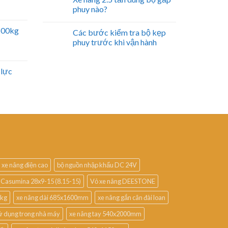
phuy nào?
2500kg
Các bước kiểm tra bộ kẹp
phuy trước khi vận hành
 lực
 xe nâng điện cao
bộ nguồn nhập khẩu DC 24V
 Casumina 28x9-15 (8.15-15)
Vỏ xe nâng DEESTONE
0kg
xe nâng dài 685x1600mm
xe nâng gắn cân đài loan
ử dụng trong nhà máy
xe nâng tay 540x2000mm