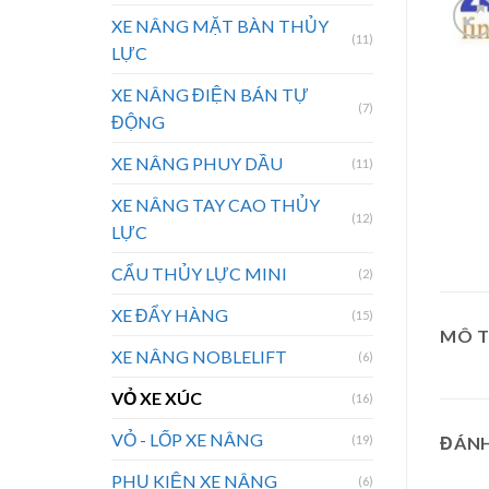
XE NÂNG MẶT BÀN THỦY
(11)
LỰC
XE NÂNG ĐIỆN BÁN TỰ
(7)
ĐỘNG
XE NÂNG PHUY DẦU
(11)
XE NÂNG TAY CAO THỦY
(12)
LỰC
CẨU THỦY LỰC MINI
(2)
XE ĐẨY HÀNG
(15)
MÔ 
XE NÂNG NOBLELIFT
(6)
VỎ XE XÚC
(16)
VỎ - LỐP XE NÂNG
(19)
ĐÁNH
PHỤ KIỆN XE NÂNG
(6)