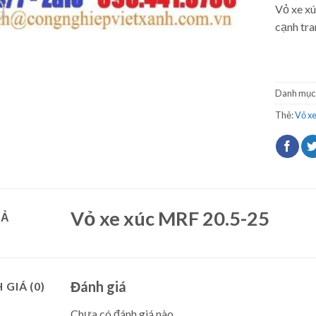
Vỏ xe xú
cạnh tra
Danh mục
Thẻ:
Vỏ xe
Vỏ xe xúc MRF 20.5-25
TẢ
Đánh giá
 GIÁ (0)
Chưa có đánh giá nào.