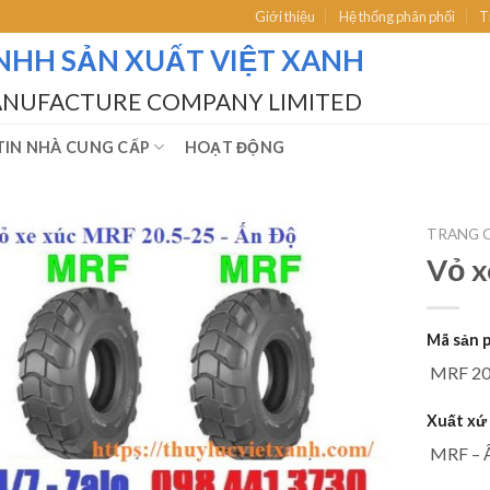
Giới thiệu
Hệ thống phân phối
T
NHH SẢN XUẤT VIỆT XANH
ANUFACTURE COMPANY LIMITED
IN NHÀ CUNG CẤP
HOẠT ĐỘNG
TRANG 
Vỏ x
Mã sản p
MRF 20
Xuất xứ 
MRF – 