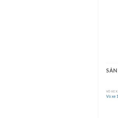
SẢN
VỎ XE X
Vỏ xe 