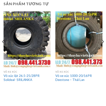
SẢN PHẨM TƯƠNG TỰ
VỎ XE XÚC
VỎ XE XÚC
Vỏ xúc lật 26.5-25/28PR
Vỏ xe xúc 1000-20/16PR
Solideal- SRILANKA
Deestone – Thái Lan