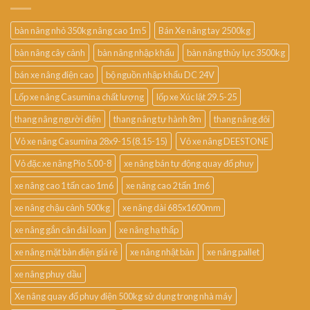
bàn nâng nhỏ 350kg nâng cao 1m5
Bán Xe nâng tay 2500kg
bàn nâng cây cảnh
bàn nâng nhập khẩu
bàn nâng thủy lực 3500kg
bán xe nâng điện cao
bộ nguồn nhập khẩu DC 24V
Lốp xe nâng Casumina chất lượng
lốp xe Xúc lật 29.5-25
thang nâng người điện
thang nâng tự hành 8m
thang nâng đôi
Vỏ xe nâng Casumina 28x9-15 (8.15-15)
Vỏ xe nâng DEESTONE
Vỏ đặc xe nâng Pio 5.00-8
xe nâng bán tự động quay đổ phuy
xe nâng cao 1 tấn cao 1m6
xe nâng cao 2 tấn 1m6
xe nâng chậu cảnh 500kg
xe nâng dài 685x1600mm
xe nâng gắn cân đài loan
xe nâng hạ thấp
xe nâng mặt bàn điện giá rẻ
xe nâng nhật bản
xe nâng pallet
xe nâng phuy dầu
Xe nâng quay đổ phuy điện 500kg sử dụng trong nhà máy