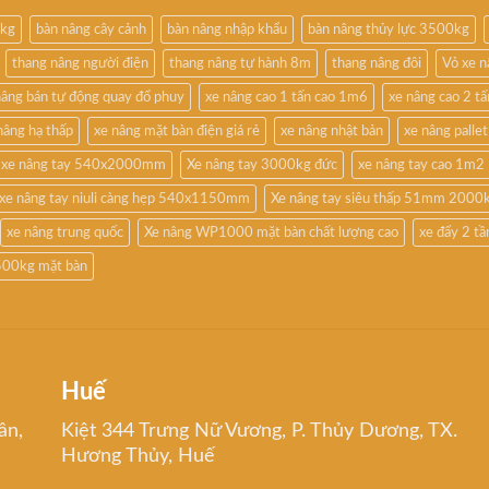
0kg
bàn nâng cây cảnh
bàn nâng nhập khẩu
bàn nâng thủy lực 3500kg
thang nâng người điện
thang nâng tự hành 8m
thang nâng đôi
Vỏ xe 
nâng bán tự động quay đổ phuy
xe nâng cao 1 tấn cao 1m6
xe nâng cao 2 t
nâng hạ thấp
xe nâng mặt bàn điện giá rẻ
xe nâng nhật bản
xe nâng pallet
xe nâng tay 540x2000mm
Xe nâng tay 3000kg đức
xe nâng tay cao 1m2
xe nâng tay niuli càng hẹp 540x1150mm
Xe nâng tay siêu thấp 51mm 2000
xe nâng trung quốc
Xe nâng WP1000 mặt bàn chất lượng cao
xe đẩy 2 t
500kg mặt bàn
Huế
ân,
Kiệt 344 Trưng Nữ Vương, P. Thủy Dương, TX.
Hương Thủy, Huế