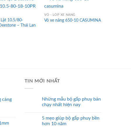
VỎ - LỐP XE NÂNG
VỎ - LỐP XE 
 Lật 10.5/80-
Lốp đặc xe n
Vỏ xe nâng 650-10 CASUMINA
eestone – Thái Lan
casumina – V
Casumina
TIN MỚI NHẤT
Những mẫu bộ gắp phuy bán
 càng
chạy nhất hiện nay
5 mẹo giúp bộ gắp phuy bền
 51mm
hơn 10 năm