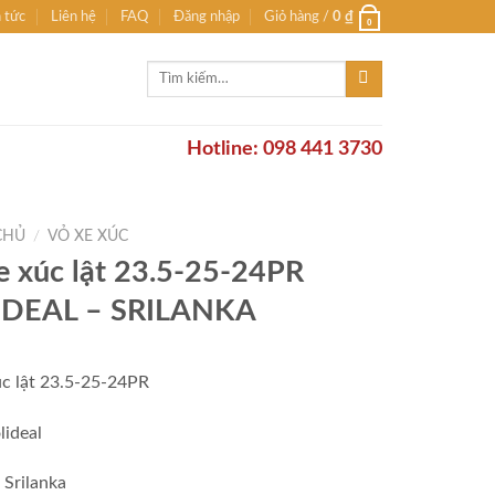
n tức
Liên hệ
FAQ
Đăng nhập
Giỏ hàng /
0
₫
0
Tìm
kiếm:
Hotline: 098 441 3730
CHỦ
/
VỎ XE XÚC
e xúc lật 23.5-25-24PR
IDEAL – SRILANKA
úc lật 23.5-25-24PR
lideal
 Srilanka