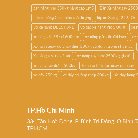
bàn nâng nhỏ 350kg nâng cao 1m5
Bán Xe nâng tay 250
Lốp xe nâng Casumina chất lượng
lốp xe Xúc lật 29.5-25
Vỏ xe nâng DEESTONE
Vỏ đặc xe nâng Pio 5.00-8
xe 
xe nâng dài 685x1600mm
xe nâng gắn cân đài loan
xe 
Xe nâng quay đổ phuy điện 500kg sử dụng trong nhà máy
Xe nâng tay inox 2 tấn
xe nâng tay inox 2500kg giá tốt
xe nâng tay đức 3500kg
Xe nâng thủy lực quay đổ phuy
xe đẩy 250kg
xe đẩy có lòng thép 300kg
Xe đẩy hàng 
TP.Hồ Chí Minh
334 Tân Hoà Đông, P. Bình Trị Đông, Q.Bình T
TP.HCM