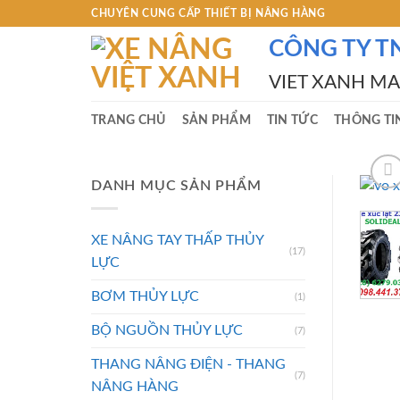
Skip
CHUYÊN CUNG CẤP THIẾT BỊ NÂNG HÀNG
to
CÔNG TY T
content
VIET XANH M
TRANG CHỦ
SẢN PHẨM
TIN TỨC
THÔNG TI
DANH MỤC SẢN PHẨM
XE NÂNG TAY THẤP THỦY
(17)
LỰC
BƠM THỦY LỰC
(1)
BỘ NGUỒN THỦY LỰC
(7)
THANG NÂNG ĐIỆN - THANG
(7)
NÂNG HÀNG