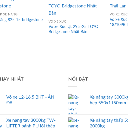
ỐP XE NÂNG
VỎ XE XÚC
Vỏ xe Xúc
nâng 825-15-bridgestone
VỎ XE XÚC
18/10PR D
Vỏ xe Xúc lật 29.5-25 TOYO
Bridgestone Nhật Bản
HẠY NHẤT
NỔI BẬT
Vỏ xe 12-16.5 BKT - ẤN
Xe nâng tay 3000kg
Độ
hẹp 550x1150mm
Xe nâng tay 3000kg TW-
Xe nâng tay thấp
LIFTER bánh PU lỗi thép
2000kg