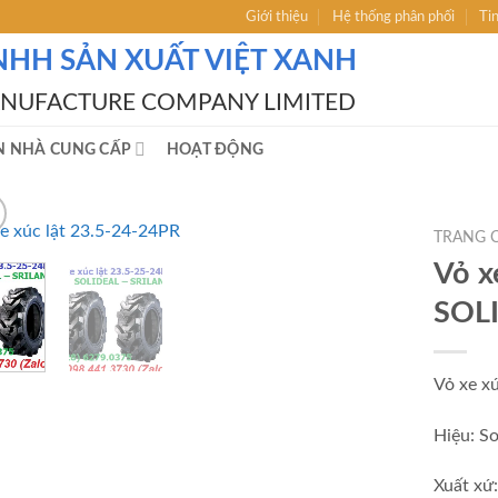
Giới thiệu
Hệ thống phân phối
Ti
NHH SẢN XUẤT VIỆT XANH
ANUFACTURE COMPANY LIMITED
N NHÀ CUNG CẤP
HOẠT ĐỘNG
TRANG 
Vỏ x
SOL
Vỏ xe x
Hiệu: So
Xuất xứ: