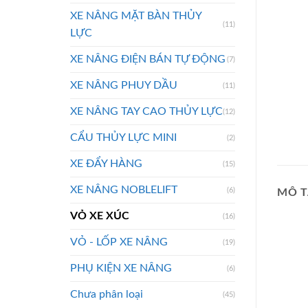
XE NÂNG MẶT BÀN THỦY
(11)
LỰC
XE NÂNG ĐIỆN BÁN TỰ ĐỘNG
(7)
XE NÂNG PHUY DẦU
(11)
XE NÂNG TAY CAO THỦY LỰC
(12)
CẨU THỦY LỰC MINI
(2)
XE ĐẨY HÀNG
(15)
XE NÂNG NOBLELIFT
(6)
MÔ T
VỎ XE XÚC
(16)
VỎ - LỐP XE NÂNG
(19)
PHỤ KIỆN XE NÂNG
(6)
Chưa phân loại
(45)