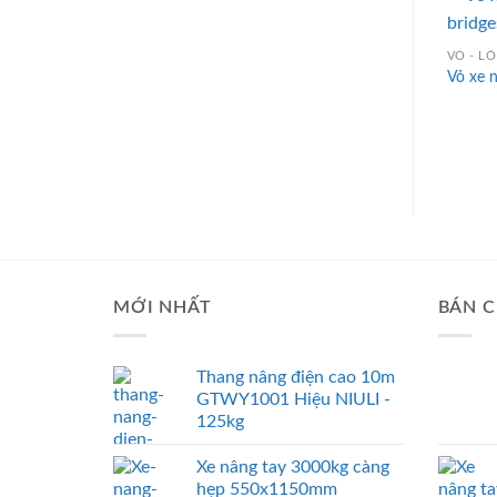
VỎ - L
Vỏ xe 
MỚI NHẤT
BÁN C
Thang nâng điện cao 10m
GTWY1001 Hiệu NIULI -
125kg
Xe nâng tay 3000kg càng
hẹp 550x1150mm