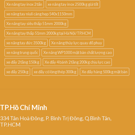
Xe nâng tay inox 2 tấn
xe nâng tay inox 2500kg giá tốt
xe nâng tay niuli càng hẹp 540x1150mm
Xe nâng tay siêu thấp 51mm 2000kg
Xe nâng tay thấp 51mm 2000kg tại Hà Nội/TP.HCM
xe nâng tay đức 3500kg
Xe nâng thủy lực quay đổ phuy
xe nâng trung quốc
Xe nâng WP1000 mặt bàn chất lượng cao
xe đẩy 2 tầng 150kg
Xe đẩy 4 bánh 2 tầng 200kg chịu lực cao
xe đẩy 250kg
xe đẩy có lòng thép 300kg
Xe đẩy hàng 500kg mặt bàn
TP.Hồ Chí Minh
334 Tân Hoà Đông, P. Bình Trị Đông, Q.Bình Tân,
TP.HCM