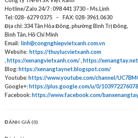
Công ty TNHH SX Việt Xanh
Hotline/Zalo 24/7 : 098 441 3730 – Ms.Linh
Tel: 028- 6279 0375 – FAX: 028-3961.0630
Địa chỉ: 334 Tân Hòa Đông, phường Bình Trị Đông,
Bình Tân, Hồ Chí Minh
Email:
linh@congnghiepvietxanh.com.vn
Website:
https://thuylucvietxanh.com
,
https://xenangvietxanh.com/
,
https://xenangtay.net
Blog:
https://xenangtaynet.blogspot.com/
Youtube:
https://www.youtube.com/channel/UC7
Google+:
https://plus.google.com/u/0/1039722760
Facebook:
https://www.facebook.com/banxenangta
ĐÁNH GIÁ (0)