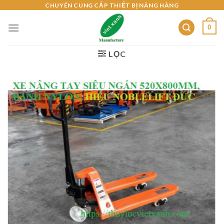
Skip
CHUYÊN CUNG CẤP THIẾT BỊ NÂNG HÀNG
to
0
content
LỌC