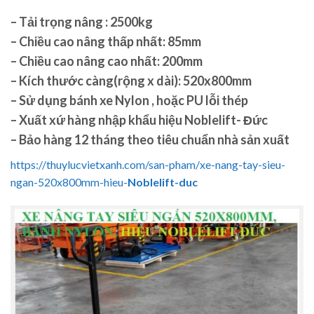
– Tải trọng nâng : 2500kg
– Chiều cao nâng thấp nhất: 85mm
– Chiều cao nâng cao nhất: 200mm
– Kích thước càng(rộng x dài):
520x800mm
– Sử dụng bánh xe Nylon , hoặc PU lỗi thép
– Xuất xứ hàng nhập khẩu hiệu
Noblelift- Đức
– Bảo hàng 12 tháng theo tiêu chuẩn nhà sản xuất
https://thuylucvietxanh.com/san-pham/xe-nang-tay-sieu-
ngan-520x800mm-hieu-
Noblelift-duc