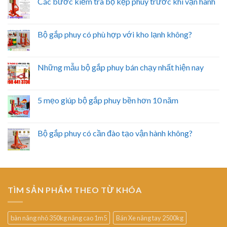
Các bước kiểm tra bộ kẹp phuy trước khi vận hành
Bộ gắp phuy có phù hợp với kho lạnh không?
Những mẫu bộ gắp phuy bán chạy nhất hiện nay
5 mẹo giúp bộ gắp phuy bền hơn 10 năm
Bộ gắp phuy có cần đào tạo vận hành không?
TÌM SẢN PHẨM THEO TỪ KHÓA
bàn nâng nhỏ 350kg nâng cao 1m5
Bán Xe nâng tay 2500kg