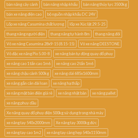
bàn nâng cây cảnh
bàn nâng nhập khẩu
bàn nâng thủy lực 3500kg
bán xe nâng điện cao
bộ nguồn nhập khẩu DC 24V
Lốp xe nâng Casumina chất lượng
lốp xe Xúc lật 29.5-25
thang nâng người điện
thang nâng tự hành 8m
thang nâng đôi
Vỏ xe nâng Casumina 28x9-15 (8.15-15)
Vỏ xe nâng DEESTONE
Vỏ đặc xe nâng Pio 5.00-8
xe nâng bán tự động quay đổ phuy
xe nâng cao 1 tấn cao 1m6
xe nâng cao 2 tấn 1m6
xe nâng chậu cảnh 500kg
xe nâng dài 685x1600mm
xe nâng gắn cân đài loan
xe nâng hạ thấp
xe nâng mặt bàn điện giá rẻ
xe nâng nhật bản
xe nâng pallet
xe nâng phuy dầu
Xe nâng quay đổ phuy điện 500kg sử dụng trong nhà máy
xe nâng tay 540x2000mm
Xe nâng tay 3000kg đức
xe nâng tay cao 1m2
xe nâng tay càng hẹp 540x1150mm