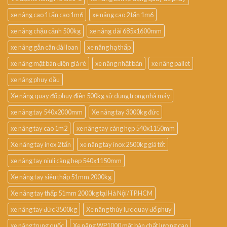
xe nâng cao 1 tấn cao 1m6
xe nâng cao 2 tấn 1m6
xe nâng chậu cảnh 500kg
xe nâng dài 685x1600mm
xe nâng gắn cân đài loan
xe nâng hạ thấp
xe nâng mặt bàn điện giá rẻ
xe nâng nhật bản
xe nâng pallet
xe nâng phuy dầu
Xe nâng quay đổ phuy điện 500kg sử dụng trong nhà máy
xe nâng tay 540x2000mm
Xe nâng tay 3000kg đức
xe nâng tay cao 1m2
xe nâng tay càng hẹp 540x1150mm
Xe nâng tay inox 2 tấn
xe nâng tay inox 2500kg giá tốt
xe nâng tay niuli càng hẹp 540x1150mm
Xe nâng tay siêu thấp 51mm 2000kg
Xe nâng tay thấp 51mm 2000kg tại Hà Nội/TP.HCM
xe nâng tay đức 3500kg
Xe nâng thủy lực quay đổ phuy
xe nâng trung quốc
Xe nâng WP1000 mặt bàn chất lượng cao