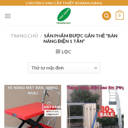
Skip
CHUYÊN CUNG CẤP THIẾT BỊ NÂNG HÀNG
to
0
content
TRANG CHỦ
/
SẢN PHẨM ĐƯỢC GẮN THẺ “BÀN
NÂNG ĐIỆN 1 TẤN”
LỌC