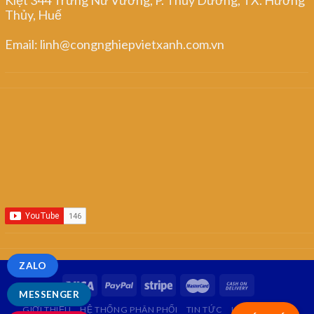
Thủy, Huế
Email: linh@congnghiepvietxanh.com.vn
ZALO
MESSENGER
GIỚI THIỆU
HỆ THỐNG PHÂN PHỐI
TIN TỨC
LIÊN HỆ
FAQ