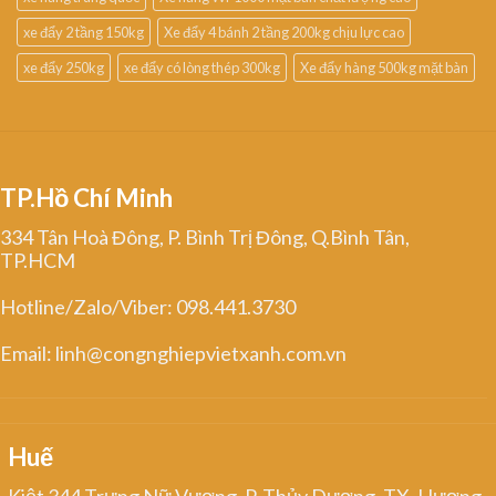
xe đẩy 2 tầng 150kg
Xe đẩy 4 bánh 2 tầng 200kg chịu lực cao
xe đẩy 250kg
xe đẩy có lòng thép 300kg
Xe đẩy hàng 500kg mặt bàn
TP.Hồ Chí Minh
334 Tân Hoà Đông, P. Bình Trị Đông, Q.Bình Tân,
TP.HCM
Hotline/Zalo/Viber: 098.441.3730
Email: linh@congnghiepvietxanh.com.vn
Huế
Kiệt 344 Trưng Nữ Vương, P. Thủy Dương, TX. Hương