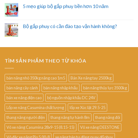
5 mẹo giúp bộ gắp phuy bền hơn 10 năm
Bộ gắp phuy có cần đào tạo vận hành không?
TÌM SẢN PHẨM THEO TỪ KHÓA
bàn nâng nhỏ 350kg nâng cao 1m5
Bán Xe nâng tay 2500kg
bàn nâng cây cảnh
bàn nâng nhập khẩu
bàn nâng thủy lực 3500kg
bán xe nâng điện cao
bộ nguồn nhập khẩu DC 24V
Lốp xe nâng Casumina chất lượng
lốp xe Xúc lật 29.5-25
thang nâng người điện
thang nâng tự hành 8m
thang nâng đôi
Vỏ xe nâng Casumina 28x9-15 (8.15-15)
Vỏ xe nâng DEESTONE
Vỏ đặc xe nâng Pio 5.00-8
xe nâng bán tự động quay đổ phuy