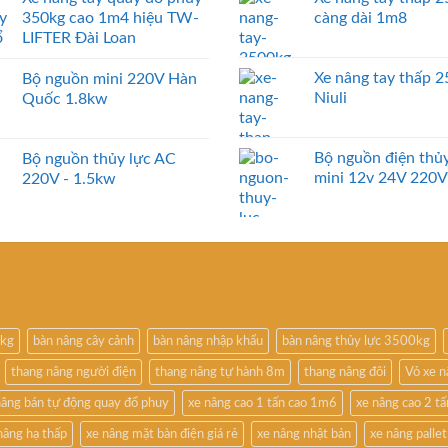
350kg cao 1m4 hiệu TW-
càng dài 1m8
LIFTER Đài Loan
Xe nâng tay thấp 
Bộ nguồn mini 220V Hàn
Niuli
Quốc 1.8kw
Bộ nguồn điện thủy
Bộ nguồn thủy lực AC
mini 12v 24V 220V
220V - 1.5kw
0kg
bàn nâng cây cảnh
bàn nâng nhập khẩu
bàn nâng thủy lực 3500kg
thang nâng người điện
thang nâng tự hành 8m
thang nâng đôi
Vỏ xe 
nâng bán tự động quay đổ phuy
xe nâng cao 1 tấn cao 1m6
xe nâng cao 2 t
nâng hạ thấp
xe nâng mặt bàn điện giá rẻ
xe nâng nhật bản
xe nâng pallet