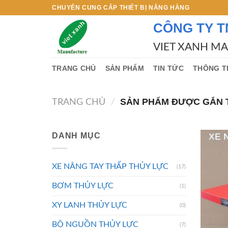
Skip
CHUYÊN CUNG CẤP THIẾT BỊ NÂNG HÀNG
to
CÔNG TY T
content
VIET XANH M
TRANG CHỦ
SẢN PHẨM
TIN TỨC
THÔNG T
SẢN PHẨM ĐƯỢC GẮN T
TRANG CHỦ
/
DANH MỤC
XE NÂNG TAY THẤP THỦY LỰC
(17)
BƠM THỦY LỰC
(1)
XY LANH THỦY LỰC
(0)
BỘ NGUỒN THỦY LỰC
(7)