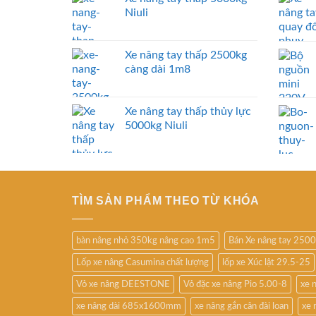
Niuli
Xe nâng tay thấp 2500kg
càng dài 1m8
Xe nâng tay thấp thủy lực
5000kg Niuli
TÌM SẢN PHẨM THEO TỪ KHÓA
bàn nâng nhỏ 350kg nâng cao 1m5
Bán Xe nâng tay 250
Lốp xe nâng Casumina chất lượng
lốp xe Xúc lật 29.5-25
Vỏ xe nâng DEESTONE
Vỏ đặc xe nâng Pio 5.00-8
xe 
xe nâng dài 685x1600mm
xe nâng gắn cân đài loan
xe 