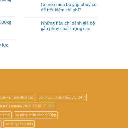
Có nên mua bộ gắp phuy cũ
để tiết kiệm chi phí?
2500kg
Những tiêu chí đánh giá bộ
gắp phuy chất lượng cao
 lực
bán xe nâng điện cao
bộ nguồn nhập khẩu DC 24V
nâng Casumina 28x9-15 (8.15-15)
ấn 1m6
xe nâng chậu cảnh 500kg
xe nâng phuy dầu