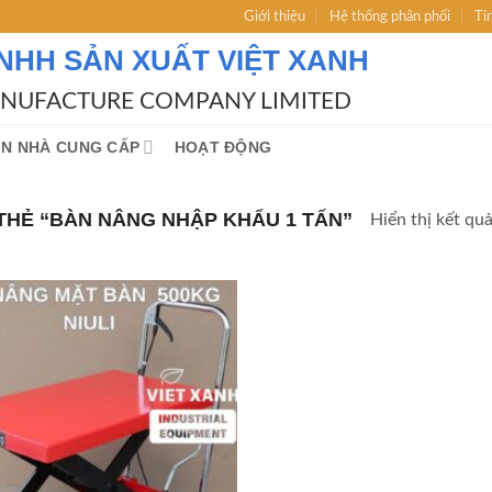
Giới thiệu
Hệ thống phân phối
Ti
NHH SẢN XUẤT VIỆT XANH
ANUFACTURE COMPANY LIMITED
IN NHÀ CUNG CẤP
HOẠT ĐỘNG
HẺ “BÀN NÂNG NHẬP KHẨU 1 TẤN”
Hiển thị kết qu