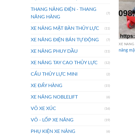
THANG NÂNG ĐIỆN - THANG
(7)
NÂNG HÀNG
XE NÂNG MẶT BÀN THỦY LỰC
(11)
XE NÂNG ĐIỆN BÁN TỰ ĐỘNG
(7)
XE NÂNG 
nâng mặ
XE NÂNG PHUY DẦU
(11)
XE NÂNG TAY CAO THỦY LỰC
(12)
CẨU THỦY LỰC MINI
(2)
XE ĐẨY HÀNG
(15)
XE NÂNG NOBLELIFT
(6)
VỎ XE XÚC
(16)
VỎ - LỐP XE NÂNG
(19)
PHỤ KIỆN XE NÂNG
(6)