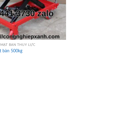
MẶT BÀN THỦY LỰC
t bàn 500kg