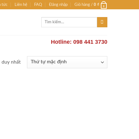
0
₫
n tức
Liên hệ
FAQ
Đăng nhập
Giỏ hàng /
0
Tìm
kiếm:
Hotline: 098 441 3730
ả duy nhất