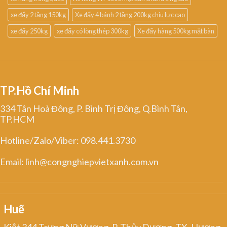
xe đẩy 2 tầng 150kg
Xe đẩy 4 bánh 2 tầng 200kg chịu lực cao
xe đẩy 250kg
xe đẩy có lòng thép 300kg
Xe đẩy hàng 500kg mặt bàn
TP.Hồ Chí Minh
334 Tân Hoà Đông, P. Bình Trị Đông, Q.Bình Tân,
TP.HCM
Hotline/Zalo/Viber: 098.441.3730
Email: linh@congnghiepvietxanh.com.vn
Huế
Kiệt 344 Trưng Nữ Vương, P. Thủy Dương, TX. Hương