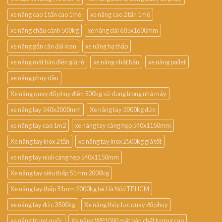
xe nâng cao 1 tấn cao 1m6
xe nâng cao 2 tấn 1m6
xe nâng chậu cảnh 500kg
xe nâng dài 685x1600mm
xe nâng gắn cân đài loan
xe nâng hạ thấp
xe nâng mặt bàn điện giá rẻ
xe nâng nhật bản
xe nâng pallet
xe nâng phuy dầu
Xe nâng quay đổ phuy điện 500kg sử dụng trong nhà máy
xe nâng tay 540x2000mm
Xe nâng tay 3000kg đức
xe nâng tay cao 1m2
xe nâng tay càng hẹp 540x1150mm
Xe nâng tay inox 2 tấn
xe nâng tay inox 2500kg giá tốt
xe nâng tay niuli càng hẹp 540x1150mm
Xe nâng tay siêu thấp 51mm 2000kg
Xe nâng tay thấp 51mm 2000kg tại Hà Nội/TP.HCM
xe nâng tay đức 3500kg
Xe nâng thủy lực quay đổ phuy
xe nâng trung quốc
Xe nâng WP1000 mặt bàn chất lượng cao