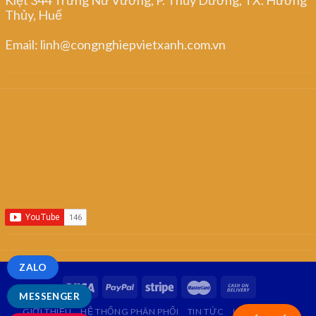
Thủy, Huế
Email: linh@congnghiepvietxanh.com.vn
ZALO
MESSENGER
GIỚI THIỆU
HỆ THỐNG PHÂN PHỐI
TIN TỨC
LIÊN HỆ
FAQ