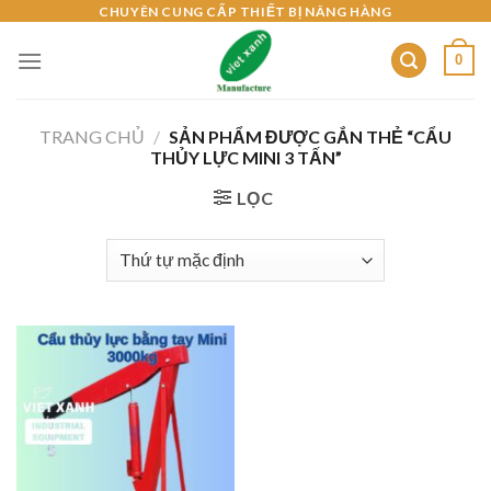
Skip
CHUYÊN CUNG CẤP THIẾT BỊ NÂNG HÀNG
to
0
content
TRANG CHỦ
/
SẢN PHẨM ĐƯỢC GẮN THẺ “CẨU
THỦY LỰC MINI 3 TẤN”
LỌC