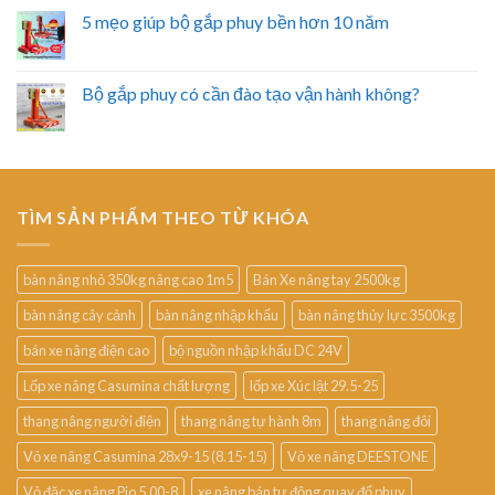
5 mẹo giúp bộ gắp phuy bền hơn 10 năm
Bộ gắp phuy có cần đào tạo vận hành không?
TÌM SẢN PHẨM THEO TỪ KHÓA
bàn nâng nhỏ 350kg nâng cao 1m5
Bán Xe nâng tay 2500kg
bàn nâng cây cảnh
bàn nâng nhập khẩu
bàn nâng thủy lực 3500kg
bán xe nâng điện cao
bộ nguồn nhập khẩu DC 24V
Lốp xe nâng Casumina chất lượng
lốp xe Xúc lật 29.5-25
thang nâng người điện
thang nâng tự hành 8m
thang nâng đôi
Vỏ xe nâng Casumina 28x9-15 (8.15-15)
Vỏ xe nâng DEESTONE
Vỏ đặc xe nâng Pio 5.00-8
xe nâng bán tự động quay đổ phuy