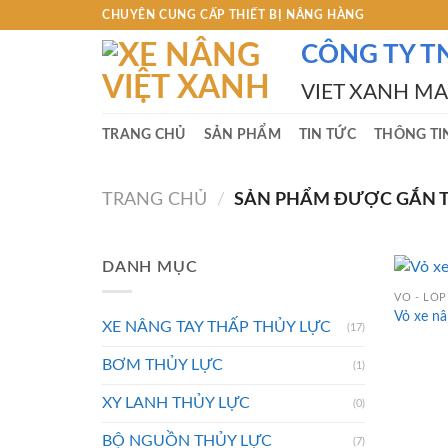
Skip
CHUYÊN CUNG CẤP THIẾT BỊ NÂNG HÀNG
to
CÔNG TY T
content
VIET XANH M
TRANG CHỦ
SẢN PHẨM
TIN TỨC
THÔNG TI
TRANG CHỦ
/
SẢN PHẨM ĐƯỢC GẮN TH
DANH MỤC
VỎ - LỐP
Vỏ xe n
XE NÂNG TAY THẤP THỦY LỰC
(17)
BƠM THỦY LỰC
(1)
XY LANH THỦY LỰC
(0)
BỘ NGUỒN THỦY LỰC
(7)