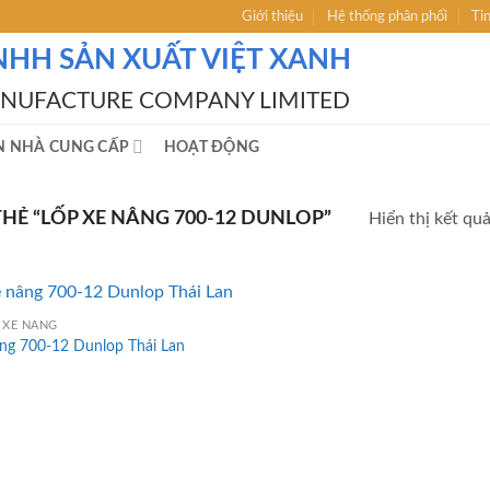
Giới thiệu
Hệ thống phân phối
Ti
NHH SẢN XUẤT VIỆT XANH
ANUFACTURE COMPANY LIMITED
N NHÀ CUNG CẤP
HOẠT ĐỘNG
Ẻ “LỐP XE NÂNG 700-12 DUNLOP”
Hiển thị kết qu
 XE NÂNG
âng 700-12 Dunlop Thái Lan