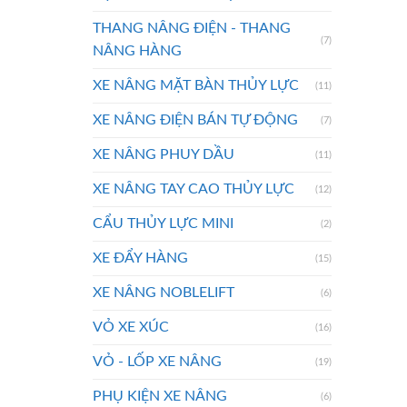
THANG NÂNG ĐIỆN - THANG
(7)
NÂNG HÀNG
XE NÂNG MẶT BÀN THỦY LỰC
(11)
XE NÂNG ĐIỆN BÁN TỰ ĐỘNG
(7)
XE NÂNG PHUY DẦU
(11)
XE NÂNG TAY CAO THỦY LỰC
(12)
CẨU THỦY LỰC MINI
(2)
XE ĐẨY HÀNG
(15)
XE NÂNG NOBLELIFT
(6)
VỎ XE XÚC
(16)
VỎ - LỐP XE NÂNG
(19)
PHỤ KIỆN XE NÂNG
(6)