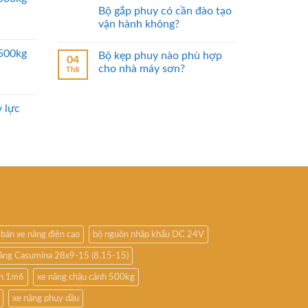
Bộ gắp phuy có cần đào tạo
vận hành không?
2500kg
Bộ kẹp phuy nào phù hợp
04
cho nhà máy sơn?
Th8
 lực
bán xe nâng điện cao
bộ nguồn nhập khẩu DC 24V
nâng Casumina 28x9-15 (8.15-15)
ấn 1m6
xe nâng chậu cảnh 500kg
xe nâng phuy dầu