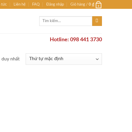
n tức
Liên hệ
FAQ
Đăng nhập
Giỏ hàng /
0
₫
0
Tìm
kiếm:
Hotline: 098 441 3730
ả duy nhất