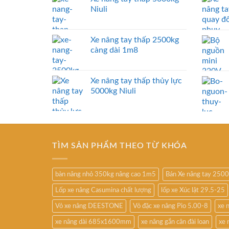
Niuli
Xe nâng tay thấp 2500kg
càng dài 1m8
Xe nâng tay thấp thủy lực
5000kg Niuli
TÌM SẢN PHẨM THEO TỪ KHÓA
bàn nâng nhỏ 350kg nâng cao 1m5
Bán Xe nâng tay 250
Lốp xe nâng Casumina chất lượng
lốp xe Xúc lật 29.5-25
Vỏ xe nâng DEESTONE
Vỏ đặc xe nâng Pio 5.00-8
xe 
xe nâng dài 685x1600mm
xe nâng gắn cân đài loan
xe 