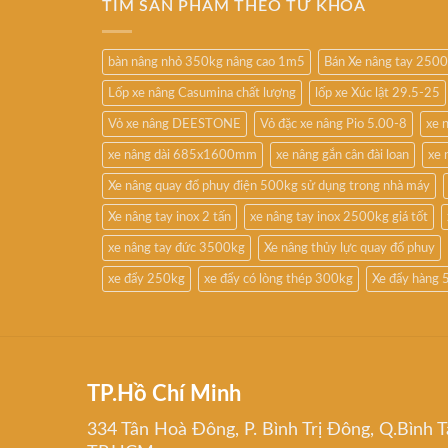
TÌM SẢN PHẨM THEO TỪ KHÓA
bàn nâng nhỏ 350kg nâng cao 1m5
Bán Xe nâng tay 250
Lốp xe nâng Casumina chất lượng
lốp xe Xúc lật 29.5-25
Vỏ xe nâng DEESTONE
Vỏ đặc xe nâng Pio 5.00-8
xe 
xe nâng dài 685x1600mm
xe nâng gắn cân đài loan
xe 
Xe nâng quay đổ phuy điện 500kg sử dụng trong nhà máy
Xe nâng tay inox 2 tấn
xe nâng tay inox 2500kg giá tốt
xe nâng tay đức 3500kg
Xe nâng thủy lực quay đổ phuy
xe đẩy 250kg
xe đẩy có lòng thép 300kg
Xe đẩy hàng 
TP.Hồ Chí Minh
334 Tân Hoà Đông, P. Bình Trị Đông, Q.Bình T