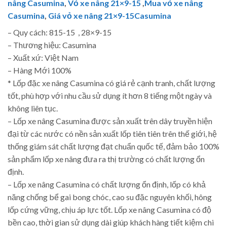
nâng Casumina
,
Vỏ xe nâng 21×9-15
,
Mua vỏ xe nâng
Casumina
,
Giá vỏ xe nâng 21×9-15Casumina
– Quy cách: 815-15 , 28×9-15
– Thương hiệu: Casumina
– Xuất xứ: Việt Nam
– Hàng Mới 100%
* Lốp đặc xe nâng Casumina có giá rẻ cạnh tranh, chất lượng
tốt, phù hợp với nhu cầu sử dụng ít hơn 8 tiếng một ngày và
không liên tục.
– Lốp xe nâng Casumina được sản xuất trên dây truyền hiện
đại từ các nước có nền sản xuất lốp tiên tiên trên thế giới, hệ
thống giám sát chất lượng đạt chuẩn quốc tế, đảm bảo 100%
sản phẩm lốp xe nâng đưa ra thị trường có chất lượng ổn
định.
– Lốp xe nâng Casumina có chất lượng ổn định, lốp có khả
năng chống bể gai bong chóc, cao su đặc nguyên khối, hông
lốp cứng vững, chịu áp lực tốt. Lốp xe nâng Casumina có độ
bền cao, thời gian sử dụng dài giúp khách hàng tiết kiệm chi