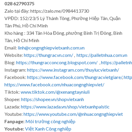
028 62790375
Zalo tại đây: https://zalo.me/0984413730
VPĐD: 152/23/5 Lý Thánh Tông, Phường Hiệp Tân, Quận
Tân Phú, Hồ Chí Minh
Kho hàng : 334 Tân Hòa Đông, phường Bình Trị Đông, Bình
Tân, Hồ Chí Minh
Email:
linh@congnghiepvietxanh.com.vn
Website:
https://thungracvn.com/
,
https://palletnhua.com.vn
Blog:
https://thungracconcong.blogspot.com/
,
https://palletn
Instagram:
https://www.instagram.com/thuylucvietxanh/
Facebook:
https://www.facebook.com/thungracvietgiare/
,
htt
https://www.facebook.com/nhuacongnghiepviet/
Tiktok:
www.tiktok.com/@xenangtayniuli
Shopee:
https://shopee.vn/shopvietxanh
Lazada:
https://www.lazada.vn/shop/vietxanhpalstic
Youtube:
https://www.youtube.com/@nhuacongnghiepviet
Fanpage:
Môi trường công nghiệp
Youtube:
Việt Xanh Công nghiệp