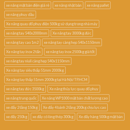
xe nâng mặt bàn điện giá rẻ
xe nâng nhật bản
xe nâng pallet
xe nâng phuy dầu
Xe nâng quay đổ phuy điện 500kg sử dụng trong nhà máy
xe nâng tay 540x2000mm
Xe nâng tay 3000kg đức
xe nâng tay cao 1m2
xe nâng tay càng hẹp 540x1150mm
Xe nâng tay inox 2 tấn
xe nâng tay inox 2500kg giá tốt
xe nâng tay niuli càng hẹp 540x1150mm
Xe nâng tay siêu thấp 51mm 2000kg
Xe nâng tay thấp 51mm 2000kg tại Hà Nội/TP.HCM
xe nâng tay đức 3500kg
Xe nâng thủy lực quay đổ phuy
xe nâng trung quốc
Xe nâng WP1000 mặt bàn chất lượng cao
xe đẩy 2 tầng 150kg
Xe đẩy 4 bánh 2 tầng 200kg chịu lực cao
xe đẩy 250kg
xe đẩy có lòng thép 300kg
Xe đẩy hàng 500kg mặt bàn