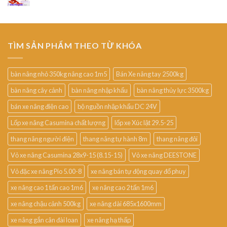
TÌM SẢN PHẨM THEO TỪ KHÓA
bàn nâng nhỏ 350kg nâng cao 1m5
Bán Xe nâng tay 2500kg
bàn nâng cây cảnh
bàn nâng nhập khẩu
bàn nâng thủy lực 3500kg
bán xe nâng điện cao
bộ nguồn nhập khẩu DC 24V
Lốp xe nâng Casumina chất lượng
lốp xe Xúc lật 29.5-25
thang nâng người điện
thang nâng tự hành 8m
thang nâng đôi
Vỏ xe nâng Casumina 28x9-15 (8.15-15)
Vỏ xe nâng DEESTONE
Vỏ đặc xe nâng Pio 5.00-8
xe nâng bán tự động quay đổ phuy
xe nâng cao 1 tấn cao 1m6
xe nâng cao 2 tấn 1m6
xe nâng chậu cảnh 500kg
xe nâng dài 685x1600mm
xe nâng gắn cân đài loan
xe nâng hạ thấp