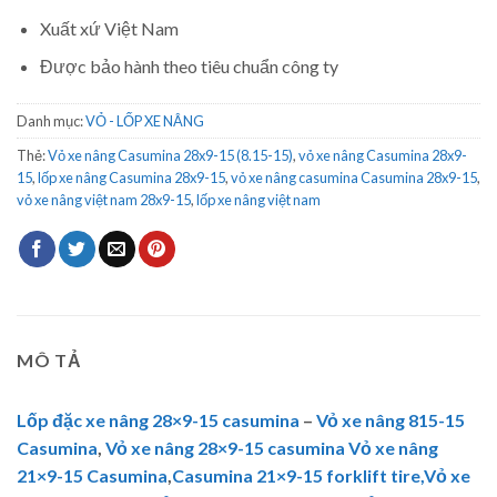
Xuất xứ Việt Nam
Được bảo hành theo tiêu chuẩn công ty
Danh mục:
VỎ - LỐP XE NÂNG
Thẻ:
Vỏ xe nâng Casumina 28x9-15 (8.15-15)
,
vỏ xe nâng Casumina 28x9-
15
,
lốp xe nâng Casumina 28x9-15
,
vỏ xe nâng casumina Casumina 28x9-15
,
vỏ xe nâng việt nam 28x9-15
,
lốp xe nâng việt nam
MÔ TẢ
Lốp đặc xe nâng 28×9-15 casumina
–
Vỏ xe nâng 815-15
Casumina
,
Vỏ xe nâng 28×9-15 casumina
Vỏ xe nâng
21×9-15 Casumina
,
Casumina 21×9-15 forklift tire,
Vỏ xe