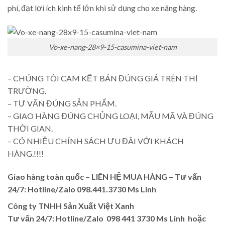
phí, đạt lợi ích kinh tế lớn khi sử dụng cho xe nâng hàng.
Vo-xe-nang-28×9-15-casumina-viet-nam
– CHÚNG TÔI CAM KẾT BÁN ĐÚNG GIÁ TRÊN THỊ
TRƯỜNG.
– TƯ VẤN ĐÚNG SẢN PHẨM.
– GIAO HÀNG ĐÚNG CHỦNG LOẠI, MẪU MÃ VÀ ĐÚNG
THỜI GIAN.
– CÓ NHIỀU CHÍNH SÁCH ƯU ĐÃI VỚI KHÁCH
HÀNG.!!!!
Giao hàng toàn quốc – LIÊN HỆ MUA HÀNG – Tư vấn
24/7: Hotline/Zalo 098.441.3730 Ms Linh
Công ty TNHH Sản Xuất Việt Xanh
Tư vấn 24/7: Hotline/Zalo 098 441 3730 Ms Linh hoặc