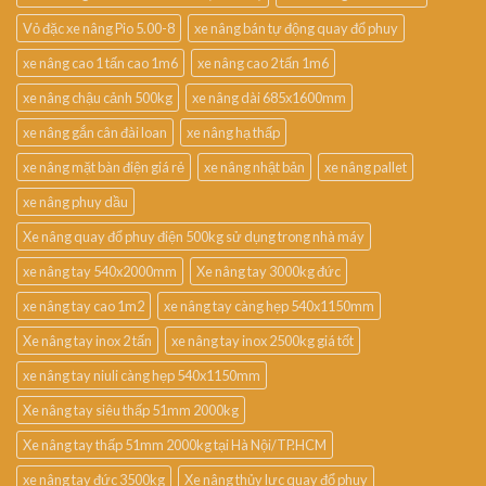
Vỏ đặc xe nâng Pio 5.00-8
xe nâng bán tự động quay đổ phuy
xe nâng cao 1 tấn cao 1m6
xe nâng cao 2 tấn 1m6
xe nâng chậu cảnh 500kg
xe nâng dài 685x1600mm
xe nâng gắn cân đài loan
xe nâng hạ thấp
xe nâng mặt bàn điện giá rẻ
xe nâng nhật bản
xe nâng pallet
xe nâng phuy dầu
Xe nâng quay đổ phuy điện 500kg sử dụng trong nhà máy
xe nâng tay 540x2000mm
Xe nâng tay 3000kg đức
xe nâng tay cao 1m2
xe nâng tay càng hẹp 540x1150mm
Xe nâng tay inox 2 tấn
xe nâng tay inox 2500kg giá tốt
xe nâng tay niuli càng hẹp 540x1150mm
Xe nâng tay siêu thấp 51mm 2000kg
Xe nâng tay thấp 51mm 2000kg tại Hà Nội/TP.HCM
xe nâng tay đức 3500kg
Xe nâng thủy lực quay đổ phuy