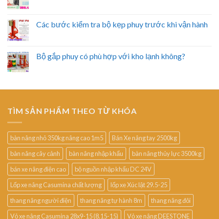
Các bước kiểm tra bộ kẹp phuy trước khi vận hành
Bộ gắp phuy có phù hợp với kho lạnh không?
TÌM SẢN PHẨM THEO TỪ KHÓA
bàn nâng nhỏ 350kg nâng cao 1m5
Bán Xe nâng tay 2500kg
bàn nâng cây cảnh
bàn nâng nhập khẩu
bàn nâng thủy lực 3500kg
bán xe nâng điện cao
bộ nguồn nhập khẩu DC 24V
Lốp xe nâng Casumina chất lượng
lốp xe Xúc lật 29.5-25
thang nâng người điện
thang nâng tự hành 8m
thang nâng đôi
Vỏ xe nâng Casumina 28x9-15 (8.15-15)
Vỏ xe nâng DEESTONE