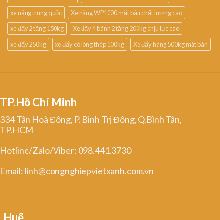
xe nâng trung quốc
Xe nâng WP1000 mặt bàn chất lượng cao
xe đẩy 2 tầng 150kg
Xe đẩy 4 bánh 2 tầng 200kg chịu lực cao
xe đẩy 250kg
xe đẩy có lòng thép 300kg
Xe đẩy hàng 500kg mặt bàn
TP.Hồ Chí Minh
334 Tân Hoà Đông, P. Bình Trị Đông, Q.Bình Tân,
TP.HCM
Hotline/Zalo/Viber: 098.441.3730
Email: linh@congnghiepvietxanh.com.vn
Huế