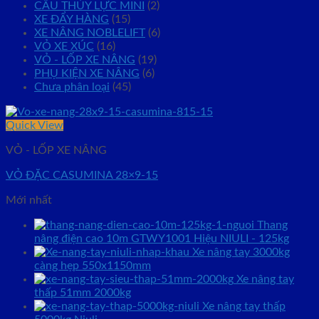
CẨU THỦY LỰC MINI
(2)
XE ĐẨY HÀNG
(15)
XE NÂNG NOBLELIFT
(6)
VỎ XE XÚC
(16)
VỎ - LỐP XE NÂNG
(19)
PHỤ KIỆN XE NÂNG
(6)
Chưa phân loại
(45)
Quick View
VỎ - LỐP XE NÂNG
VỎ ĐẶC CASUMINA 28×9-15
Mới nhất
Thang
nâng điện cao 10m GTWY1001 Hiệu NIULI - 125kg
Xe nâng tay 3000kg
càng hẹp 550x1150mm
Xe nâng tay
thấp 51mm 2000kg
Xe nâng tay thấp