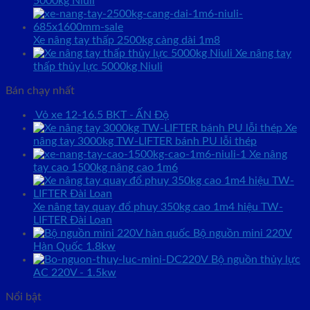
5000kg Niuli
Xe nâng tay thấp 2500kg càng dài 1m8
Xe nâng tay
thấp thủy lực 5000kg Niuli
Bán chạy nhất
Vỏ xe 12-16.5 BKT - ẤN Độ
Xe
nâng tay 3000kg TW-LIFTER bánh PU lỗi thép
Xe nâng
tay cao 1500kg nâng cao 1m6
Xe nâng tay quay đổ phuy 350kg cao 1m4 hiệu TW-
LIFTER Đài Loan
Bộ nguồn mini 220V
Hàn Quốc 1.8kw
Bộ nguồn thủy lực
AC 220V - 1.5kw
Nổi bật