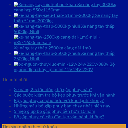
Xe nâng tay 3000kg
càng hẹp 550x1150mm
Xe nâng tay
thấp 51mm 2000kg
Xe nâng tay thấp
5000kg Niuli
Xe nâng tay thấp 2500kg càng dài 1m8
Xe nâng tay thấp
2500kg Niuli
Bộ
nguồn điện thủy lực mini 12v 24V 220V
Tin mới nhất
Xe nâng 2.5 tấn dùng bộ gắp phuy nào?
Các bước kiểm tra bộ kẹp phuy trước khi vận hành
Bộ gắp phuy có phù hợp với kho lạnh không?
Những mẫu bộ gắp phuy bán chạy nhất hiện nay
5 mẹo giúp bộ gắp phuy bền hơn 10 năm
Bộ gắp phuy có cần đào tạo vận hành không?
Tìm sản phẩm theo từ khóa