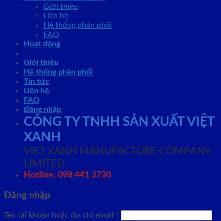
Giới thiệu
Liên hệ
Hệ thống phân phối
FAQ
Hoạt động
Giới thiệu
Hệ thống phân phối
Tin tức
Liên hệ
FAQ
Đăng nhập
CÔNG TY TNHH SẢN XUẤT VIỆT
XANH
VIET XANH MANUFACTURE COMPANY
LIMITED
Hotline: 098 441 3730
Đăng nhập
Tên tài khoản hoặc địa chỉ email
*