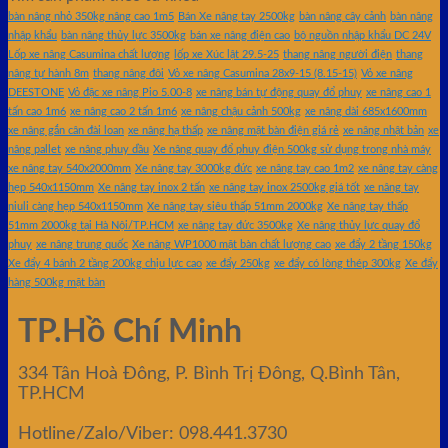
bàn nâng nhỏ 350kg nâng cao 1m5
Bán Xe nâng tay 2500kg
bàn nâng cây cảnh
bàn nâng
nhập khẩu
bàn nâng thủy lực 3500kg
bán xe nâng điện cao
bộ nguồn nhập khẩu DC 24V
Lốp xe nâng Casumina chất lượng
lốp xe Xúc lật 29.5-25
thang nâng người điện
thang
nâng tự hành 8m
thang nâng đôi
Vỏ xe nâng Casumina 28x9-15 (8.15-15)
Vỏ xe nâng
DEESTONE
Vỏ đặc xe nâng Pio 5.00-8
xe nâng bán tự động quay đổ phuy
xe nâng cao 1
tấn cao 1m6
xe nâng cao 2 tấn 1m6
xe nâng chậu cảnh 500kg
xe nâng dài 685x1600mm
xe nâng gắn cân đài loan
xe nâng hạ thấp
xe nâng mặt bàn điện giá rẻ
xe nâng nhật bản
xe
nâng pallet
xe nâng phuy dầu
Xe nâng quay đổ phuy điện 500kg sử dụng trong nhà máy
xe nâng tay 540x2000mm
Xe nâng tay 3000kg đức
xe nâng tay cao 1m2
xe nâng tay càng
hẹp 540x1150mm
Xe nâng tay inox 2 tấn
xe nâng tay inox 2500kg giá tốt
xe nâng tay
niuli càng hẹp 540x1150mm
Xe nâng tay siêu thấp 51mm 2000kg
Xe nâng tay thấp
51mm 2000kg tại Hà Nội/TP.HCM
xe nâng tay đức 3500kg
Xe nâng thủy lực quay đổ
phuy
xe nâng trung quốc
Xe nâng WP1000 mặt bàn chất lượng cao
xe đẩy 2 tầng 150kg
Xe đẩy 4 bánh 2 tầng 200kg chịu lực cao
xe đẩy 250kg
xe đẩy có lòng thép 300kg
Xe đẩy
hàng 500kg mặt bàn
TP.Hồ Chí Minh
334 Tân Hoà Đông, P. Bình Trị Đông, Q.Bình Tân,
TP.HCM
Hotline/Zalo/Viber: 098.441.3730