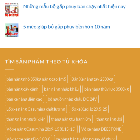
Những mẫu bộ gắp phuy bán chạy nhất hiện nay
5 mẹo giúp bộ gắp phuy bền hơn 10 năm
TÌM SẢN PHẨM THEO TỪ KHÓA
bàn nâng nhỏ 350kg nâng cao 1m5
Bán Xe nâng tay 2500kg
bàn nâng cây cảnh
bàn nâng nhập khẩu
bàn nâng thủy lực 3500kg
bán xe nâng điện cao
bộ nguồn nhập khẩu DC 24V
Lốp xe nâng Casumina chất lượng
lốp xe Xúc lật 29.5-25
thang nâng người điện
thang nâng tự hành 8m
thang nâng đôi
Vỏ xe nâng Casumina 28x9-15 (8.15-15)
Vỏ xe nâng DEESTONE
Vỏ đặc xe nâng Pio 5.00-8
xe nâng bán tự động quay đổ phuy