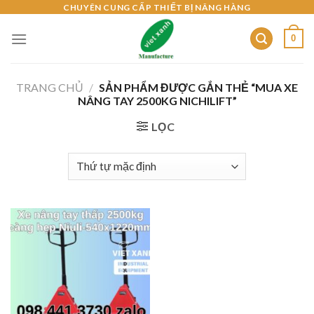
Skip
CHUYÊN CUNG CẤP THIẾT BỊ NÂNG HÀNG
to
0
content
TRANG CHỦ
/
SẢN PHẨM ĐƯỢC GẮN THẺ “MUA XE
NÂNG TAY 2500KG NICHILIFT”
LỌC