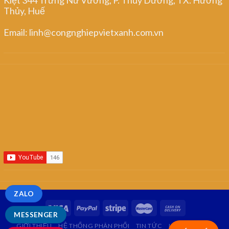
Thủy, Huế
Email: linh@congnghiepvietxanh.com.vn
ZALO
MESSENGER
GIỚI THIỆU
HỆ THỐNG PHÂN PHỐI
TIN TỨC
LIÊN HỆ
FAQ