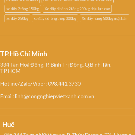
xe đẩy 2 tầng 150kg
Xe đẩy 4 bánh 2 tầng 200kg chịu lực cao
xe đẩy 250kg
xe đẩy có lòng thép 300kg
Xe đẩy hàng 500kg mặt bàn
TP.Hồ Chí Minh
334 Tân Hoà Đông, P. Bình Trị Đông, Q.Bình Tân,
TP.HCM
Hotline/Zalo/Viber: 098.441.3730
Email: linh@congnghiepvietxanh.com.vn
Huế
Kiệt 344 Trưng Nữ Vương, P. Thủy Dương, TX. Hương