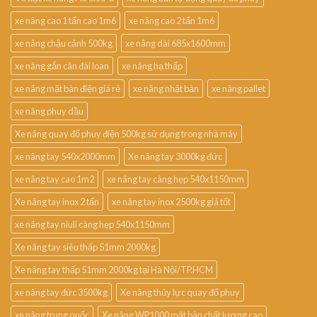
xe nâng cao 1 tấn cao 1m6
xe nâng cao 2 tấn 1m6
xe nâng chậu cảnh 500kg
xe nâng dài 685x1600mm
xe nâng gắn cân đài loan
xe nâng hạ thấp
xe nâng mặt bàn điện giá rẻ
xe nâng nhật bản
xe nâng pallet
xe nâng phuy dầu
Xe nâng quay đổ phuy điện 500kg sử dụng trong nhà máy
xe nâng tay 540x2000mm
Xe nâng tay 3000kg đức
xe nâng tay cao 1m2
xe nâng tay càng hẹp 540x1150mm
Xe nâng tay inox 2 tấn
xe nâng tay inox 2500kg giá tốt
xe nâng tay niuli càng hẹp 540x1150mm
Xe nâng tay siêu thấp 51mm 2000kg
Xe nâng tay thấp 51mm 2000kg tại Hà Nội/TP.HCM
xe nâng tay đức 3500kg
Xe nâng thủy lực quay đổ phuy
xe nâng trung quốc
Xe nâng WP1000 mặt bàn chất lượng cao