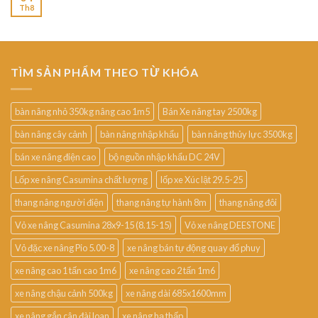
Th8
TÌM SẢN PHẨM THEO TỪ KHÓA
bàn nâng nhỏ 350kg nâng cao 1m5
Bán Xe nâng tay 2500kg
bàn nâng cây cảnh
bàn nâng nhập khẩu
bàn nâng thủy lực 3500kg
bán xe nâng điện cao
bộ nguồn nhập khẩu DC 24V
Lốp xe nâng Casumina chất lượng
lốp xe Xúc lật 29.5-25
thang nâng người điện
thang nâng tự hành 8m
thang nâng đôi
Vỏ xe nâng Casumina 28x9-15 (8.15-15)
Vỏ xe nâng DEESTONE
Vỏ đặc xe nâng Pio 5.00-8
xe nâng bán tự động quay đổ phuy
xe nâng cao 1 tấn cao 1m6
xe nâng cao 2 tấn 1m6
xe nâng chậu cảnh 500kg
xe nâng dài 685x1600mm
xe nâng gắn cân đài loan
xe nâng hạ thấp