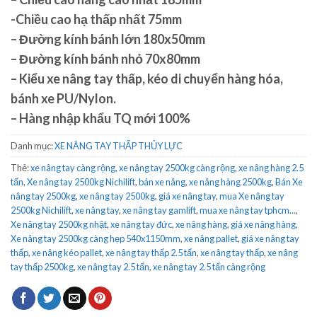
-Chiều cao hạ thấp nhất 75mm
– Đường kính bánh lớn 180x50mm
– Đường kính bánh nhỏ 70x80mm
– Kiểu xe nâng tay thấp, kéo di chuyển hàng hóa,
bánh xe PU/Nylon.
– Hàng nhập khẩu TQ mới 100%
Danh mục:
XE NÂNG TAY THẤP THỦY LỰC
Thẻ:
xe nâng tay càng rộng
,
xe nâng tay 2500kg càng rộng
,
xe nâng hàng 2.5
tấn
,
Xe nâng tay 2500kg Nichilift
,
bán xe nâng
,
xe nâng hàng 2500kg
,
Bán Xe
nâng tay 2500kg
,
xe nâng tay 2500kg
,
giá xe nâng tay
,
mua Xe nâng tay
2500kg Nichilift
,
xe nâng tay
,
xe nâng tay gamlift
,
mua xe nâng tay tphcm...
,
Xe nâng tay 2500kg nhật
,
xe nâng tay đức
,
xe nâng hàng
,
giá xe nâng hàng
,
Xe nâng tay 2500kg càng hẹp 540x1150mm
,
xe nâng pallet
,
giá xe nâng tay
thấp
,
xe nâng kéo pallet
,
xe nâng tay thấp 2.5 tấn
,
xe nâng tay thấp
,
xe nâng
tay thấp 2500kg
,
xe nâng tay 2.5 tấn
,
xe nâng tay 2.5 tấn càng rộng