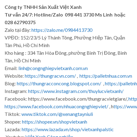
Công ty TNHH Sản Xuất Việt Xanh
Tư vấn 24/7: Hotline/Zalo 098 441 3730 Ms Linh hoặc
028 62790375
Zalo tại đây:
https://zalo.me/0984413730
VPĐD: 152/23/5 Lý Thánh Tông, Phường Hiệp Tân, Quận
Tân Phú, Hồ Chí Minh
Kho hàng : 334 Tân Hòa Đông, phường Bình Trị Đông, Bình
Tân, Hồ Chí Minh
Email:
linh@congnghiepvietxanh.com.vn
Website:
https://thungracvn.com/
,
https://palletnhua.com.vn
Blog:
https://thungracconcong.blogspot.com/
,
https://palletn
Instagram:
https://www.instagram.com/thuylucvietxanh/
Facebook: https://www.facebook.com/thungracvietgiare/,
htt
https://www.facebook.com/nhuacongnghiepviet/
, h
ttps://ww
Tiktok:
www.tiktok.com/@xenangtayniuli
Shopee:
https://shopee.vn/shopvietxanh
Lazada:
https://www.lazada.vn/shop/vietxanhpalstic
Youtube:
Việt Xanh Công nghiệp