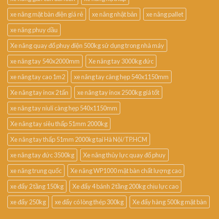
xe nâng mặt bàn điện giá rẻ
xe nâng nhật bản
xe nâng pallet
xe nâng phuy dầu
Xe nâng quay đổ phuy điện 500kg sử dụng trong nhà máy
xe nâng tay 540x2000mm
Xe nâng tay 3000kg đức
xe nâng tay cao 1m2
xe nâng tay càng hẹp 540x1150mm
Xe nâng tay inox 2 tấn
xe nâng tay inox 2500kg giá tốt
xe nâng tay niuli càng hẹp 540x1150mm
Xe nâng tay siêu thấp 51mm 2000kg
Xe nâng tay thấp 51mm 2000kg tại Hà Nội/TP.HCM
xe nâng tay đức 3500kg
Xe nâng thủy lực quay đổ phuy
xe nâng trung quốc
Xe nâng WP1000 mặt bàn chất lượng cao
xe đẩy 2 tầng 150kg
Xe đẩy 4 bánh 2 tầng 200kg chịu lực cao
xe đẩy 250kg
xe đẩy có lòng thép 300kg
Xe đẩy hàng 500kg mặt bàn