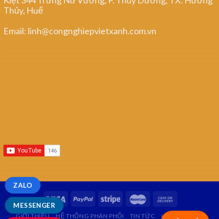
Thủy, Huế
Email: linh@congnghiepvietxanh.com.vn
ZALO
MESSENGER
GIỚI THIỆU
HỆ THỐNG PHÂN PHỐI
TIN TỨC
LIÊN HỆ
FAQ