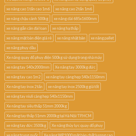
xe nâng cao 1 tấn cao 1m6
xe nâng cao 2 tấn 1m6
xe nâng chậu cảnh 500kg
xe nâng dài 685x1600mm
xe nâng gắn cân đài loan
xe nâng hạ thấp
xe nâng mặt bàn điện giá rẻ
xe nâng nhật bản
xe nâng pallet
xe nâng phuy dầu
Xe nâng quay đổ phuy điện 500kg sử dụng trong nhà máy
xe nâng tay 540x2000mm
Xe nâng tay 3000kg đức
xe nâng tay cao 1m2
xe nâng tay càng hẹp 540x1150mm
Xe nâng tay inox 2 tấn
xe nâng tay inox 2500kg giá tốt
xe nâng tay niuli càng hẹp 540x1150mm
Xe nâng tay siêu thấp 51mm 2000kg
Xe nâng tay thấp 51mm 2000kg tại Hà Nội/TP.HCM
xe nâng tay đức 3500kg
Xe nâng thủy lực quay đổ phuy
xe nâng trung quốc
Xe nâng WP1000 mặt bàn chất lượng cao