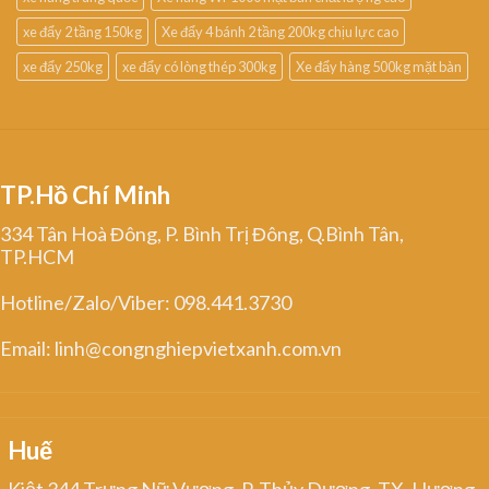
xe đẩy 2 tầng 150kg
Xe đẩy 4 bánh 2 tầng 200kg chịu lực cao
xe đẩy 250kg
xe đẩy có lòng thép 300kg
Xe đẩy hàng 500kg mặt bàn
TP.Hồ Chí Minh
334 Tân Hoà Đông, P. Bình Trị Đông, Q.Bình Tân,
TP.HCM
Hotline/Zalo/Viber: 098.441.3730
Email: linh@congnghiepvietxanh.com.vn
Huế
Kiệt 344 Trưng Nữ Vương, P. Thủy Dương, TX. Hương