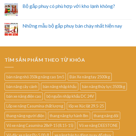
Bộ gắp phuy có phù hợp với kho lạnh không?
Những mẫu bộ gắp phuy bán chạy nhất hiện nay
TÌM SẢN PHẨM THEO TỪ KHÓA
bàn nâng nhỏ 350kg nâng cao 1m5
Bán Xe nâng tay 2500kg
bàn nâng cây cảnh
bàn nâng nhập khẩu
bàn nâng thủy lực 3500kg
bán xe nâng điện cao
bộ nguồn nhập khẩu DC 24V
Lốp xe nâng Casumina chất lượng
lốp xe Xúc lật 29.5-25
thang nâng người điện
thang nâng tự hành 8m
thang nâng đôi
Vỏ xe nâng Casumina 28x9-15 (8.15-15)
Vỏ xe nâng DEESTONE
Vỏ đặc xe nâng Pio 5.00-8
xe nâng bán tự động quay đổ phuy