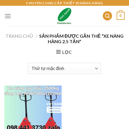
Skip
CHUYÊN CUNG CẤP THIẾT BỊ NÂNG HÀNG
to
0
content
TRANG CHỦ
/
SẢN PHẨM ĐƯỢC GẮN THẺ “XE NÂNG
HÀNG 2.5 TẤN”
LỌC