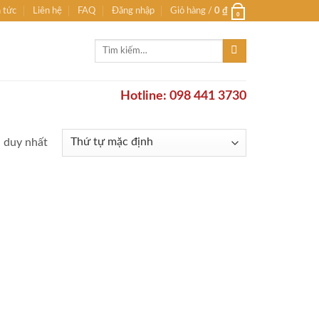
n tức
Liên hệ
FAQ
Đăng nhập
Giỏ hàng /
0
₫
0
Tìm
kiếm:
Hotline: 098 441 3730
ả duy nhất