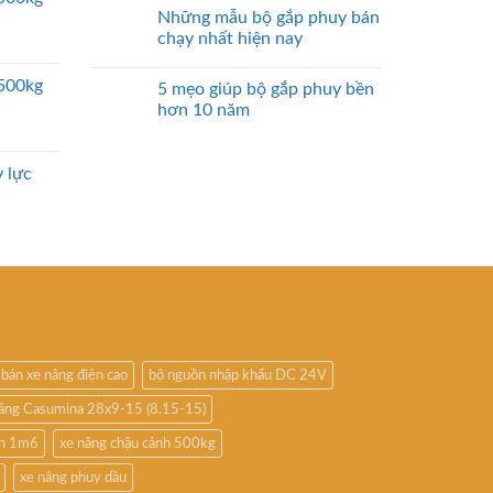
Những mẫu bộ gắp phuy bán
chạy nhất hiện nay
2500kg
5 mẹo giúp bộ gắp phuy bền
hơn 10 năm
 lực
bán xe nâng điện cao
bộ nguồn nhập khẩu DC 24V
nâng Casumina 28x9-15 (8.15-15)
ấn 1m6
xe nâng chậu cảnh 500kg
xe nâng phuy dầu