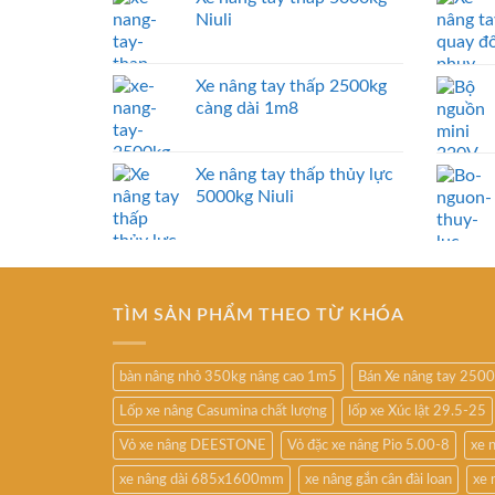
Niuli
Xe nâng tay thấp 2500kg
càng dài 1m8
Xe nâng tay thấp thủy lực
5000kg Niuli
TÌM SẢN PHẨM THEO TỪ KHÓA
bàn nâng nhỏ 350kg nâng cao 1m5
Bán Xe nâng tay 250
Lốp xe nâng Casumina chất lượng
lốp xe Xúc lật 29.5-25
Vỏ xe nâng DEESTONE
Vỏ đặc xe nâng Pio 5.00-8
xe 
xe nâng dài 685x1600mm
xe nâng gắn cân đài loan
xe 