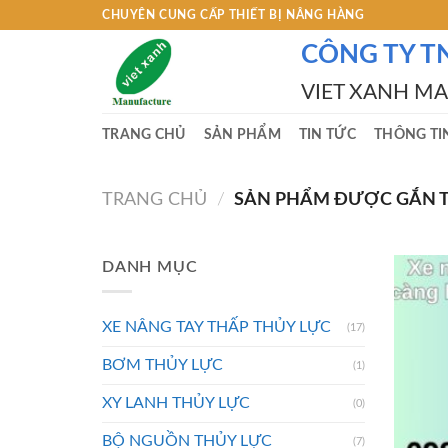
Skip
CHUYÊN CUNG CẤP THIẾT BỊ NÂNG HÀNG
to
CÔNG TY T
content
VIET XANH M
TRANG CHỦ
SẢN PHẨM
TIN TỨC
THÔNG TI
TRANG CHỦ
/
SẢN PHẨM ĐƯỢC GẮN TH
DANH MỤC
XE NÂNG TAY THẤP THỦY LỰC
(17)
BƠM THỦY LỰC
(1)
XY LANH THỦY LỰC
(0)
BỘ NGUỒN THỦY LỰC
(7)