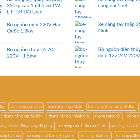
350kg cao 1m4 hiệu TW-
càng dài 1m8
LIFTER Đài Loan
Xe nâng tay thấp 
Bộ nguồn mini 220V Hàn
Niuli
Quốc 1.8kw
Bộ nguồn điện thủy
Bộ nguồn thủy lực AC
mini 12v 24V 220V
220V - 1.5kw
0kg
bàn nâng cây cảnh
bàn nâng nhập khẩu
bàn nâng thủy lực 3500kg
thang nâng người điện
thang nâng tự hành 8m
thang nâng đôi
Vỏ xe 
nâng bán tự động quay đổ phuy
xe nâng cao 1 tấn cao 1m6
xe nâng cao 2 t
nâng hạ thấp
xe nâng mặt bàn điện giá rẻ
xe nâng nhật bản
xe nâng pallet