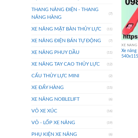
THANG NÂNG ĐIỆN - THANG
(7)
NÂNG HÀNG
XE NÂNG MẶT BÀN THỦY LỰC
(11)
XE NÂNG ĐIỆN BÁN TỰ ĐỘNG
(7)
XE NÂNG 
Xe nâng 
XE NÂNG PHUY DẦU
(11)
540x11
XE NÂNG TAY CAO THỦY LỰC
(12)
CẨU THỦY LỰC MINI
(2)
XE ĐẨY HÀNG
(15)
XE NÂNG NOBLELIFT
(6)
VỎ XE XÚC
(16)
VỎ - LỐP XE NÂNG
(19)
PHỤ KIỆN XE NÂNG
(6)