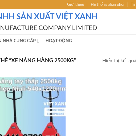
Giới thiệu
Hệ thống phân phối
Ti
NHH SẢN XUẤT VIỆT XANH
ANUFACTURE COMPANY LIMITED
N NHÀ CUNG CẤP
HOẠT ĐỘNG
Ẻ “XE NÂNG HÀNG 2500KG”
Hiển thị kết qu