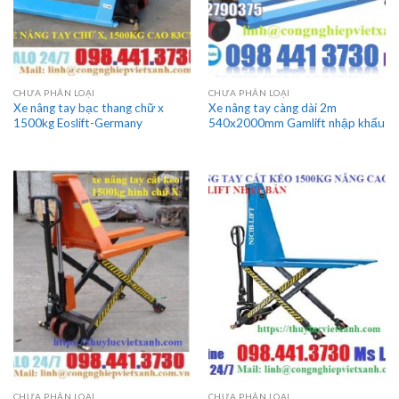
CHƯA PHÂN LOẠI
CHƯA PHÂN LOẠI
Xe nâng tay bạc thang chữ x
Xe nâng tay càng dài 2m
1500kg Eoslift-Germany
540x2000mm Gamlift nhập khẩu
CHƯA PHÂN LOẠI
CHƯA PHÂN LOẠI