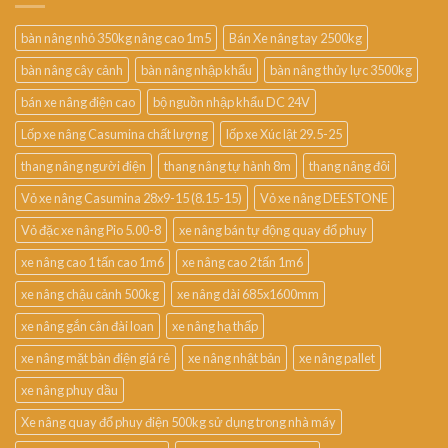
bàn nâng nhỏ 350kg nâng cao 1m5
Bán Xe nâng tay 2500kg
bàn nâng cây cảnh
bàn nâng nhập khẩu
bàn nâng thủy lực 3500kg
bán xe nâng điện cao
bộ nguồn nhập khẩu DC 24V
Lốp xe nâng Casumina chất lượng
lốp xe Xúc lật 29.5-25
thang nâng người điện
thang nâng tự hành 8m
thang nâng đôi
Vỏ xe nâng Casumina 28x9-15 (8.15-15)
Vỏ xe nâng DEESTONE
Vỏ đặc xe nâng Pio 5.00-8
xe nâng bán tự động quay đổ phuy
xe nâng cao 1 tấn cao 1m6
xe nâng cao 2 tấn 1m6
xe nâng chậu cảnh 500kg
xe nâng dài 685x1600mm
xe nâng gắn cân đài loan
xe nâng hạ thấp
xe nâng mặt bàn điện giá rẻ
xe nâng nhật bản
xe nâng pallet
xe nâng phuy dầu
Xe nâng quay đổ phuy điện 500kg sử dụng trong nhà máy