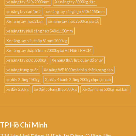
xe nâng tay 540x2000mm
Xe nâng tay 3000kg đức
xe nâng tay cao 1m2
xe nâng tay càng hẹp 540x1150mm
Xe nâng tay inox 2 tấn
xe nâng tay inox 2500kg giá tốt
xe nâng tay niuli càng hẹp 540x1150mm
Xe nâng tay siêu thấp 51mm 2000kg
Xe nâng tay thấp 51mm 2000kg tại Hà Nội/TP.HCM
xe nâng tay đức 3500kg
Xe nâng thủy lực quay đổ phuy
xe nâng trung quốc
Xe nâng WP1000 mặt bàn chất lượng cao
xe đẩy 2 tầng 150kg
Xe đẩy 4 bánh 2 tầng 200kg chịu lực cao
xe đẩy 250kg
xe đẩy có lòng thép 300kg
Xe đẩy hàng 500kg mặt bàn
TP.Hồ Chí Minh
334 Tân Hoà Đông, P. Bình Trị Đông, Q.Bình Tân,