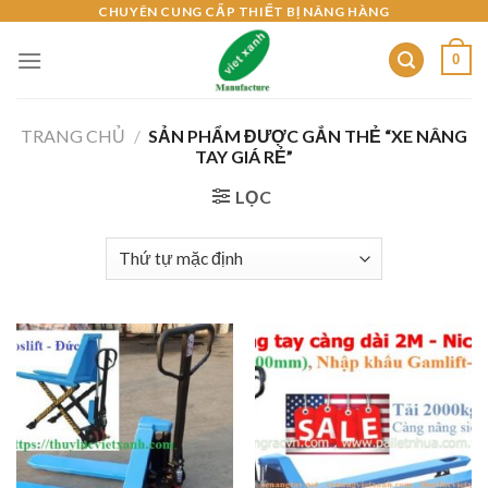
Skip
CHUYÊN CUNG CẤP THIẾT BỊ NÂNG HÀNG
to
0
content
TRANG CHỦ
/
SẢN PHẨM ĐƯỢC GẮN THẺ “XE NÂNG
TAY GIÁ RẺ”
LỌC