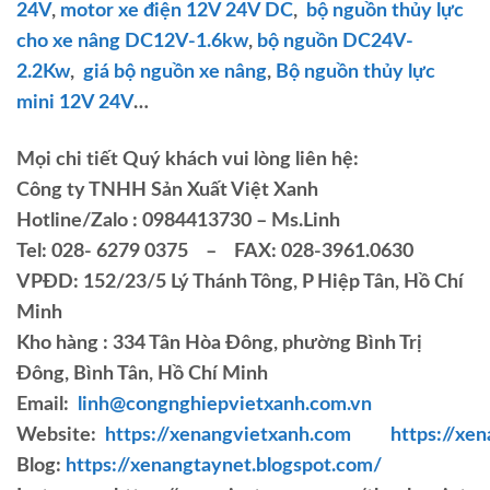
24V
,
motor xe điện 12V 24V DC
,
bộ nguồn thủy lực
cho xe nâng DC12V-1.6kw
,
bộ nguồn DC24V-
2.2Kw
,
giá bộ nguồn xe nâng
,
Bộ nguồn thủy lực
mini 12V 24V
…
Mọi chi tiết Quý khách vui lòng liên hệ:
Công ty TNHH Sản Xuất Việt Xanh
Hotline/Zalo : 0984413730 – Ms.Linh
Tel: 028- 6279 0375 – FAX: 028-3961.0630
VPĐD: 152/23/5 Lý Thánh Tông, P Hiệp Tân, Hồ Chí
Minh
Kho hàng : 334 Tân Hòa Đông, phường Bình Trị
Đông, Bình Tân, Hồ Chí Minh
Email:
linh@congnghiepvietxanh.com.vn
Website:
https://xenangvietxanh.com
https://xen
Blog:
https://xenangtaynet.blogspot.com/