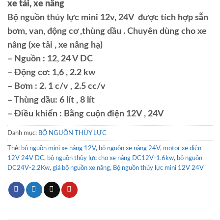
xe tải, xe nâng
Bộ nguồn thủy lực mini 12v, 24V được tích hợp sẵn
bơm, van, động cơ ,thùng dầu . Chuyên dùng cho xe
nâng (xe tải , xe nâng hạ)
– Nguồn : 12, 24 V DC
– Động cơ: 1,6 , 2.2 kw
– Bơm : 2. 1 c/v , 2.5 cc/v
– Thùng dầu: 6 lít , 8 lít
– Điều khiển : Bằng cuộn điện 12V , 24V
Danh mục:
BỘ NGUỒN THỦY LỰC
Thẻ:
bộ nguồn mini xe nâng 12V
,
bộ nguồn xe nâng 24V
,
motor xe điện
12V 24V DC
,
bộ nguồn thủy lực cho xe nâng DC12V-1.6kw
,
bộ nguồn
DC24V-2.2Kw
,
giá bộ nguồn xe nâng
,
Bộ nguồn thủy lực mini 12V 24V