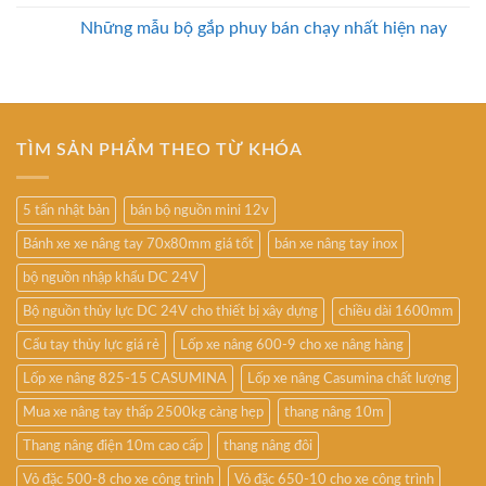
Những mẫu bộ gắp phuy bán chạy nhất hiện nay
TÌM SẢN PHẨM THEO TỪ KHÓA
5 tấn nhật bản
bán bộ nguồn mini 12v
Bánh xe xe nâng tay 70x80mm giá tốt
bán xe nâng tay inox
bộ nguồn nhập khẩu DC 24V
Bộ nguồn thủy lực DC 24V cho thiết bị xây dựng
chiều dài 1600mm
Cẩu tay thủy lực giá rẻ
Lốp xe nâng 600-9 cho xe nâng hàng
Lốp xe nâng 825-15 CASUMINA
Lốp xe nâng Casumina chất lượng
Mua xe nâng tay thấp 2500kg càng hẹp
thang nâng 10m
Thang nâng điện 10m cao cấp
thang nâng đôi
Vỏ đặc 500-8 cho xe công trình
Vỏ đặc 650-10 cho xe công trình