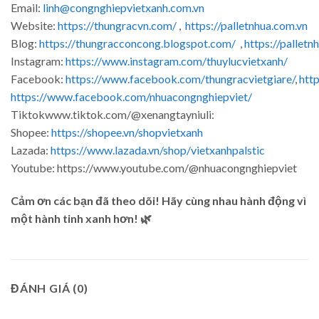
Email:
linh@congnghiepvietxanh.com.vn
Website:
https://thungracvn.com/
,
https://palletnhua.com.vn
Blog:
https://thungracconcong.blogspot.com/
,
https://palletn
Instagram:
https://www.instagram.com/thuylucvietxanh/
Facebook:
https://www.facebook.com/thungracvietgiare/
,
htt
https://www.facebook.com/nhuacongnghiepviet/
Tiktokwww.tiktok.com/@xenangtayniuli:
Shopee:
https://shopee.vn/shopvietxanh
Lazada:
https://www.lazada.vn/shop/vietxanhpalstic
Youtube: https://www.youtube.com/@nhuacongnghiepviet
Cảm ơn các bạn đã theo dõi! Hãy cùng nhau hành động vì
một hành tinh xanh hơn! 🌿
ĐÁNH GIÁ (0)