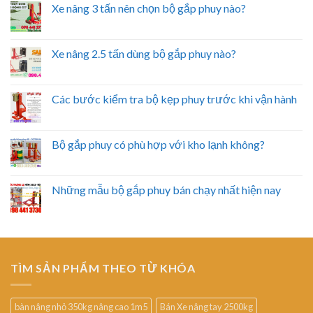
Xe nâng 3 tấn nên chọn bộ gắp phuy nào?
Xe nâng 2.5 tấn dùng bộ gắp phuy nào?
Các bước kiểm tra bộ kẹp phuy trước khi vận hành
Bộ gắp phuy có phù hợp với kho lạnh không?
Những mẫu bộ gắp phuy bán chạy nhất hiện nay
TÌM SẢN PHẨM THEO TỪ KHÓA
bàn nâng nhỏ 350kg nâng cao 1m5
Bán Xe nâng tay 2500kg