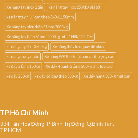
Xe nâng tay inox 2 tấn
xe nâng tay inox 2500kg giá tốt
xe nâng tay niuli càng hẹp 540x1150mm
Xe nâng tay siêu thấp 51mm 2000kg
Xe nâng tay thấp 51mm 2000kg tại Hà Nội/TP.HCM
xe nâng tay đức 3500kg
Xe nâng thủy lực quay đổ phuy
xe nâng trung quốc
Xe nâng WP1000 mặt bàn chất lượng cao
xe đẩy 2 tầng 150kg
Xe đẩy 4 bánh 2 tầng 200kg chịu lực cao
xe đẩy 250kg
xe đẩy có lòng thép 300kg
Xe đẩy hàng 500kg mặt bàn
TP.Hồ Chí Minh
334 Tân Hoà Đông, P. Bình Trị Đông, Q.Bình Tân,
TP.HCM