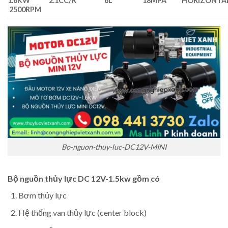
1.6KW
2.1CC/R
6L
18MPA
HORIZONTA
2500RPM
Bo-nguon-thuy-luc-DC12V-MINI
Bộ nguồn thủy lực DC 12V-1.5kw gồm có
Bơm thủy lực
Hệ thống van thủy lực (center block)