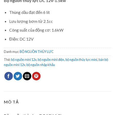
Bộ nguồn thủy lực DC 12V-1.5kw
Thùng dầu đạt đến 6 lít
Lưu lượng bơm từ 2.1cc
Công suất của động cơ: 1.6kW
Điện: DC 12V
Danh mục:
BỘ NGUỒN THỦY LỰC
Thẻ:
bộ nguồn mini 12v
,
bộ nguồn mini điện
,
bộ nguồn thủy lực mini
,
bán bộ
nguồn mini 12v
,
bộ nguồn nhập khẩu
MÔ TẢ