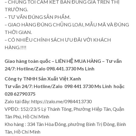
– CHÚNG TÔI CAM KẾT BÁN ĐÚNG GIÁ TRÊN THỊ
TRƯỜNG.
– TƯ VẤN ĐÚNG SẢN PHẨM.
– GIAO HÀNG ĐÚNG CHỦNG LOẠI, MẪU MÃ VÀ ĐÚNG
THỜI GIAN.
– CÓ NHIỀU CHÍNH SÁCH ƯU ĐÃI VỚI KHÁCH
HÀNG.!!!!
Giao hàng toàn quốc – LIÊN HỆ MUA HÀNG – Tư vấn
24/7: Hotline/Zalo 098.441.3730 Ms Linh
Công ty TNHH Sản Xuất Việt Xanh
Tư vấn 24/7: Hotline/Zalo 098 441 3730 Ms Linh hoặc
028 62790375
Zalo tại đây: https://zalo.me/0984413730
VPĐD: 152/23/5 Lý Thánh Tông, Phường Hiệp Tân, Quận
Tân Phú, Hồ Chí Minh
Kho hàng : 334 Tân Hòa Đông, phường Bình Trị Đông, Bình
Tân, Hồ Chí Minh