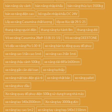
bàn nâng cây cảnh
bàn nâng nhập khẩu
bàn nâng thủy lực 3500kg
bán xe nâng điện cao
bộ nguồn nhập khẩu DC 24V
Lốp xe nâng Casumina chất lượng
lốp xe Xúc lật 29.5-25
thang nâng người điện
thang nâng tự hành 8m
thang nâng đôi
Vỏ xe nâng Casumina 28x9-15 (8.15-15)
Vỏ xe nâng DEESTONE
Vỏ đặc xe nâng Pio 5.00-8
xe nâng bán tự động quay đổ phuy
xe nâng cao 1 tấn cao 1m6
xe nâng cao 2 tấn 1m6
xe nâng chậu cảnh 500kg
xe nâng dài 685x1600mm
xe nâng gắn cân đài loan
xe nâng hạ thấp
xe nâng mặt bàn điện giá rẻ
xe nâng nhật bản
xe nâng pallet
xe nâng phuy dầu
Xe nâng quay đổ phuy điện 500kg sử dụng trong nhà máy
xe nâng tay 540x2000mm
Xe nâng tay 3000kg đức
xe nâng tay cao 1m2
xe nâng tay càng hẹp 540x1150mm