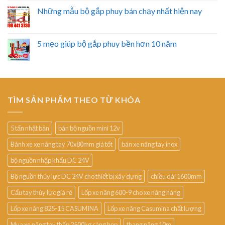
Những mẫu bộ gắp phuy bán chạy nhất hiện nay
5 mẹo giúp bộ gắp phuy bền hơn 10 năm
TÌM SẢN PHẨM THEO TỪ KHÓA
5 tấn nhật bản
bán bộ nguồn mini 12v
Bánh xe xe nâng tay 70x80mm giá tốt
bán xe nâng tay inox
bộ nguồn nhập khẩu DC 24V
Bộ nguồn thủy lực DC 24V cho thiết bị xây dựng
chiều dài 1600mm
Cẩu tay thủy lực giá rẻ
Lốp xe nâng 600-9 cho xe nâng hàng
Lốp xe nâng 825-15 CASUMINA
Lốp xe nâng Casumina chất lượng
Mua xe nâng tay thấp 2500kg càng hẹp
thang nâng 10m