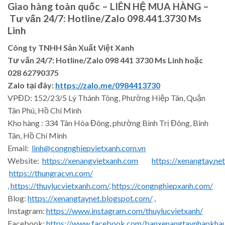
Giao hàng toàn quốc – LIÊN HỆ MUA HÀNG –
Tư vấn 24/7: Hotline/Zalo 098.441.3730 Ms
Linh
Công ty TNHH Sản Xuất Việt Xanh
Tư vấn 24/7: Hotline
/Zalo
098 441 3730
Ms Linh
hoặc
028 62790375
Zalo tại đây:
https://zalo.me/0984413730
VPĐD: 152/23/5 Lý Thánh Tông, Phường Hiệp Tân, Quận
Tân Phú, Hồ Chí Minh
Kho hàng : 334 Tân Hòa Đông, phường Bình Trị Đông, Bình
Tân, Hồ Chí Minh
Email:
linh@congnghiepvietxanh.com.vn
Website:
https://xenangvietxanh.com
https://xenangtay.net
https://thungracvn.com/
,
https://thuylucvietxanh.com/
,
https://congnghiepxanh.com/
Blog:
https://xenangtaynet.blogspot.com/
,
Instagram:
https://www.instagram.com/thuylucvietxanh/
Facebook:
https://www.facebook.com/banxenangtaynhapkha