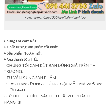
xe-nang-mat-ban-1000kg-Niulili-nhap-khau
Chúng tôi cam kết:
+ Chất lượng sản phẩm tốt nhất.
+ Sản phẩm 100% mới.
+ Giá thành tốt nhất.
– CHÚNG TÔI CAM KẾT BÁN ĐÚNG GIÁ TRÊN THỊ
TRƯỜNG.
– TƯ VẤN ĐÚNG SẢN PHẨM.
– GIAO HÀNG ĐÚNG CHỦNG LOẠI, MẪU MÃ VÀ ĐÚNG
THỜI GIAN.
– CÓ NHIỀU CHÍNH SÁCH ƯU ĐÃI VỚI KHÁCH
HÀNG.!!!!