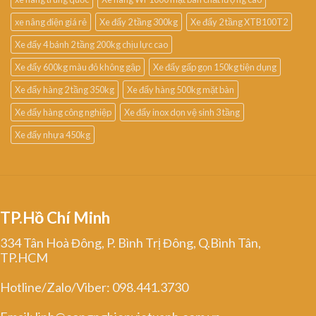
xe nâng điện giá rẻ
Xe đẩy 2 tầng 300kg
Xe đẩy 2 tầng XTB100T2
Xe đẩy 4 bánh 2 tầng 200kg chịu lực cao
Xe đẩy 600kg màu đỏ không gập
Xe đẩy gấp gọn 150kg tiện dụng
Xe đẩy hàng 2 tầng 350kg
Xe đẩy hàng 500kg mặt bàn
Xe đẩy hàng công nghiệp
Xe đẩy inox dọn vệ sinh 3 tầng
Xe đẩy nhựa 450kg
TP.Hồ Chí Minh
334 Tân Hoà Đông, P. Bình Trị Đông, Q.Bình Tân,
TP.HCM
Hotline/Zalo/Viber: 098.441.3730