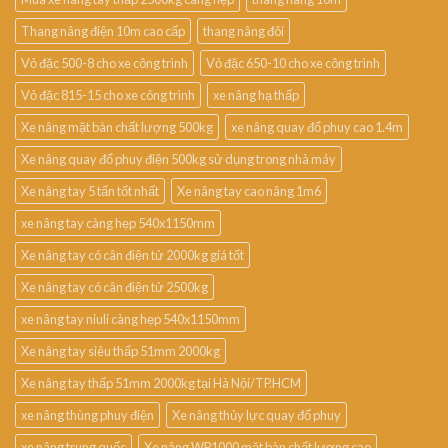
Thang nâng điện 10m cao cấp
thang nâng đôi
Vỏ đặc 500-8 cho xe công trình
Vỏ đặc 650-10 cho xe công trình
Vỏ đặc 815-15 cho xe công trình
xe nâng hạ thấp
Xe nâng mặt bàn chất lượng 500kg
xe nâng quay đổ phuy cao 1.4m
Xe nâng quay đổ phuy điện 500kg sử dụng trong nhà máy
Xe nâng tay 5 tấn tốt nhất
Xe nâng tay cao nâng 1m6
xe nâng tay càng hẹp 540x1150mm
Xe nâng tay có cân điện tử 2000kg giá tốt
Xe nâng tay có cân điện tử 2500kg
xe nâng tay niuli càng hẹp 540x1150mm
Xe nâng tay siêu thấp 51mm 2000kg
Xe nâng tay thấp 51mm 2000kg tại Hà Nội/TP.HCM
xe nâng thùng phuy điện
Xe nâng thủy lực quay đổ phuy
xe nâng trung quốc
Xe nâng WP1000 mặt bàn chất lượng cao