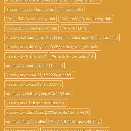
Thang nâng điện 10m cao cấp
thang nâng đôi
Vỏ đặc 500-8 cho xe công trình
Vỏ đặc 650-10 cho xe công trình
Vỏ đặc 815-15 cho xe công trình
xe nâng hạ thấp
Xe nâng mặt bàn chất lượng 500kg
xe nâng quay đổ phuy cao 1.4m
Xe nâng quay đổ phuy điện 500kg sử dụng trong nhà máy
Xe nâng tay 5 tấn tốt nhất
Xe nâng tay cao nâng 1m6
xe nâng tay càng hẹp 540x1150mm
Xe nâng tay có cân điện tử 2000kg giá tốt
Xe nâng tay có cân điện tử 2500kg
xe nâng tay niuli càng hẹp 540x1150mm
Xe nâng tay siêu thấp 51mm 2000kg
Xe nâng tay thấp 51mm 2000kg tại Hà Nội/TP.HCM
xe nâng thùng phuy điện
Xe nâng thủy lực quay đổ phuy
xe nâng trung quốc
Xe nâng WP1000 mặt bàn chất lượng cao