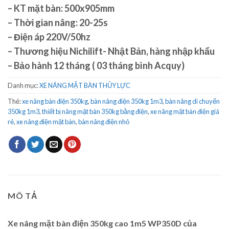
– KT mặt bàn: 500x905mm
– Thời gian nâng: 20-25s
– Điện áp 220V/50hz
– Thương hiệu Nichilift- Nhật Bản, hàng nhập khẩu
– Bảo hành 12 tháng ( 03 tháng bình Acquy)
Danh mục:
XE NÂNG MẶT BÀN THỦY LỰC
Thẻ:
xe nâng bàn điện 350kg
,
bàn nâng điện 350kg 1m3
,
bàn nâng di chuyển
350kg 1m3
,
thiết bị nâng mặt bàn 350kg bằng điện
,
xe nâng mặt bàn điện giá
rẻ
,
xe nâng điện mặt bàn
,
bàn nâng điện nhỏ
MÔ TẢ
Xe nâng mặt bàn điện 350kg cao 1m5 WP350D của