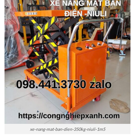
xe-nang-mat-ban-dien-350kg-niuli-1m5