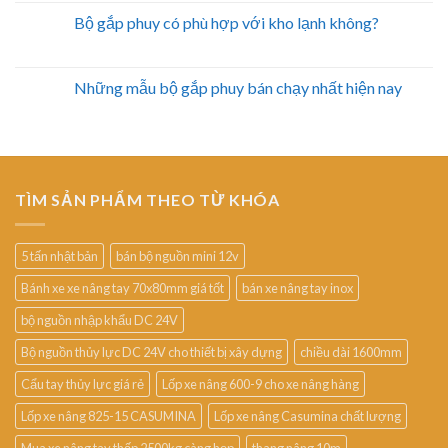
Bộ gắp phuy có phù hợp với kho lạnh không?
Những mẫu bộ gắp phuy bán chạy nhất hiện nay
TÌM SẢN PHẨM THEO TỪ KHÓA
5 tấn nhật bản
bán bộ nguồn mini 12v
Bánh xe xe nâng tay 70x80mm giá tốt
bán xe nâng tay inox
bộ nguồn nhập khẩu DC 24V
Bộ nguồn thủy lực DC 24V cho thiết bị xây dựng
chiều dài 1600mm
Cẩu tay thủy lực giá rẻ
Lốp xe nâng 600-9 cho xe nâng hàng
Lốp xe nâng 825-15 CASUMINA
Lốp xe nâng Casumina chất lượng
Mua xe nâng tay thấp 2500kg càng hẹp
thang nâng 10m