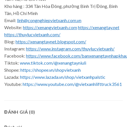
Kho hàng : 334 Tân Hòa Đông, phường Bình Trị Đông, Bình
Tân, Hồ Chí Minh
Email:
linh@congnghiepvietxanh.com.vn
Website:
https://xenangvietxanh.com
https://xenangtay.net
https://thuylucvietxanh.com/
Blog:
https://xenangtaynet.blogspot.com/
Instagram:
https://www.instagram.com/thuylucvietxanh/
Facebook:
https://www.facebook.com/banxenangtaynhapkha
Tiktok:
www.tiktok.com/@xenangtayniuli
Shopee:
https://shopee.vn/shopvietxanh
Lazada:
https://www.lazada.vn/shop/vietxanhpalstic
Youtube:
https://www.youtube.com/@vietxanhlifttruck3561
ĐÁNH GIÁ (0)