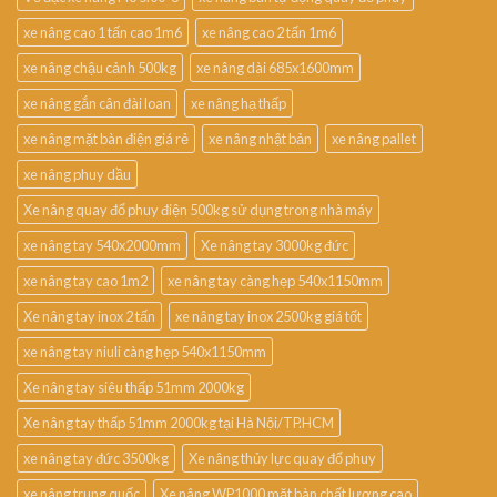
xe nâng cao 1 tấn cao 1m6
xe nâng cao 2 tấn 1m6
xe nâng chậu cảnh 500kg
xe nâng dài 685x1600mm
xe nâng gắn cân đài loan
xe nâng hạ thấp
xe nâng mặt bàn điện giá rẻ
xe nâng nhật bản
xe nâng pallet
xe nâng phuy dầu
Xe nâng quay đổ phuy điện 500kg sử dụng trong nhà máy
xe nâng tay 540x2000mm
Xe nâng tay 3000kg đức
xe nâng tay cao 1m2
xe nâng tay càng hẹp 540x1150mm
Xe nâng tay inox 2 tấn
xe nâng tay inox 2500kg giá tốt
xe nâng tay niuli càng hẹp 540x1150mm
Xe nâng tay siêu thấp 51mm 2000kg
Xe nâng tay thấp 51mm 2000kg tại Hà Nội/TP.HCM
xe nâng tay đức 3500kg
Xe nâng thủy lực quay đổ phuy
xe nâng trung quốc
Xe nâng WP1000 mặt bàn chất lượng cao