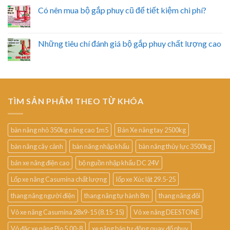
Có nên mua bộ gắp phuy cũ để tiết kiệm chi phí?
Những tiêu chí đánh giá bộ gắp phuy chất lượng cao
TÌM SẢN PHẨM THEO TỪ KHÓA
bàn nâng nhỏ 350kg nâng cao 1m5
Bán Xe nâng tay 2500kg
bàn nâng cây cảnh
bàn nâng nhập khẩu
bàn nâng thủy lực 3500kg
bán xe nâng điện cao
bộ nguồn nhập khẩu DC 24V
Lốp xe nâng Casumina chất lượng
lốp xe Xúc lật 29.5-25
thang nâng người điện
thang nâng tự hành 8m
thang nâng đôi
Vỏ xe nâng Casumina 28x9-15 (8.15-15)
Vỏ xe nâng DEESTONE
Vỏ đặc xe nâng Pio 5.00-8
xe nâng bán tự động quay đổ phuy