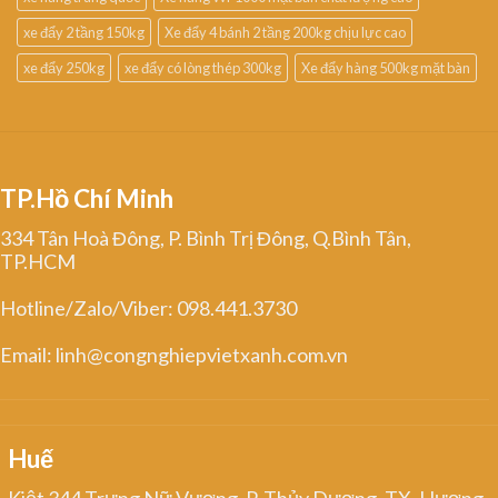
xe đẩy 2 tầng 150kg
Xe đẩy 4 bánh 2 tầng 200kg chịu lực cao
xe đẩy 250kg
xe đẩy có lòng thép 300kg
Xe đẩy hàng 500kg mặt bàn
TP.Hồ Chí Minh
334 Tân Hoà Đông, P. Bình Trị Đông, Q.Bình Tân,
TP.HCM
Hotline/Zalo/Viber: 098.441.3730
Email: linh@congnghiepvietxanh.com.vn
Huế
Kiệt 344 Trưng Nữ Vương, P. Thủy Dương, TX. Hương