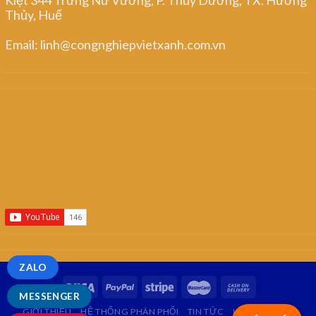
Thủy, Huế
Email: linh@congnghiepvietxanh.com.vn
ZALO
MESSENGER
GIỚI THIỆU
HỆ THỐNG PHÂN PHỐI
TIN TỨC
LIÊN HỆ
FAQ