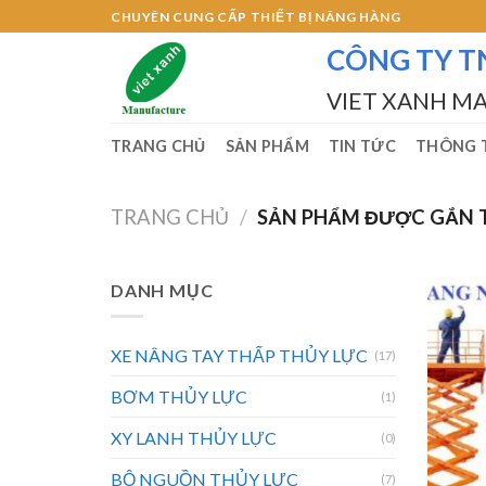
Skip
CHUYÊN CUNG CẤP THIẾT BỊ NÂNG HÀNG
to
CÔNG TY T
content
VIET XANH M
TRANG CHỦ
SẢN PHẨM
TIN TỨC
THÔNG T
TRANG CHỦ
/
SẢN PHẨM ĐƯỢC GẮN T
DANH MỤC
XE NÂNG TAY THẤP THỦY LỰC
(17)
BƠM THỦY LỰC
(1)
XY LANH THỦY LỰC
(0)
BỘ NGUỒN THỦY LỰC
(7)