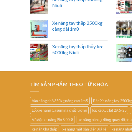
Niuli
Xe nâng tay thấp 2500kg
càng dài 1m8
Xe nâng tay thấp thủy lực
5000kg Niuli
TÌM SẢN PHẨM THEO TỪ KHÓA
bàn nâng nhỏ 350kg nâng cao 1m5
Bán Xe nâng tay 2500k
Lốp xe nâng Casumina chất lượng
lốp xe Xúc lật 29.5-25
Vỏ đặc xe nâng Pio 5.00-8
xe nâng bán tự động quay đổ ph
xe nâng hạ thấp
xe nâng mặt bàn điện giá rẻ
xe nâng nhậ