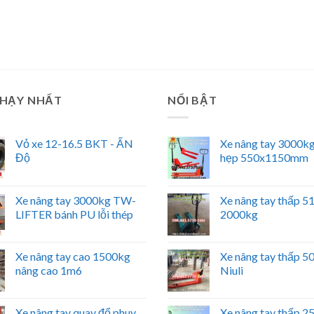
CHẠY NHẤT
NỔI BẬT
Vỏ xe 12-16.5 BKT - ẤN
Xe nâng tay 3000kg
Độ
hẹp 550x1150mm
Xe nâng tay 3000kg TW-
Xe nâng tay thấp 
LIFTER bánh PU lỗi thép
2000kg
Xe nâng tay cao 1500kg
Xe nâng tay thấp 
nâng cao 1m6
Niuli
Xe nâng tay quay đổ phuy
Xe nâng tay thấp 