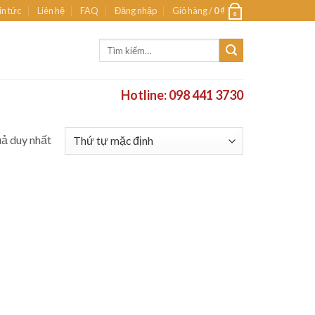
in tức
Liên hệ
FAQ
Đăng nhập
Giỏ hàng /
0
₫
0
Tìm
kiếm:
Hotline: 098 441 3730
uả duy nhất