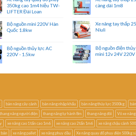
350kg cao 1m4 hiệu TW-
càng dài 1m8
LIFTER Đài Loan
Xe nâng tay thấp 
Bộ nguồn mini 220V Hàn
Niuli
Quốc 1.8kw
Bộ nguồn điện thủy
Bộ nguồn thủy lực AC
mini 12v 24V 220V
220V - 1.5kw
g
bàn nâng cây cảnh
bàn nâng nhập khẩu
bàn nâng thủy lực 3500kg
bán
thang nâng người điện
thang nâng tự hành 8m
thang nâng đôi
Vỏ xe nâng
uy
xe nâng cao 1 tấn cao 1m6
xe nâng cao 2 tấn 1m6
xe nâng chậu cảnh 50
t bản
xe nâng pallet
xe nâng phuy dầu
Xe nâng quay đổ phuy điện 500kg s