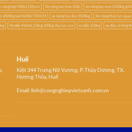
ay càng hẹp 540x1150mm
Xe nâng tay inox 2 tấn
xe nâng tay inox 2500kg giá t
m 2000kg tại Hà Nội/TP.HCM
xe nâng tay đức 3500kg
Xe nâng thủy lực quay
0kg
Xe đẩy 4 bánh 2 tầng 200kg chịu lực cao
xe đẩy 250kg
xe đẩy có lòng 
Huế
n,
Kiệt 344 Trưng Nữ Vương, P. Thủy Dương, TX.
Hương Thủy, Huế
Email: linh@congnghiepvietxanh.com.vn