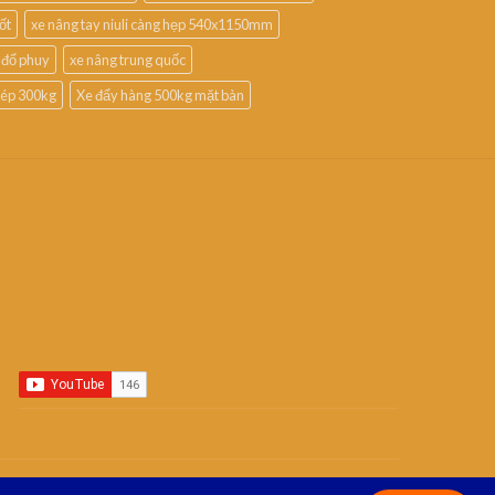
ốt
xe nâng tay niuli càng hẹp 540x1150mm
 đổ phuy
xe nâng trung quốc
thép 300kg
Xe đẩy hàng 500kg mặt bàn