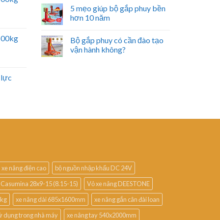
5 mẹo giúp bộ gắp phuy bền
hơn 10 năm
2500kg
Bộ gắp phuy có cần đào tạo
vận hành không?
 lực
 xe nâng điện cao
bộ nguồn nhập khẩu DC 24V
 Casumina 28x9-15 (8.15-15)
Vỏ xe nâng DEESTONE
0kg
xe nâng dài 685x1600mm
xe nâng gắn cân đài loan
ử dụng trong nhà máy
xe nâng tay 540x2000mm