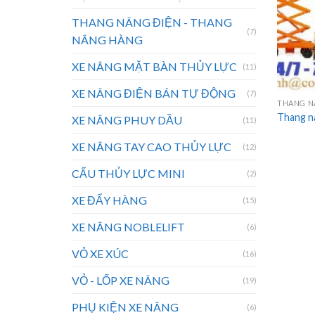
THANG NÂNG ĐIỆN - THANG
(7)
NÂNG HÀNG
XE NÂNG MẶT BÀN THỦY LỰC
(11)
XE NÂNG ĐIỆN BÁN TỰ ĐỘNG
(7)
THANG NÂ
Thang n
XE NÂNG PHUY DẦU
(11)
XE NÂNG TAY CAO THỦY LỰC
(12)
CẨU THỦY LỰC MINI
(2)
XE ĐẨY HÀNG
(15)
XE NÂNG NOBLELIFT
(6)
VỎ XE XÚC
(16)
VỎ - LỐP XE NÂNG
(19)
PHỤ KIỆN XE NÂNG
(6)