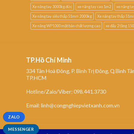
Xe nâng tay 3000kg đức
xe nâng tay cao 1m2
xe nâng t
Xe nâng tay siêu thấp 51mm 2000kg
Xe nâng tay thấp 51m
Xe nâng WP1000 mặt bàn chất lượng cao
xe đẩy 2 tầng 15
TP.Hồ Chí Minh
334 Tân Hoà Đông, P. Bình Trị Đông, Q.Bình Tâ
TP.HCM
Hotline/Zalo/Viber: 098.441.3730
Email: linh@congnghiepvietxanh.com.vn
ZALO
MESSENGER