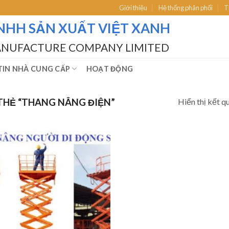
Giới thiệu
Hệ thống phân phối
T
NHH SẢN XUẤT VIỆT XANH
ANUFACTURE COMPANY LIMITED
IN NHÀ CUNG CẤP
HOẠT ĐỘNG
Hiển thị kết q
HẺ “THANG NÂNG ĐIỆN”