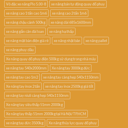
Vỏ đặc xe nâng Pio 5.00-8
xe nâng bán tự động quay đổ phuy
xe nâng cao 1 tấn cao 1m6
xe nâng cao 2 tấn 1m6
xe nâng chậu cảnh 500kg
xe nâng dài 685x1600mm
xe nâng gắn cân đài loan
xe nâng hạ thấp
xe nâng mặt bàn điện giá rẻ
xe nâng nhật bản
xe nâng pallet
xe nâng phuy dầu
Xe nâng quay đổ phuy điện 500kg sử dụng trong nhà máy
xe nâng tay 540x2000mm
Xe nâng tay 3000kg đức
xe nâng tay cao 1m2
xe nâng tay càng hẹp 540x1150mm
Xe nâng tay inox 2 tấn
xe nâng tay inox 2500kg giá tốt
xe nâng tay niuli càng hẹp 540x1150mm
Xe nâng tay siêu thấp 51mm 2000kg
Xe nâng tay thấp 51mm 2000kg tại Hà Nội/TP.HCM
xe nâng tay đức 3500kg
Xe nâng thủy lực quay đổ phuy