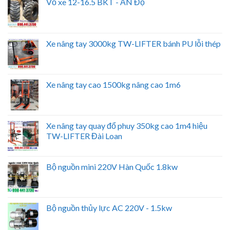
Vỏ xe 12-16.5 BKT - ẤN Độ
Xe nâng tay 3000kg TW-LIFTER bánh PU lỗi thép
Xe nâng tay cao 1500kg nâng cao 1m6
Xe nâng tay quay đổ phuy 350kg cao 1m4 hiệu
TW-LIFTER Đài Loan
Bộ nguồn mini 220V Hàn Quốc 1.8kw
Bộ nguồn thủy lực AC 220V - 1.5kw