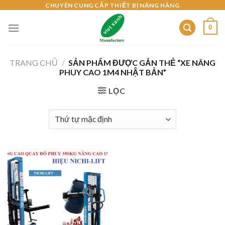
Skip
CHUYÊN CUNG CẤP THIẾT BỊ NÂNG HÀNG
to
0
content
TRANG CHỦ
/
SẢN PHẨM ĐƯỢC GẮN THẺ “XE NÂNG
PHUY CAO 1M4 NHẬT BẢN”
LỌC