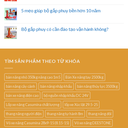
5 mẹo giúp bộ gắp phuy bền hơn 10 năm
Bộ gắp phuy có cần đào tạo vận hành không?
TÌM SẢN PHẨM THEO TỪ KHÓA
bàn nâng nhỏ 350kg nâng cao 1m5
Bán Xe nâng tay 2500kg
bàn nâng cây cảnh
bàn nâng nhập khẩu
bàn nâng thủy lực 3500kg
bán xe nâng điện cao
bộ nguồn nhập khẩu DC 24V
Lốp xe nâng Casumina chất lượng
lốp xe Xúc lật 29.5-25
thang nâng người điện
thang nâng tự hành 8m
thang nâng đôi
Vỏ xe nâng Casumina 28x9-15 (8.15-15)
Vỏ xe nâng DEESTONE