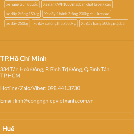
xe nâng trung quốc
Xe nâng WP1000 mặt bàn chất lượng cao
xe đẩy 2 tầng 150kg
Xe đẩy 4 bánh 2 tầng 200kg chịu lực cao
xe đẩy 250kg
xe đẩy có lòng thép 300kg
Xe đẩy hàng 500kg mặt bàn
TP.Hồ Chí Minh
334 Tân Hoà Đông, P. Bình Trị Đông, Q.Bình Tân,
TP.HCM
Hotline/Zalo/Viber: 098.441.3730
Email: linh@congnghiepvietxanh.com.vn
Huế