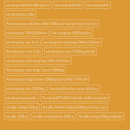
xe nâng mặt bàn điện giá rẻ
xe nâng nhật bản
xe nâng pallet
xe nâng phuy dầu
Xe nâng quay đổ phuy điện 500kg sử dụng trong nhà máy
xe nâng tay 540x2000mm
Xe nâng tay 3000kg đức
xe nâng tay cao 1m2
xe nâng tay càng hẹp 540x1150mm
Xe nâng tay inox 2 tấn
xe nâng tay inox 2500kg giá tốt
xe nâng tay niuli càng hẹp 540x1150mm
Xe nâng tay siêu thấp 51mm 2000kg
Xe nâng tay thấp 51mm 2000kg tại Hà Nội/TP.HCM
xe nâng tay đức 3500kg
Xe nâng thủy lực quay đổ phuy
xe nâng trung quốc
Xe nâng WP1000 mặt bàn chất lượng cao
xe đẩy 2 tầng 150kg
Xe đẩy 4 bánh 2 tầng 200kg chịu lực cao
xe đẩy 250kg
xe đẩy có lòng thép 300kg
Xe đẩy hàng 500kg mặt bàn