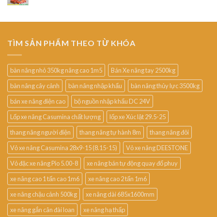
TÌM SẢN PHẨM THEO TỪ KHÓA
bàn nâng nhỏ 350kg nâng cao 1m5
Bán Xe nâng tay 2500kg
bàn nâng cây cảnh
bàn nâng nhập khẩu
bàn nâng thủy lực 3500kg
bán xe nâng điện cao
bộ nguồn nhập khẩu DC 24V
Lốp xe nâng Casumina chất lượng
lốp xe Xúc lật 29.5-25
thang nâng người điện
thang nâng tự hành 8m
thang nâng đôi
Vỏ xe nâng Casumina 28x9-15 (8.15-15)
Vỏ xe nâng DEESTONE
Vỏ đặc xe nâng Pio 5.00-8
xe nâng bán tự động quay đổ phuy
xe nâng cao 1 tấn cao 1m6
xe nâng cao 2 tấn 1m6
xe nâng chậu cảnh 500kg
xe nâng dài 685x1600mm
xe nâng gắn cân đài loan
xe nâng hạ thấp