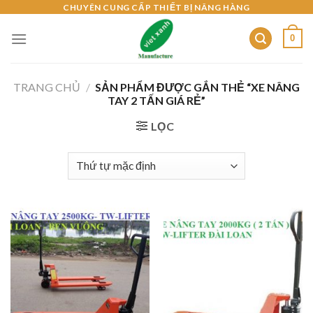
Skip
CHUYÊN CUNG CẤP THIẾT BỊ NÂNG HÀNG
to
0
content
TRANG CHỦ
/
SẢN PHẨM ĐƯỢC GẮN THẺ “XE NÂNG
TAY 2 TẤN GIÁ RẺ”
LỌC