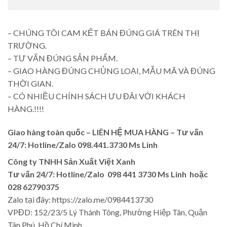
– CHÚNG TÔI CAM KẾT BÁN ĐÚNG GIÁ TRÊN THỊ
TRƯỜNG.
– TƯ VẤN ĐÚNG SẢN PHẨM.
– GIAO HÀNG ĐÚNG CHỦNG LOẠI, MẪU MÃ VÀ ĐÚNG
THỜI GIAN.
– CÓ NHIỀU CHÍNH SÁCH ƯU ĐÃI VỚI KHÁCH
HÀNG.!!!!
Giao hàng toàn quốc – LIÊN HỆ MUA HÀNG – Tư vấn
24/7: Hotline/Zalo 098.441.3730 Ms Linh
Công ty TNHH Sản Xuất Việt Xanh
Tư vấn 24/7: Hotline/Zalo 098 441 3730 Ms Linh hoặc
028 62790375
Zalo tại đây: https://zalo.me/0984413730
VPĐD: 152/23/5 Lý Thánh Tông, Phường Hiệp Tân, Quận
Tân Phú, Hồ Chí Minh