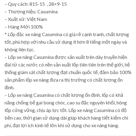
– Quy cách: 815-15 , 28×9-15
– Thương hiệu: Casumina
– Xuất xứ: Việt Nam
– Hàng Mới 100%
* Lốp đặc xe nâng Casumina có giá rẻ cạnh tranh, chất lượng
tốt, phù hợp với nhu cầu sử dụng ít hơn 8 tiếng một ngày và
không liên tục.
– Lốp xe nâng Casumina được sản xuất trên dây truyền hiện
đại từ các nước có nền sản xuất lốp tiên tiên trên thế giới, hệ
thống giám sát chất lượng đạt chuẩn quốc tế, đảm bảo 100%
sản phẩm lốp xe nâng đưa ra thị trường có chất lượng ổn
định.
– Lốp xe nâng Casumina có chất lượng ổn định, lốp có khả
năng chống bể gai bong chóc, cao su đặc nguyên khối, hông
lốp cứng vững, chịu áp lực tốt. Lốp xe nâng Casumina có độ
bền cao, thời gian sử dụng dài giúp khách hàng tiết kiệm chi
phí, đạt lợi ích kinh tế lớn khi sử dụng cho xe nâng hàng.