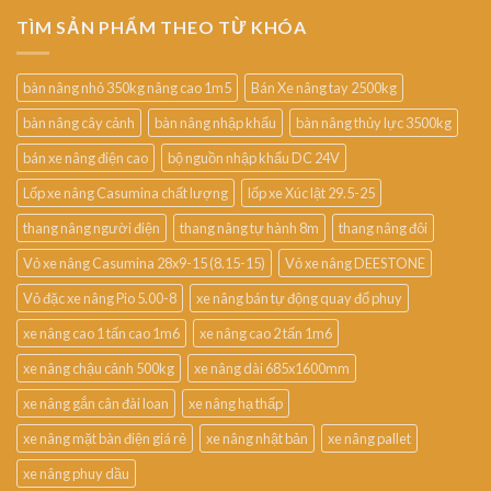
TÌM SẢN PHẨM THEO TỪ KHÓA
bàn nâng nhỏ 350kg nâng cao 1m5
Bán Xe nâng tay 2500kg
bàn nâng cây cảnh
bàn nâng nhập khẩu
bàn nâng thủy lực 3500kg
bán xe nâng điện cao
bộ nguồn nhập khẩu DC 24V
Lốp xe nâng Casumina chất lượng
lốp xe Xúc lật 29.5-25
thang nâng người điện
thang nâng tự hành 8m
thang nâng đôi
Vỏ xe nâng Casumina 28x9-15 (8.15-15)
Vỏ xe nâng DEESTONE
Vỏ đặc xe nâng Pio 5.00-8
xe nâng bán tự động quay đổ phuy
xe nâng cao 1 tấn cao 1m6
xe nâng cao 2 tấn 1m6
xe nâng chậu cảnh 500kg
xe nâng dài 685x1600mm
xe nâng gắn cân đài loan
xe nâng hạ thấp
xe nâng mặt bàn điện giá rẻ
xe nâng nhật bản
xe nâng pallet
xe nâng phuy dầu