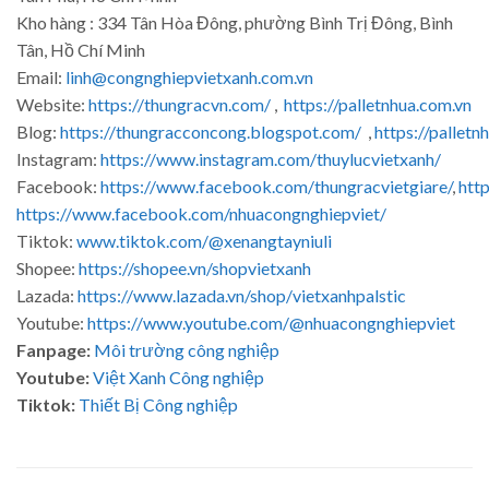
Kho hàng : 334 Tân Hòa Đông, phường Bình Trị Đông, Bình
Tân, Hồ Chí Minh
Email:
linh@congnghiepvietxanh.com.vn
Website:
https://thungracvn.com/
,
https://palletnhua.com.vn
Blog:
https://thungracconcong.blogspot.com/
,
https://palletn
Instagram:
https://www.instagram.com/thuylucvietxanh/
Facebook:
https://www.facebook.com/thungracvietgiare/
,
htt
https://www.facebook.com/nhuacongnghiepviet/
Tiktok:
www.tiktok.com/@xenangtayniuli
Shopee:
https://shopee.vn/shopvietxanh
Lazada:
https://www.lazada.vn/shop/vietxanhpalstic
Youtube:
https://www.youtube.com/@nhuacongnghiepviet
Fanpage:
Môi trường công nghiệp
Youtube:
Việt Xanh Công nghiệp
Tiktok:
Thiết Bị Công nghiệp