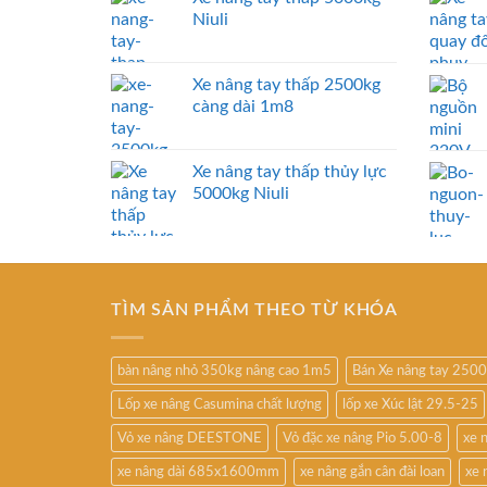
Niuli
Xe nâng tay thấp 2500kg
càng dài 1m8
Xe nâng tay thấp thủy lực
5000kg Niuli
TÌM SẢN PHẨM THEO TỪ KHÓA
bàn nâng nhỏ 350kg nâng cao 1m5
Bán Xe nâng tay 250
Lốp xe nâng Casumina chất lượng
lốp xe Xúc lật 29.5-25
Vỏ xe nâng DEESTONE
Vỏ đặc xe nâng Pio 5.00-8
xe 
xe nâng dài 685x1600mm
xe nâng gắn cân đài loan
xe 