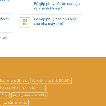
Bộ gắp phuy có cần đào tạo
vận hành không?
2500kg
Bộ kẹp phuy nào phù hợp
04
cho nhà máy sơn?
Th8
 lực
bán xe nâng điện cao
bộ nguồn nhập khẩu DC 24V
nâng Casumina 28x9-15 (8.15-15)
ấn 1m6
xe nâng chậu cảnh 500kg
xe nâng phuy dầu