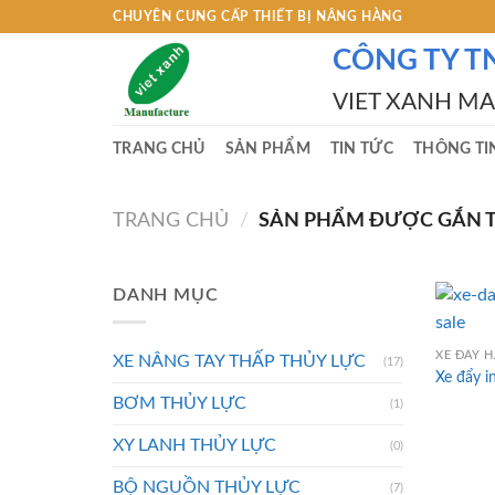
Skip
CHUYÊN CUNG CẤP THIẾT BỊ NÂNG HÀNG
to
CÔNG TY T
content
VIET XANH M
TRANG CHỦ
SẢN PHẨM
TIN TỨC
THÔNG TI
TRANG CHỦ
/
SẢN PHẨM ĐƯỢC GẮN TH
DANH MỤC
XE ĐẨY 
XE NÂNG TAY THẤP THỦY LỰC
(17)
Xe đẩy i
BƠM THỦY LỰC
(1)
XY LANH THỦY LỰC
(0)
BỘ NGUỒN THỦY LỰC
(7)