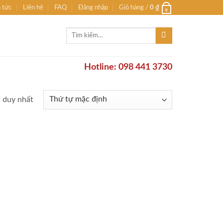
n tức
Liên hệ
FAQ
Đăng nhập
Giỏ hàng /
0
₫
0
Tìm
kiếm:
Hotline: 098 441 3730
ả duy nhất