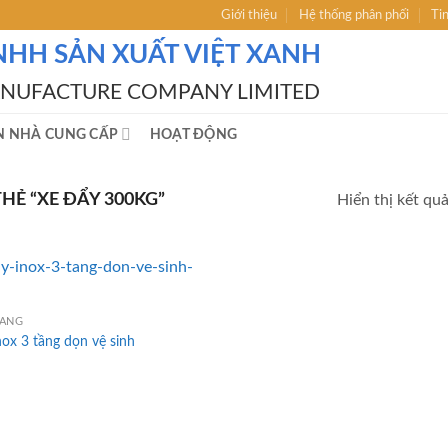
Giới thiệu
Hệ thống phân phối
Ti
NHH SẢN XUẤT VIỆT XANH
ANUFACTURE COMPANY LIMITED
N NHÀ CUNG CẤP
HOẠT ĐỘNG
Ẻ “XE ĐẨY 300KG”
Hiển thị kết qu
HÀNG
nox 3 tầng dọn vệ sinh