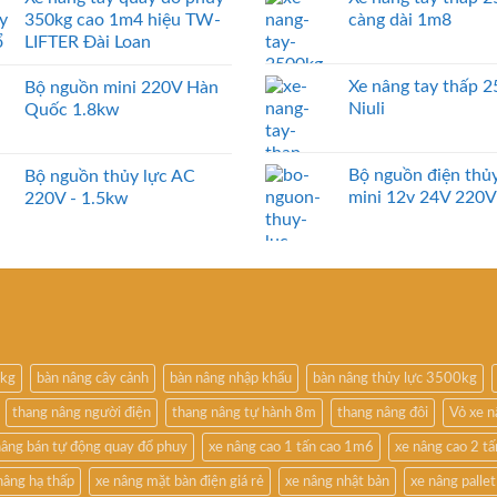
350kg cao 1m4 hiệu TW-
càng dài 1m8
LIFTER Đài Loan
Xe nâng tay thấp 
Bộ nguồn mini 220V Hàn
Niuli
Quốc 1.8kw
Bộ nguồn điện thủy
Bộ nguồn thủy lực AC
mini 12v 24V 220V
220V - 1.5kw
0kg
bàn nâng cây cảnh
bàn nâng nhập khẩu
bàn nâng thủy lực 3500kg
thang nâng người điện
thang nâng tự hành 8m
thang nâng đôi
Vỏ xe 
nâng bán tự động quay đổ phuy
xe nâng cao 1 tấn cao 1m6
xe nâng cao 2 t
nâng hạ thấp
xe nâng mặt bàn điện giá rẻ
xe nâng nhật bản
xe nâng pallet