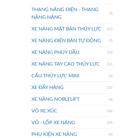
THANG NÂNG ĐIỆN - THANG
(7)
NÂNG HÀNG
XE NÂNG MẶT BÀN THỦY LỰC
(11)
XE NÂNG ĐIỆN BÁN TỰ ĐỘNG
(7)
XE NÂNG PHUY DẦU
(11)
XE NÂNG TAY CAO THỦY LỰC
(12)
CẨU THỦY LỰC MINI
(2)
XE ĐẨY HÀNG
(15)
XE NÂNG NOBLELIFT
(6)
VỎ XE XÚC
(16)
VỎ - LỐP XE NÂNG
(19)
PHỤ KIỆN XE NÂNG
(6)