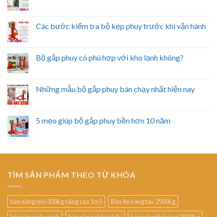
Các bước kiểm tra bộ kẹp phuy trước khi vận hành
Bộ gắp phuy có phù hợp với kho lạnh không?
Những mẫu bộ gắp phuy bán chạy nhất hiện nay
5 mẹo giúp bộ gắp phuy bền hơn 10 năm
TÌM SẢN PHẨM THEO TỪ KHÓA
bàn nâng nhỏ 350kg nâng cao 1m5
Bán Xe nâng tay 2500kg