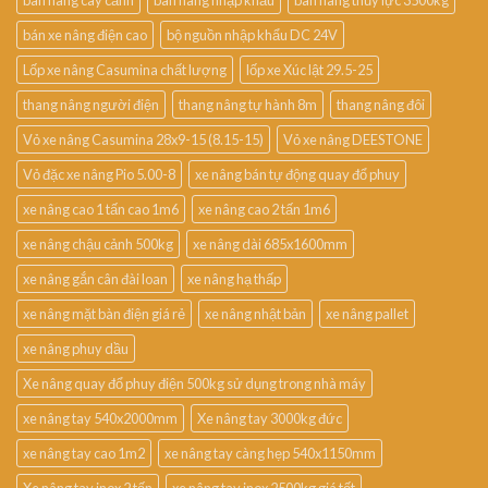
bàn nâng cây cảnh
bàn nâng nhập khẩu
bàn nâng thủy lực 3500kg
bán xe nâng điện cao
bộ nguồn nhập khẩu DC 24V
Lốp xe nâng Casumina chất lượng
lốp xe Xúc lật 29.5-25
thang nâng người điện
thang nâng tự hành 8m
thang nâng đôi
Vỏ xe nâng Casumina 28x9-15 (8.15-15)
Vỏ xe nâng DEESTONE
Vỏ đặc xe nâng Pio 5.00-8
xe nâng bán tự động quay đổ phuy
xe nâng cao 1 tấn cao 1m6
xe nâng cao 2 tấn 1m6
xe nâng chậu cảnh 500kg
xe nâng dài 685x1600mm
xe nâng gắn cân đài loan
xe nâng hạ thấp
xe nâng mặt bàn điện giá rẻ
xe nâng nhật bản
xe nâng pallet
xe nâng phuy dầu
Xe nâng quay đổ phuy điện 500kg sử dụng trong nhà máy
xe nâng tay 540x2000mm
Xe nâng tay 3000kg đức
xe nâng tay cao 1m2
xe nâng tay càng hẹp 540x1150mm