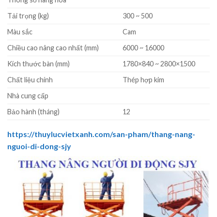
Tải trọng (kg)
300 ~ 500
Màu sắc
Cam
Chiều cao nâng cao nhất (mm)
6000 ~ 16000
Kích thước bàn (mm)
1780×840 ~ 2800×1500
Chất liệu chính
Thép hợp kim
Nhà cung cấp
Bảo hành (tháng)
12
https://thuylucvietxanh.com/san-pham/thang-nang-
nguoi-di-dong-sjy