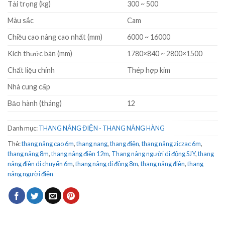
Tải trọng (kg)
300 ~ 500
Màu sắc
Cam
Chiều cao nâng cao nhất (mm)
6000 ~ 16000
Kích thước bàn (mm)
1780×840 ~ 2800×1500
Chất liệu chính
Thép hợp kim
Nhà cung cấp
Bảo hành (tháng)
12
Danh mục:
THANG NÂNG ĐIỆN - THANG NÂNG HÀNG
Thẻ:
thang nâng cao 6m
,
thang nang
,
thang điện
,
thang nâng ziczac 6m
,
thang nâng 8m
,
thang nâng điện 12m
,
Thang nâng người di động SJY
,
thang
nâng điện di chuyển 6m
,
thang nâng di động 8m
,
thang nâng điện
,
thang
nâng người điện