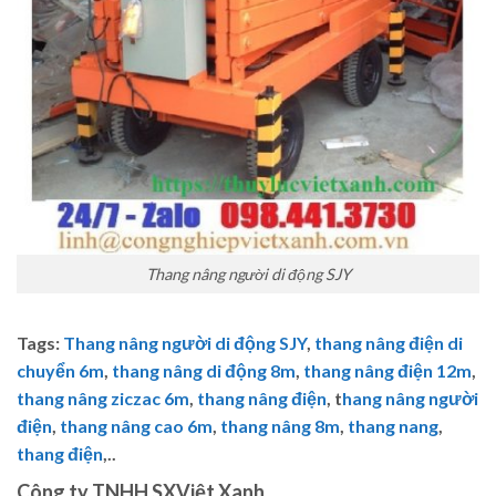
Thang nâng người di động SJY
Tags
:
Thang nâng người di động SJY
,
thang nâng điện di
chuyển 6m
,
thang nâng di động 8m
,
thang nâng điện 12m
,
thang nâng ziczac 6m
,
thang nâng điện
, t
hang nâng người
điện
,
thang nâng cao 6m
,
thang nâng 8m
,
thang nang
,
thang điện
,..
Công ty TNHH SXViệt Xanh