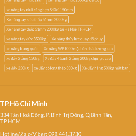
Xe nâng tay inox 2 tấn
xe nâng tay inox 2500kg giá tốt
xe nâng tay niuli càng hẹp 540x1150mm
Xe nâng tay siêu thấp 51mm 2000kg
Xe nâng tay thấp 51mm 2000kg tại Hà Nội/TP.HCM
xe nâng tay đức 3500kg
Xe nâng thủy lực quay đổ phuy
xe nâng trung quốc
Xe nâng WP1000 mặt bàn chất lượng cao
xe đẩy 2 tầng 150kg
Xe đẩy 4 bánh 2 tầng 200kg chịu lực cao
xe đẩy 250kg
xe đẩy có lòng thép 300kg
Xe đẩy hàng 500kg mặt bàn
TP.Hồ Chí Minh
334 Tân Hoà Đông, P. Bình Trị Đông, Q.Bình Tân,
TP.HCM
Hotline/Zalo/Viber: 098.441.3730