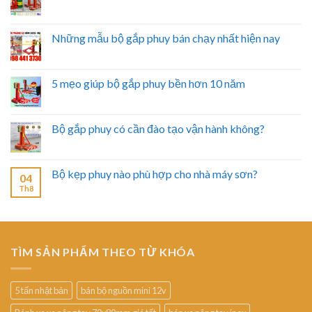
Những mẫu bộ gắp phuy bán chạy nhất hiện nay
5 mẹo giúp bộ gắp phuy bền hơn 10 năm
Bộ gắp phuy có cần đào tạo vận hành không?
Bộ kẹp phuy nào phù hợp cho nhà máy sơn?
04
Th8
TÌM SẢN PHẨM THEO TỪ KHÓA
5 tấn nhật bản
bán bộ nguồn mini 12v