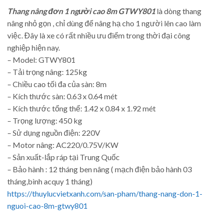
Thang nâng đơn 1 người cao 8m GTWY801
là dòng thang
nâng nhỏ gọn , chỉ dùng để nâng hạ cho 1 người lên cao làm
việc. Đây là xe có rất nhiều ưu điểm trong thời đại công
nghiệp hiện nay.
– Model: GTWY801
– Tải trọng nâng: 125kg
– Chiều cao tối đa của sàn: 8m
– Kích thước sàn: 0.63 x 0.64 mét
– Kích thước tổng thể: 1.42 x 0.84 x 1.92 mét
– Trọng lượng: 450 kg
– Sử dụng nguồn điện: 220V
– Motor nâng: AC220/0.75V/KW
– Sản xuất-lắp ráp tại Trung Quốc
– Bảo hành : 12 tháng ben nâng ( mạch điện bảo hành 03
tháng,bình acquy 1 tháng)
https://thuylucvietxanh.com/san-pham/thang-nang-don-1-
nguoi-cao-8m-gtwy801