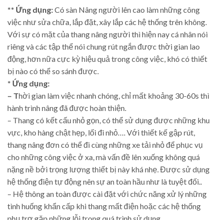
** Ứng dụng:
Có sàn Nâng người lên cao làm những công
việc như sửa chữa, lắp đặt, xây lắp các hệ thống trên không.
Với sự có mặt của thang nâng người thì hiện nay cá nhân nói
riêng và các tập thể nói chung rút ngắn được thời gian lao
động, hơn nữa cực kỳ hiệu quả trong công việc, khó có thiết
bị nào có thể so sánh được.
* Ứng dụng:
– T
hời gian làm việc nhanh chóng, chỉ mất khoảng 30-60s thì
hành trình nâng đã được hoàn thiện.
– Thang có kết cấu nhỏ gọn, có thể sử dụng được những khu
vực, kho hàng chật hẹp, lối đi nhỏ…. Với thiết kế gập rút,
thang nâng đơn có thể đi cùng những xe tải nhỏ để phục vụ
cho những công việc ở xa, mà vấn đề lên xuống không quá
nặng nề bởi trọng lượng thiết bị này khá nhẹ. Được sử dụng
hệ thống điện tự động nên sự an toàn hầu như là tuyệt đối..
– Hệ thông an toàn được cài đặt với chức năng xử lý những
tình huống khẩn cấp khi thang mất điện hoặc các hệ thống
phụ trợ gặp những lỗi trong quá trình sử dụng.