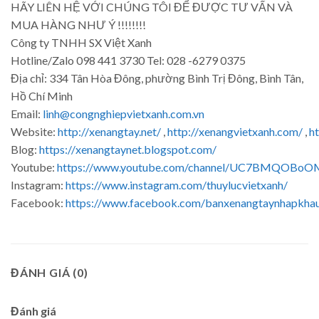
HÃY LIÊN HỆ VỚI CHÚNG TÔI ĐỂ ĐƯỢC TƯ VẤN VÀ
MUA HÀNG NHƯ Ý !!!!!!!!
Công ty TNHH SX Việt Xanh
Hotline/Zalo 098 441 3730 Tel: 028 -6279 0375
Địa chỉ: 334 Tân Hòa Đông, phường Bình Trị Đông, Bình Tân,
Hồ Chí Minh
Email:
linh@congnghiepvietxanh.com.vn
Website:
http://xenangtay.net/
,
http://xenangvietxanh.com/
,
h
Blog:
https://xenangtaynet.blogspot.com/
Youtube:
https://www.youtube.com/channel/UC7BMQOBoO
Instagram:
https://www.instagram.com/thuylucvietxanh/
Facebook:
https://www.facebook.com/banxenangtaynhapkha
ĐÁNH GIÁ (0)
Đánh giá