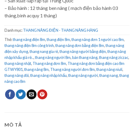
– Sản xuất-lắp ráp tại Trung Quốc
– Bảo hành : 12 tháng ben nâng ( mạch điện bảo hành 03
tháng,bình acquy 1 tháng)
Danh mục:
THANG NÂNG ĐIỆN - THANG NÂNG HÀNG
Thẻ:
thang nâng điện 8m
,
thang điện 8m
,
thang nâng đơn 1 người cao 8m
,
thang nâng điện 8m công trình
,
thang nâng đơn bằng điện 8m
,
thang nâng
điện xây dựng
,
thang nang gia rẻ
,
thang nâng người bằng điện
,
thang nâng
nhập khẩu giá rẻ..
,
thang nâng người 8m
,
bán thang nâng
,
thang nâng ziczac
,
thang nâng nhật
,
Thang nâng đơn 8m
,
Thang nâng đơn bằng điện cao 8m
GTWY801
,
thang nâng 8m
,
Thang nâng người đơn 8m
,
thang nâng niuli
,
thang nâng đôi
,
thang nâng nhập khẩu
,
thang nâng người
,
thang nang
,
thang
nâng cao 8m
MÔ TẢ