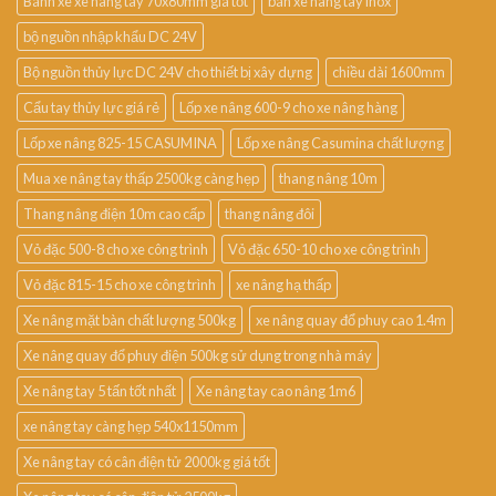
Bánh xe xe nâng tay 70x80mm giá tốt
bán xe nâng tay inox
bộ nguồn nhập khẩu DC 24V
Bộ nguồn thủy lực DC 24V cho thiết bị xây dựng
chiều dài 1600mm
Cẩu tay thủy lực giá rẻ
Lốp xe nâng 600-9 cho xe nâng hàng
Lốp xe nâng 825-15 CASUMINA
Lốp xe nâng Casumina chất lượng
Mua xe nâng tay thấp 2500kg càng hẹp
thang nâng 10m
Thang nâng điện 10m cao cấp
thang nâng đôi
Vỏ đặc 500-8 cho xe công trình
Vỏ đặc 650-10 cho xe công trình
Vỏ đặc 815-15 cho xe công trình
xe nâng hạ thấp
Xe nâng mặt bàn chất lượng 500kg
xe nâng quay đổ phuy cao 1.4m
Xe nâng quay đổ phuy điện 500kg sử dụng trong nhà máy
Xe nâng tay 5 tấn tốt nhất
Xe nâng tay cao nâng 1m6
xe nâng tay càng hẹp 540x1150mm
Xe nâng tay có cân điện tử 2000kg giá tốt