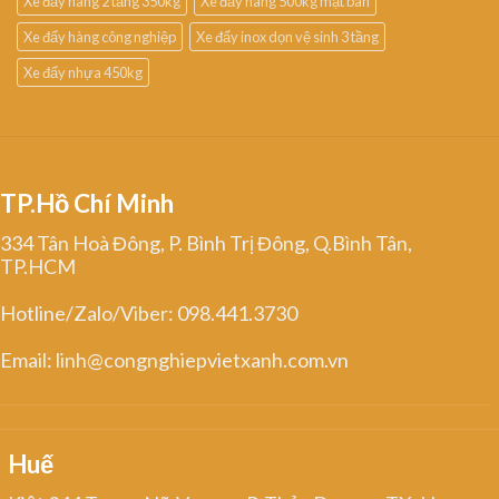
Xe đẩy hàng 2 tầng 350kg
Xe đẩy hàng 500kg mặt bàn
Xe đẩy hàng công nghiệp
Xe đẩy inox dọn vệ sinh 3 tầng
Xe đẩy nhựa 450kg
TP.Hồ Chí Minh
334 Tân Hoà Đông, P. Bình Trị Đông, Q.Bình Tân,
TP.HCM
Hotline/Zalo/Viber: 098.441.3730
Email: linh@congnghiepvietxanh.com.vn
Huế