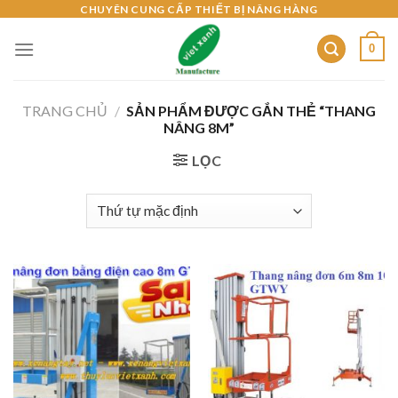
Skip
CHUYÊN CUNG CẤP THIẾT BỊ NÂNG HÀNG
to
0
content
TRANG CHỦ
/
SẢN PHẨM ĐƯỢC GẮN THẺ “THANG
NÂNG 8M”
LỌC