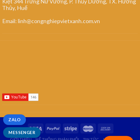
Kiệt 344 Trưng Nữ Vương, P. Thủy Dương, TX. Hương
Thủy, Huế
Email: linh@congnghiepvietxanh.com.vn
ZALO
MESSENGER
GIỚI THIỆU
HỆ THỐNG PHÂN PHỐI
TIN TỨC
LIÊN HỆ
FAQ