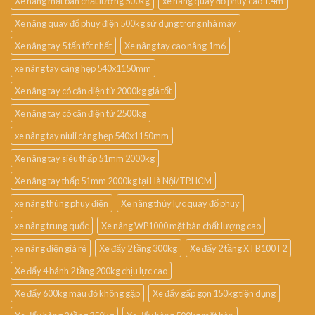
Xe nâng mặt bàn chất lượng 500kg
xe nâng quay đổ phuy cao 1.4m
Xe nâng quay đổ phuy điện 500kg sử dụng trong nhà máy
Xe nâng tay 5 tấn tốt nhất
Xe nâng tay cao nâng 1m6
xe nâng tay càng hẹp 540x1150mm
Xe nâng tay có cân điện tử 2000kg giá tốt
Xe nâng tay có cân điện tử 2500kg
xe nâng tay niuli càng hẹp 540x1150mm
Xe nâng tay siêu thấp 51mm 2000kg
Xe nâng tay thấp 51mm 2000kg tại Hà Nội/TP.HCM
xe nâng thùng phuy điện
Xe nâng thủy lực quay đổ phuy
xe nâng trung quốc
Xe nâng WP1000 mặt bàn chất lượng cao
xe nâng điện giá rẻ
Xe đẩy 2 tầng 300kg
Xe đẩy 2 tầng XTB100T2
Xe đẩy 4 bánh 2 tầng 200kg chịu lực cao
Xe đẩy 600kg màu đỏ không gập
Xe đẩy gấp gọn 150kg tiện dụng