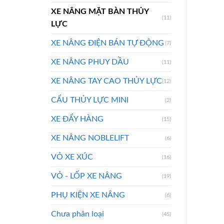
XE NÂNG MẶT BÀN THỦY
(11)
LỰC
XE NÂNG ĐIỆN BÁN TỰ ĐỘNG
(7)
XE NÂNG PHUY DẦU
(11)
XE NÂNG TAY CAO THỦY LỰC
(12)
CẨU THỦY LỰC MINI
(2)
XE ĐẨY HÀNG
(15)
XE NÂNG NOBLELIFT
(6)
VỎ XE XÚC
(16)
VỎ - LỐP XE NÂNG
(19)
PHỤ KIỆN XE NÂNG
(6)
Chưa phân loại
(45)