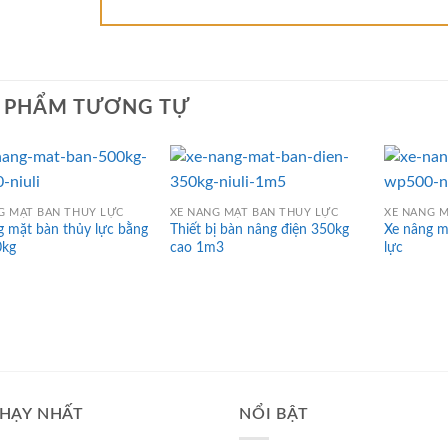
 PHẨM TƯƠNG TỰ
G MẶT BÀN THỦY LỰC
XE NÂNG MẶT BÀN THỦY LỰC
XE NÂNG M
 mặt bàn thủy lực bằng
Thiết bị bàn nâng điện 350kg
Xe nâng mă
0kg
cao 1m3
lực
HẠY NHẤT
NỔI BẬT