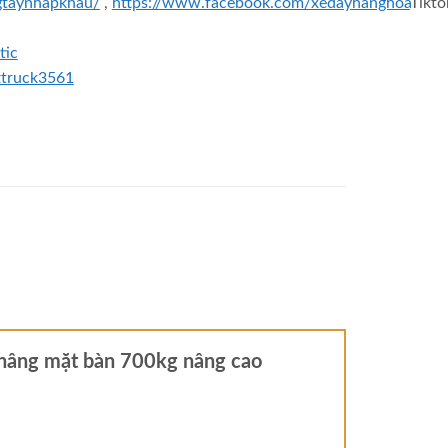
gtaynhapkhau/
,
https://www.facebook.com/xedayhanghoa
Tikto
tic
ttruck3561
 nâng mặt bàn 700kg nâng cao