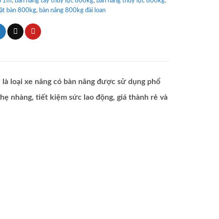
o 1m
,
bàn nâng tay thủy lực 800kg
,
bàn nâng thủy lực 800kg
,
ặt bàn 800kg
,
bàn nâng 800kg đài loan
là loại xe nâng có bàn nâng được sử dụng phổ
hẹ nhàng, tiết kiệm sức lao động, giá thành rẻ và