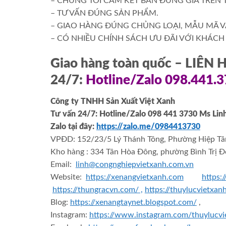
– CHÚNG TÔI CAM KẾT BÁN ĐÚNG GIÁ TRÊN 
– TƯ VẤN ĐÚNG SẢN PHẨM.
– GIAO HÀNG ĐÚNG CHỦNG LOẠI, MẪU MÃ V
– CÓ NHIỀU CHÍNH SÁCH ƯU ĐÃI VỚI KHÁCH H
Giao hàng toàn quốc – LIÊN
24/7:
Hotline/Zalo 098.441.
Công ty TNHH Sản Xuất Việt Xanh
Tư vấn 24/7: Hotline
/Zalo
098 441 3730
Ms Lin
Zalo tại đây:
https://zalo.me/0984413730
VPĐD: 152/23/5 Lý Thánh Tông, Phường Hiệp Tâ
Kho hàng : 334 Tân Hòa Đông, phường Bình Trị Đ
Email:
linh@congnghiepvietxanh.com.vn
Website:
https://xenangvietxanh.com
https:
https://thungracvn.com/ ,
https://thuylucvietxan
Blog:
https://xenangtaynet.blogspot.com/
,
Instagram:
https://www.instagram.com/thuylucvi