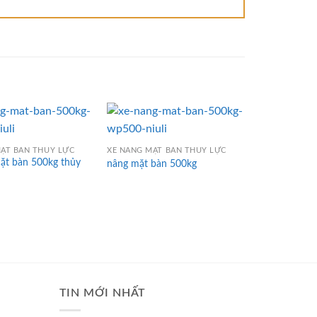
ẶT BÀN THỦY LỰC
XE NÂNG MẶT BÀN THỦY LỰC
XE NÂNG MẶT 
̣t bàn 500kg thủy
nâng mặt bàn 500kg
Xe nâng bàn
TIN MỚI NHẤT