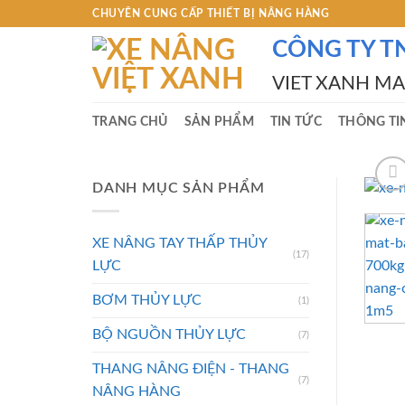
Skip
CHUYÊN CUNG CẤP THIẾT BỊ NÂNG HÀNG
to
CÔNG TY T
content
VIET XANH M
TRANG CHỦ
SẢN PHẨM
TIN TỨC
THÔNG TI
DANH MỤC SẢN PHẨM
XE NÂNG TAY THẤP THỦY
(17)
LỰC
BƠM THỦY LỰC
(1)
BỘ NGUỒN THỦY LỰC
(7)
THANG NÂNG ĐIỆN - THANG
(7)
NÂNG HÀNG