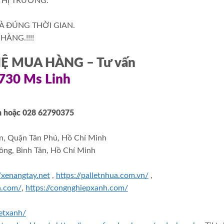
THỊ TRƯỜNG.
À ĐÚNG THỜI GIAN.
ÀNG.!!!!
 HỆ MUA HÀNG – Tư vấn
3730 Ms Linh
h
hoặc 028 62790375
n, Quận Tân Phú, Hồ Chí Minh
ông, Bình Tân, Hồ Chí Minh
//xenangtay.net
,
https://palletnhua.com.vn/
,
h.com/
,
https://congnghiepxanh.com/
etxanh/