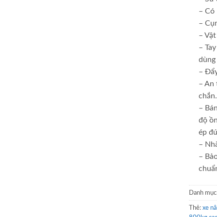
– Có
– Cụm
– Vật
– Tay
dùng 
– Đẩy
– An 
chắn
– Bán
độ ồn
ép đú
– Nhà
– Bảo
chuẩn
Danh mục
Thẻ:
xe nâ