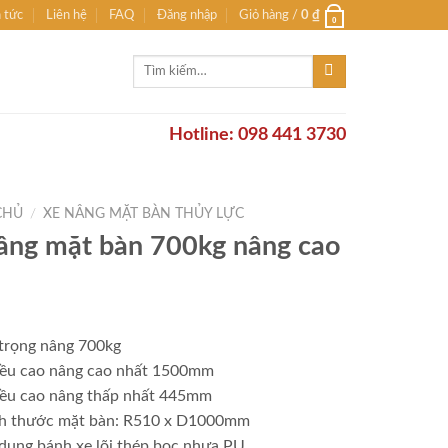
n tức
Liên hệ
FAQ
Đăng nhập
Giỏ hàng /
0
₫
0
Tìm
kiếm:
Hotline: 098 441 3730
CHỦ
/
XE NÂNG MẶT BÀN THỦY LỰC
âng mặt bàn 700kg nâng cao
 trọng nâng 700kg
iều cao nâng cao nhất 1500mm
iều cao nâng thấp nhất 445mm
ch thước mặt bàn: R510 x D1000mm
dụng bánh xe lõi thép bọc nhựa PU