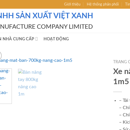
Giới thiệu
Hệ thống phân phối
Ti
NHH SẢN XUẤT VIỆT XANH
ANUFACTURE COMPANY LIMITED
N NHÀ CUNG CẤP
HOẠT ĐỘNG
TRANG 
Xe n
1m5
– Tải
– Ch
– Ch
– Kí
– Sử 