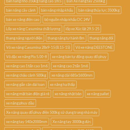
bàn nâng nhỏ 350kg nâng cao 1m5
Bán Xe nâng tay 2500kg
bàn nâng cây cảnh
bàn nâng nhập khẩu
bàn nâng thủy lực 3500kg
bán xe nâng điện cao
bộ nguồn nhập khẩu DC 24V
Lốp xe nâng Casumina chất lượng
lốp xe Xúc lật 29.5-25
thang nâng người điện
thang nâng tự hành 8m
thang nâng đôi
Vỏ xe nâng Casumina 28x9-15 (8.15-15)
Vỏ xe nâng DEESTONE
Vỏ đặc xe nâng Pio 5.00-8
xe nâng bán tự động quay đổ phuy
xe nâng cao 1 tấn cao 1m6
xe nâng cao 2 tấn 1m6
xe nâng chậu cảnh 500kg
xe nâng dài 685x1600mm
xe nâng gắn cân đài loan
xe nâng hạ thấp
xe nâng mặt bàn điện giá rẻ
xe nâng nhật bản
xe nâng pallet
xe nâng phuy dầu
Xe nâng quay đổ phuy điện 500kg sử dụng trong nhà máy
xe nâng tay 540x2000mm
Xe nâng tay 3000kg đức