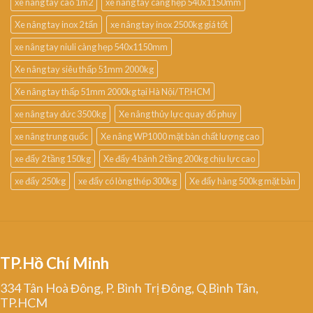
xe nâng tay cao 1m2
xe nâng tay càng hẹp 540x1150mm
Xe nâng tay inox 2 tấn
xe nâng tay inox 2500kg giá tốt
xe nâng tay niuli càng hẹp 540x1150mm
Xe nâng tay siêu thấp 51mm 2000kg
Xe nâng tay thấp 51mm 2000kg tại Hà Nội/TP.HCM
xe nâng tay đức 3500kg
Xe nâng thủy lực quay đổ phuy
xe nâng trung quốc
Xe nâng WP1000 mặt bàn chất lượng cao
xe đẩy 2 tầng 150kg
Xe đẩy 4 bánh 2 tầng 200kg chịu lực cao
xe đẩy 250kg
xe đẩy có lòng thép 300kg
Xe đẩy hàng 500kg mặt bàn
TP.Hồ Chí Minh
334 Tân Hoà Đông, P. Bình Trị Đông, Q.Bình Tân,
TP.HCM