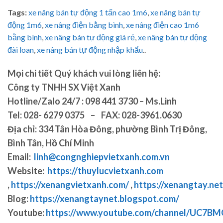
Tags:
xe nâng bán tự động 1 tấn cao 1m6
,
xe nâng bán tự
động 1m6
,
xe nâng điện bằng bình
,
xe nâng điện cao 1m6
bằng bình
,
xe nâng bán tự động giá rẻ
,
xe nâng bán tự động
đài loan
,
xe nâng bán tự động nhập khẩu
..
Mọi chi tiết Quý khách vui lòng liên hệ:
Công ty TNHH SX Việt Xanh
Hotline/Zalo 24/7 : 098 441 3730 – Ms.Linh
Tel: 028- 6279 0375 – FAX: 028-3961.0630
Địa chỉ: 334 Tân Hòa Đông, phường Bình Trị Đông,
Bình Tân, Hồ Chí Minh
Email:
linh@congnghiepvietxanh.com.vn
Website:
https://thuylucvietxanh.com
,
https://xenangvietxanh.com/
,
https://xenangtay.net
Blog:
https://xenangtaynet.blogspot.com/
Youtube:
https://www.youtube.com/channel/UC7