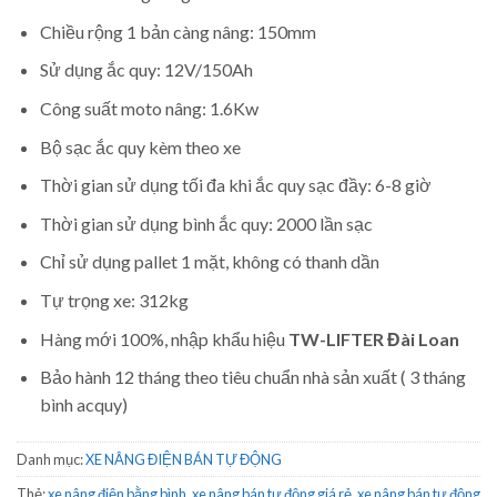
Chiều rộng 1 bản càng nâng: 150mm
Sử dụng ắc quy: 12V/150Ah
Công suất moto nâng: 1.6Kw
Bộ sạc ắc quy kèm theo xe
Thời gian sử dụng tối đa khi ắc quy sạc đầy: 6-8 giờ
Thời gian sử dụng bình ắc quy: 2000 lần sạc
Chỉ sử dụng pallet 1 mặt, không có thanh dần
Tự trọng xe: 312kg
Hàng mới 100%, nhập khẩu hiệu
TW-LIFTER Đài Loan
Bảo hành 12 tháng theo tiêu chuẩn nhà sản xuất ( 3 tháng
bình acquy)
Danh mục:
XE NÂNG ĐIỆN BÁN TỰ ĐỘNG
Thẻ:
xe nâng điện bằng bình
,
xe nâng bán tự động giá rẻ
,
xe nâng bán tự động