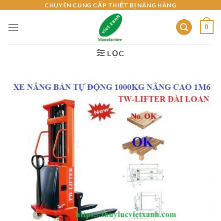
Skip
CHUYÊN CUNG CẤP THIẾT BỊ NÂNG HÀNG
to
0
content
LỌC