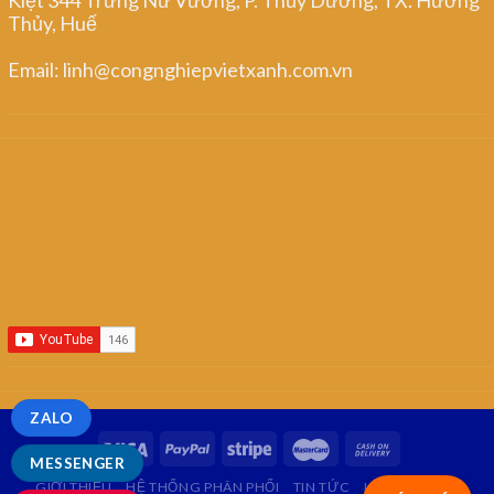
Thủy, Huế
Email: linh@congnghiepvietxanh.com.vn
ZALO
MESSENGER
GIỚI THIỆU
HỆ THỐNG PHÂN PHỐI
TIN TỨC
LIÊN HỆ
FAQ