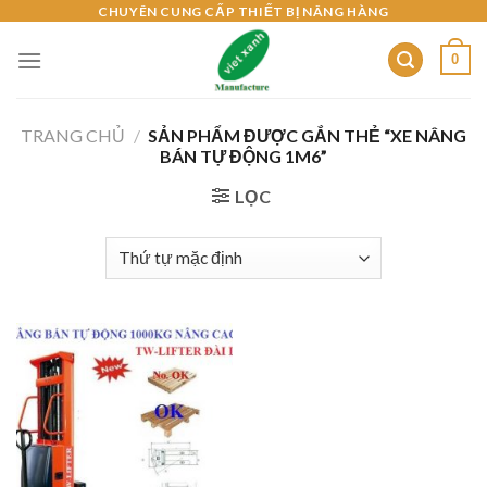
Skip
CHUYÊN CUNG CẤP THIẾT BỊ NÂNG HÀNG
to
0
content
TRANG CHỦ
/
SẢN PHẨM ĐƯỢC GẮN THẺ “XE NÂNG
BÁN TỰ ĐỘNG 1M6”
LỌC