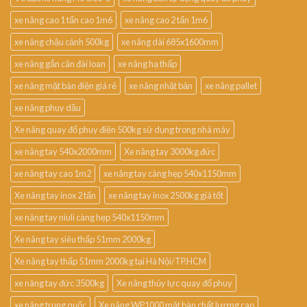
xe nâng cao 1 tấn cao 1m6
xe nâng cao 2 tấn 1m6
xe nâng chậu cảnh 500kg
xe nâng dài 685x1600mm
xe nâng gắn cân đài loan
xe nâng hạ thấp
xe nâng mặt bàn điện giá rẻ
xe nâng nhật bản
xe nâng pallet
xe nâng phuy dầu
Xe nâng quay đổ phuy điện 500kg sử dụng trong nhà máy
xe nâng tay 540x2000mm
Xe nâng tay 3000kg đức
xe nâng tay cao 1m2
xe nâng tay càng hẹp 540x1150mm
Xe nâng tay inox 2 tấn
xe nâng tay inox 2500kg giá tốt
xe nâng tay niuli càng hẹp 540x1150mm
Xe nâng tay siêu thấp 51mm 2000kg
Xe nâng tay thấp 51mm 2000kg tại Hà Nội/TP.HCM
xe nâng tay đức 3500kg
Xe nâng thủy lực quay đổ phuy
xe nâng trung quốc
Xe nâng WP1000 mặt bàn chất lượng cao