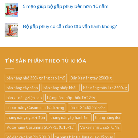
5 mẹo giúp bộ gắp phuy bền hơn 10 năm
Bộ gắp phuy có cần đào tạo vận hành không?
TÌM SẢN PHẨM THEO TỪ KHÓA
bàn nâng nhỏ 350kg nâng cao 1m5
Bán Xe nâng tay 2500kg
bàn nâng cây cảnh
bàn nâng nhập khẩu
bàn nâng thủy lực 3500kg
bán xe nâng điện cao
bộ nguồn nhập khẩu DC 24V
Lốp xe nâng Casumina chất lượng
lốp xe Xúc lật 29.5-25
thang nâng người điện
thang nâng tự hành 8m
thang nâng đôi
Vỏ xe nâng Casumina 28x9-15 (8.15-15)
Vỏ xe nâng DEESTONE
Vỏ đặc xe nâng Pio 5.00-8
xe nâng bán tự động quay đổ phuy