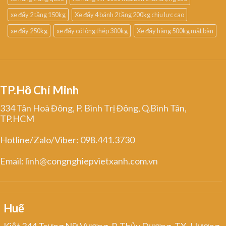
xe đẩy 2 tầng 150kg
Xe đẩy 4 bánh 2 tầng 200kg chịu lực cao
xe đẩy 250kg
xe đẩy có lòng thép 300kg
Xe đẩy hàng 500kg mặt bàn
TP.Hồ Chí Minh
334 Tân Hoà Đông, P. Bình Trị Đông, Q.Bình Tân,
TP.HCM
Hotline/Zalo/Viber: 098.441.3730
Email: linh@congnghiepvietxanh.com.vn
Huế
Kiệt 344 Trưng Nữ Vương, P. Thủy Dương, TX. Hương