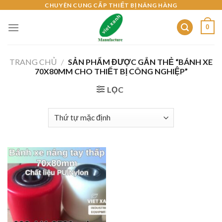
Skip
CHUYÊN CUNG CẤP THIẾT BỊ NÂNG HÀNG
to
0
content
TRANG CHỦ
/
SẢN PHẨM ĐƯỢC GẮN THẺ “BÁNH XE
70X80MM CHO THIẾT BỊ CÔNG NGHIỆP”
LỌC