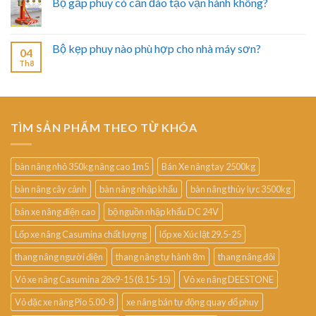
Bộ gắp phuy có cần đào tạo vận hành không?
Bộ kẹp phuy nào phù hợp cho nhà máy sơn?
04
Th8
TÌM SẢN PHẨM THEO TỪ KHÓA
bàn nâng nhỏ 350kg nâng cao 1m5
Bán Xe nâng tay 2500kg
bàn nâng cây cảnh
bàn nâng nhập khẩu
bàn nâng thủy lực 3500kg
bán xe nâng điện cao
bộ nguồn nhập khẩu DC 24V
Lốp xe nâng Casumina chất lượng
lốp xe Xúc lật 29.5-25
thang nâng người điện
thang nâng tự hành 8m
thang nâng đôi
Vỏ xe nâng Casumina 28x9-15 (8.15-15)
Vỏ xe nâng DEESTONE
Vỏ đặc xe nâng Pio 5.00-8
xe nâng bán tự động quay đổ phuy