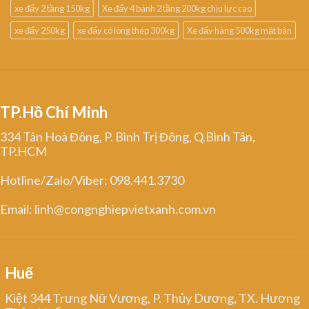
xe đẩy 2 tầng 150kg
Xe đẩy 4 bánh 2 tầng 200kg chịu lực cao
xe đẩy 250kg
xe đẩy có lòng thép 300kg
Xe đẩy hàng 500kg mặt bàn
TP.Hồ Chí Minh
334 Tân Hoà Đông, P. Bình Trị Đông, Q.Bình Tân,
TP.HCM
Hotline/Zalo/Viber: 098.441.3730
Email: linh@congnghiepvietxanh.com.vn
Huế
Kiệt 344 Trưng Nữ Vương, P. Thủy Dương, TX. Hương