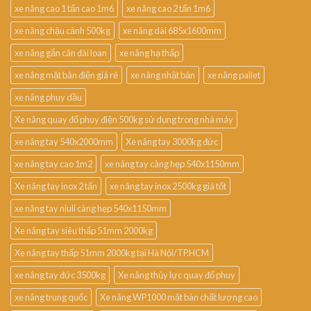
xe nâng cao 1 tấn cao 1m6
xe nâng cao 2 tấn 1m6
xe nâng chậu cảnh 500kg
xe nâng dài 685x1600mm
xe nâng gắn cân đài loan
xe nâng hạ thấp
xe nâng mặt bàn điện giá rẻ
xe nâng nhật bản
xe nâng pallet
xe nâng phuy dầu
Xe nâng quay đổ phuy điện 500kg sử dụng trong nhà máy
xe nâng tay 540x2000mm
Xe nâng tay 3000kg đức
xe nâng tay cao 1m2
xe nâng tay càng hẹp 540x1150mm
Xe nâng tay inox 2 tấn
xe nâng tay inox 2500kg giá tốt
xe nâng tay niuli càng hẹp 540x1150mm
Xe nâng tay siêu thấp 51mm 2000kg
Xe nâng tay thấp 51mm 2000kg tại Hà Nội/TP.HCM
xe nâng tay đức 3500kg
Xe nâng thủy lực quay đổ phuy
xe nâng trung quốc
Xe nâng WP1000 mặt bàn chất lượng cao