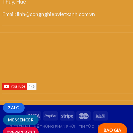
Thủy, Huế
Email: linh@congnghiepvietxanh.com.vn
ZALO
MESSENGER
GIỚI THIỆU
HỆ THỐNG PHÂN PHỐI
TIN TỨC
LIÊN HỆ
FAQ
BÁO GIÁ
098.441.3730