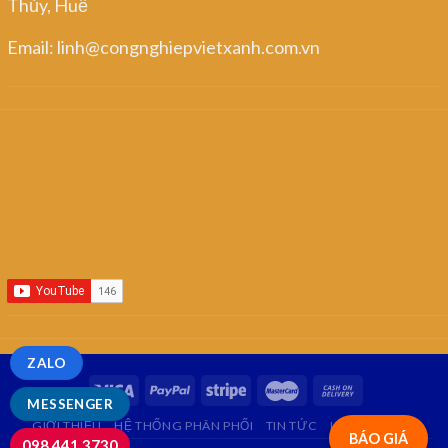
Thủy, Huế
Email: linh@congnghiepvietxanh.com.vn
ZALO
MESSENGER
GIỚI THIỆU
HỆ THỐNG PHÂN PHỐI
TIN TỨC
LIÊN HỆ
FAQ
BÁO GIÁ
098.441.3730