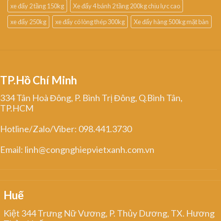
xe đẩy 2 tầng 150kg
Xe đẩy 4 bánh 2 tầng 200kg chịu lực cao
xe đẩy 250kg
xe đẩy có lòng thép 300kg
Xe đẩy hàng 500kg mặt bàn
TP.Hồ Chí Minh
334 Tân Hoà Đông, P. Bình Trị Đông, Q.Bình Tân,
TP.HCM
Hotline/Zalo/Viber: 098.441.3730
Email: linh@congnghiepvietxanh.com.vn
Huế
Kiệt 344 Trưng Nữ Vương, P. Thủy Dương, TX. Hương