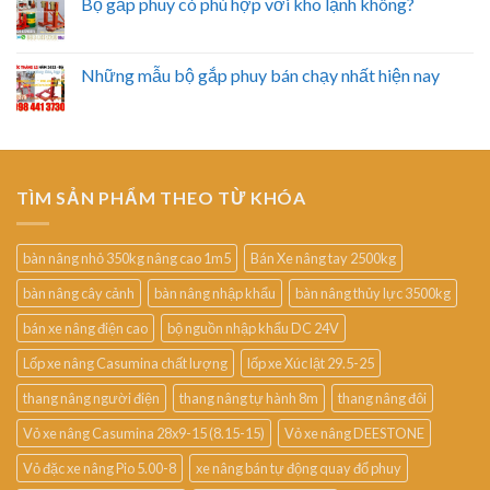
Bộ gắp phuy có phù hợp với kho lạnh không?
Những mẫu bộ gắp phuy bán chạy nhất hiện nay
TÌM SẢN PHẨM THEO TỪ KHÓA
bàn nâng nhỏ 350kg nâng cao 1m5
Bán Xe nâng tay 2500kg
bàn nâng cây cảnh
bàn nâng nhập khẩu
bàn nâng thủy lực 3500kg
bán xe nâng điện cao
bộ nguồn nhập khẩu DC 24V
Lốp xe nâng Casumina chất lượng
lốp xe Xúc lật 29.5-25
thang nâng người điện
thang nâng tự hành 8m
thang nâng đôi
Vỏ xe nâng Casumina 28x9-15 (8.15-15)
Vỏ xe nâng DEESTONE
Vỏ đặc xe nâng Pio 5.00-8
xe nâng bán tự động quay đổ phuy