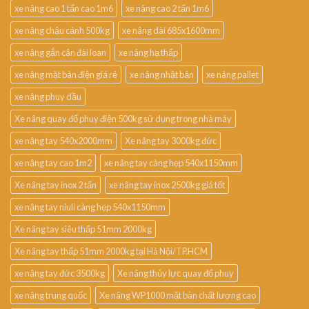
xe nâng cao 1 tấn cao 1m6
xe nâng cao 2 tấn 1m6
xe nâng chậu cảnh 500kg
xe nâng dài 685x1600mm
xe nâng gắn cân đài loan
xe nâng hạ thấp
xe nâng mặt bàn điện giá rẻ
xe nâng nhật bản
xe nâng pallet
xe nâng phuy dầu
Xe nâng quay đổ phuy điện 500kg sử dụng trong nhà máy
xe nâng tay 540x2000mm
Xe nâng tay 3000kg đức
xe nâng tay cao 1m2
xe nâng tay càng hẹp 540x1150mm
Xe nâng tay inox 2 tấn
xe nâng tay inox 2500kg giá tốt
xe nâng tay niuli càng hẹp 540x1150mm
Xe nâng tay siêu thấp 51mm 2000kg
Xe nâng tay thấp 51mm 2000kg tại Hà Nội/TP.HCM
xe nâng tay đức 3500kg
Xe nâng thủy lực quay đổ phuy
xe nâng trung quốc
Xe nâng WP1000 mặt bàn chất lượng cao