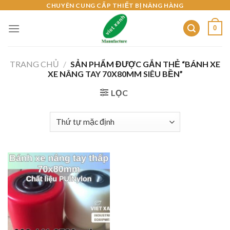
Skip
CHUYÊN CUNG CẤP THIẾT BỊ NÂNG HÀNG
to
0
content
TRANG CHỦ
/
SẢN PHẨM ĐƯỢC GẮN THẺ “BÁNH XE
XE NÂNG TAY 70X80MM SIÊU BỀN”
LỌC