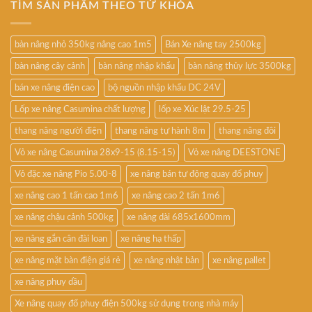
TÌM SẢN PHẨM THEO TỪ KHÓA
bàn nâng nhỏ 350kg nâng cao 1m5
Bán Xe nâng tay 2500kg
bàn nâng cây cảnh
bàn nâng nhập khẩu
bàn nâng thủy lực 3500kg
bán xe nâng điện cao
bộ nguồn nhập khẩu DC 24V
Lốp xe nâng Casumina chất lượng
lốp xe Xúc lật 29.5-25
thang nâng người điện
thang nâng tự hành 8m
thang nâng đôi
Vỏ xe nâng Casumina 28x9-15 (8.15-15)
Vỏ xe nâng DEESTONE
Vỏ đặc xe nâng Pio 5.00-8
xe nâng bán tự động quay đổ phuy
xe nâng cao 1 tấn cao 1m6
xe nâng cao 2 tấn 1m6
xe nâng chậu cảnh 500kg
xe nâng dài 685x1600mm
xe nâng gắn cân đài loan
xe nâng hạ thấp
xe nâng mặt bàn điện giá rẻ
xe nâng nhật bản
xe nâng pallet
xe nâng phuy dầu
Xe nâng quay đổ phuy điện 500kg sử dụng trong nhà máy