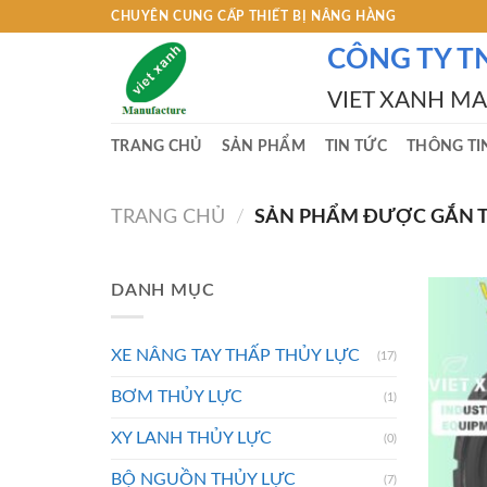
Skip
CHUYÊN CUNG CẤP THIẾT BỊ NÂNG HÀNG
to
CÔNG TY T
content
VIET XANH M
TRANG CHỦ
SẢN PHẨM
TIN TỨC
THÔNG TI
TRANG CHỦ
/
SẢN PHẨM ĐƯỢC GẮN TH
DANH MỤC
XE NÂNG TAY THẤP THỦY LỰC
(17)
BƠM THỦY LỰC
(1)
XY LANH THỦY LỰC
(0)
BỘ NGUỒN THỦY LỰC
(7)