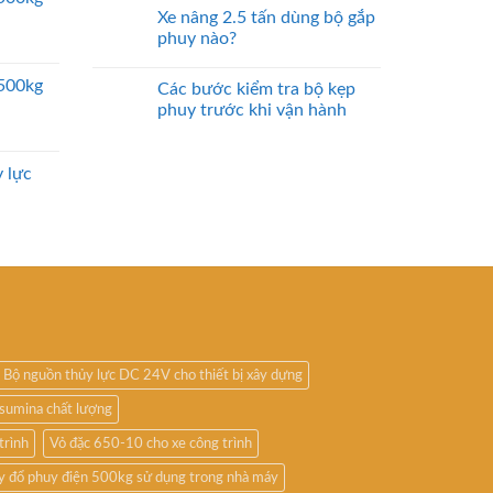
Xe nâng 2.5 tấn dùng bộ gắp
phuy nào?
2500kg
Các bước kiểm tra bộ kẹp
phuy trước khi vận hành
 lực
Bộ nguồn thủy lực DC 24V cho thiết bị xây dựng
sumina chất lượng
trình
Vỏ đặc 650-10 cho xe công trình
y đổ phuy điện 500kg sử dụng trong nhà máy