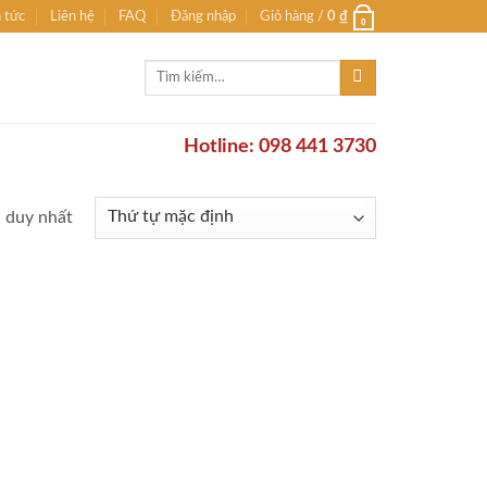
n tức
Liên hệ
FAQ
Đăng nhập
Giỏ hàng /
0
₫
0
Tìm
kiếm:
Hotline: 098 441 3730
ả duy nhất