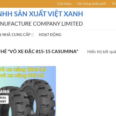
Giới thiệu
Hệ thống phân phối
Ti
NHH SẢN XUẤT VIỆT XANH
ANUFACTURE COMPANY LIMITED
N NHÀ CUNG CẤP
HOẠT ĐỘNG
Ẻ “VỎ XE ĐẶC 815-15 CASUMINA”
Hiển thị kết qu