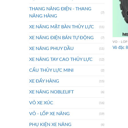
THANG NÂNG ĐIỆN - THANG
(7)
NÂNG HÀNG
XE NÂNG MẶT BÀN THỦY LỰC
(11)
XE NÂNG ĐIỆN BÁN TỰ ĐỘNG
(7)
VỎ - LỐP
Vỏ đặc 
XE NÂNG PHUY DẦU
(11)
XE NÂNG TAY CAO THỦY LỰC
(12)
CẨU THỦY LỰC MINI
(2)
XE ĐẨY HÀNG
(15)
XE NÂNG NOBLELIFT
(6)
VỎ XE XÚC
(16)
VỎ - LỐP XE NÂNG
(19)
PHỤ KIỆN XE NÂNG
(6)