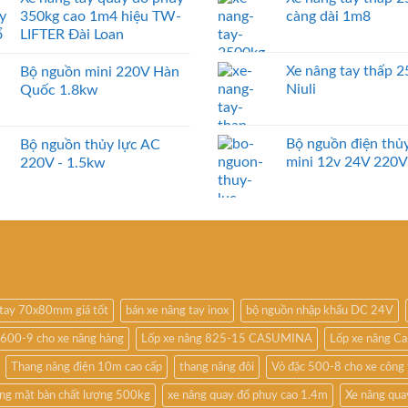
350kg cao 1m4 hiệu TW-
càng dài 1m8
LIFTER Đài Loan
Xe nâng tay thấp 
Bộ nguồn mini 220V Hàn
Niuli
Quốc 1.8kw
Bộ nguồn điện thủy
Bộ nguồn thủy lực AC
mini 12v 24V 220V
220V - 1.5kw
 tay 70x80mm giá tốt
bán xe nâng tay inox
bộ nguồn nhập khẩu DC 24V
 600-9 cho xe nâng hàng
Lốp xe nâng 825-15 CASUMINA
Lốp xe nâng Ca
Thang nâng điện 10m cao cấp
thang nâng đôi
Vỏ đặc 500-8 cho xe công 
ng mặt bàn chất lượng 500kg
xe nâng quay đổ phuy cao 1.4m
Xe nâng qua