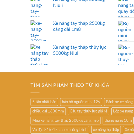
Niuli
Xe nâng tay thấp 2500kg
càng dài 1m8
Xe nâng tay thấp thủy lực
5000kg Niuli
TÌM SẢN PHẨM THEO TỪ KHÓA
5 tấn nhật bản
bán bộ nguồn mini 12v
Bánh xe xe nâng
chiều dài 1600mm
Cẩu tay thủy lực giá rẻ
Lốp xe nâng
Mua xe nâng tay thấp 2500kg càng hẹp
thang nâng 10m
Vỏ đặc 815-15 cho xe công trình
xe nâng hạ thấp
Xe nâ