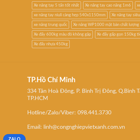
Xe nâng tay 5 tấn tốt nhất
Xe nâng tay cao nâng 1m6
x
xe nâng tay niuli càng hẹp 540x1150mm
Xe nâng tay si
xe nâng trung quốc
Xe nâng WP1000 mặt bàn chất lượng
Xe đẩy 600kg màu đỏ không gập
Xe đẩy gấp gọn 150kg t
Xe đẩy nhựa 450kg
TP.Hồ Chí Minh
334 Tân Hoà Đông, P. Bình Trị Đông, Q.Bình T
TP.HCM
Hotline/Zalo/Viber: 098.441.3730
Email: linh@congnghiepvietxanh.com.vn
ZALO