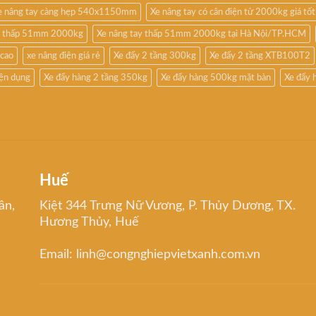
e nâng tay càng hẹp 540x1150mm
Xe nâng tay có cân điện tử 2000kg giá tốt
êu thấp 51mm 2000kg
Xe nâng tay thấp 51mm 2000kg tại Hà Nội/TP.HCM
 cao
xe nâng điện giá rẻ
Xe đẩy 2 tầng 300kg
Xe đẩy 2 tầng XTB100T2
iện dụng
Xe đẩy hàng 2 tầng 350kg
Xe đẩy hàng 500kg mặt bàn
Xe đẩy 
Huế
ân,
Kiệt 344 Trưng Nữ Vương, P. Thủy Dương, TX.
Hương Thủy, Huế
Email: linh@congnghiepvietxanh.com.vn