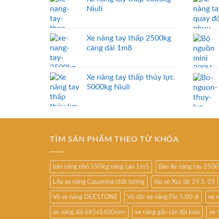
Niuli
Xe nâng tay thấp 2500kg
càng dài 1m8
Xe nâng tay thấp thủy lực
5000kg Niuli
TÌM SẢN PHẨM THEO TỪ KHÓA
bàn nâng nhỏ 350kg nâng cao 1m5
Bán Xe nâng tay 250
Lốp xe nâng Casumina chất lượng
lốp xe Xúc lật 29.5-25
Vỏ xe nâng DEESTONE
Vỏ đặc xe nâng Pio 5.00-8
xe 
xe nâng dài 685x1600mm
xe nâng gắn cân đài loan
xe 