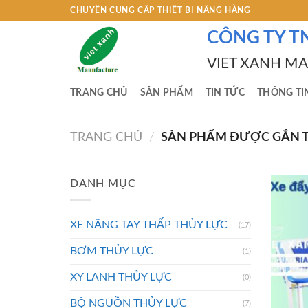
Skip
CHUYÊN CUNG CẤP THIẾT BỊ NÂNG HÀNG
to
CÔNG TY T
content
VIET XANH M
TRANG CHỦ
SẢN PHẨM
TIN TỨC
THÔNG TI
TRANG CHỦ
/
SẢN PHẨM ĐƯỢC GẮN TH
DANH MỤC
XE NÂNG TAY THẤP THỦY LỰC
(17)
BƠM THỦY LỰC
(1)
XY LANH THỦY LỰC
(0)
BỘ NGUỒN THỦY LỰC
(7)