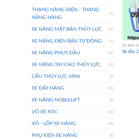
THANG NÂNG ĐIỆN - THANG
(7)
NÂNG HÀNG
XE NÂNG MẶT BÀN THỦY LỰC
(11)
XE NÂNG ĐIỆN BÁN TỰ ĐỘNG
(7)
XE ĐẨY 
Xe đẩy 
XE NÂNG PHUY DẦU
(11)
XE NÂNG TAY CAO THỦY LỰC
(12)
CẨU THỦY LỰC MINI
(2)
XE ĐẨY HÀNG
(15)
XE NÂNG NOBLELIFT
(6)
VỎ XE XÚC
(16)
VỎ - LỐP XE NÂNG
(19)
PHỤ KIỆN XE NÂNG
(6)