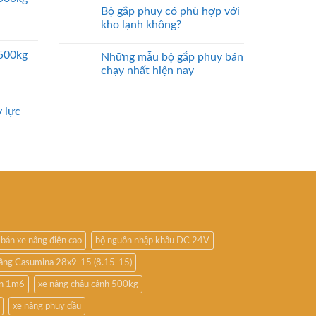
Bộ gắp phuy có phù hợp với
kho lạnh không?
2500kg
Những mẫu bộ gắp phuy bán
chạy nhất hiện nay
 lực
bán xe nâng điện cao
bộ nguồn nhập khẩu DC 24V
nâng Casumina 28x9-15 (8.15-15)
ấn 1m6
xe nâng chậu cảnh 500kg
xe nâng phuy dầu