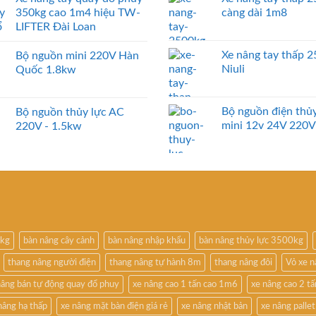
350kg cao 1m4 hiệu TW-
càng dài 1m8
LIFTER Đài Loan
Xe nâng tay thấp 
Bộ nguồn mini 220V Hàn
Niuli
Quốc 1.8kw
Bộ nguồn điện thủy
Bộ nguồn thủy lực AC
mini 12v 24V 220V
220V - 1.5kw
0kg
bàn nâng cây cảnh
bàn nâng nhập khẩu
bàn nâng thủy lực 3500kg
thang nâng người điện
thang nâng tự hành 8m
thang nâng đôi
Vỏ xe 
nâng bán tự động quay đổ phuy
xe nâng cao 1 tấn cao 1m6
xe nâng cao 2 t
nâng hạ thấp
xe nâng mặt bàn điện giá rẻ
xe nâng nhật bản
xe nâng pallet