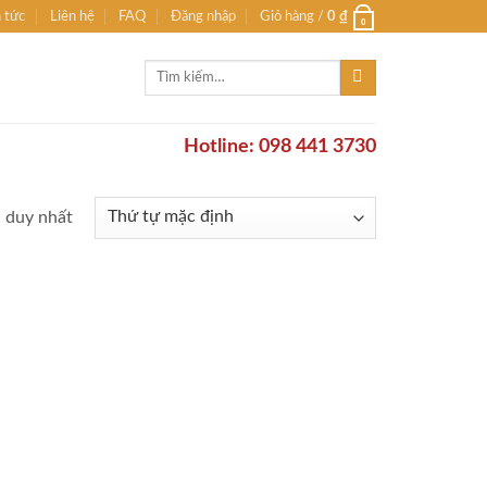
n tức
Liên hệ
FAQ
Đăng nhập
Giỏ hàng /
0
₫
0
Tìm
kiếm:
Hotline: 098 441 3730
ả duy nhất