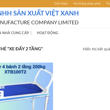
Giới thiệu
Hệ thống phân phối
Ti
NHH SẢN XUẤT VIỆT XANH
ANUFACTURE COMPANY LIMITED
N NHÀ CUNG CẤP
HOẠT ĐỘNG
Ẻ “XE ĐẨY 2 TẦNG”
Hiển thị kết qu