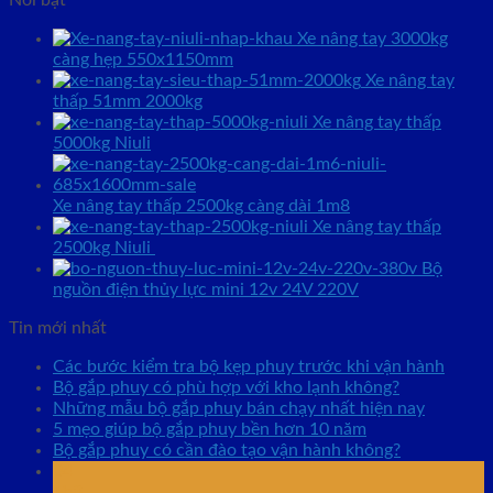
Nổi bật
Xe nâng tay 3000kg
càng hẹp 550x1150mm
Xe nâng tay
thấp 51mm 2000kg
Xe nâng tay thấp
5000kg Niuli
Xe nâng tay thấp 2500kg càng dài 1m8
Xe nâng tay thấp
2500kg Niuli
Bộ
nguồn điện thủy lực mini 12v 24V 220V
Tin mới nhất
Các bước kiểm tra bộ kẹp phuy trước khi vận hành
Bộ gắp phuy có phù hợp với kho lạnh không?
Những mẫu bộ gắp phuy bán chạy nhất hiện nay
5 mẹo giúp bộ gắp phuy bền hơn 10 năm
Bộ gắp phuy có cần đào tạo vận hành không?
04
Th8