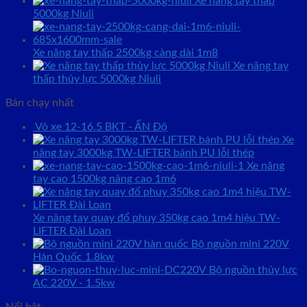
Xe nâng tay thấp
5000kg Niuli
Xe nâng tay thấp 2500kg càng dài 1m8
Xe nâng tay
thấp thủy lực 5000kg Niuli
Bán chạy nhất
Vỏ xe 12-16.5 BKT - ẤN Độ
Xe
nâng tay 3000kg TW-LIFTER bánh PU lỗi thép
Xe nâng
tay cao 1500kg nâng cao 1m6
Xe nâng tay quay đổ phuy 350kg cao 1m4 hiệu TW-
LIFTER Đài Loan
Bộ nguồn mini 220V
Hàn Quốc 1.8kw
Bộ nguồn thủy lực
AC 220V - 1.5kw