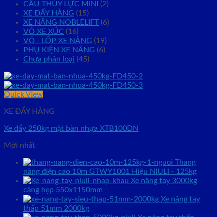
CẨU THỦY LỰC MINI
(2)
XE ĐẨY HÀNG
(15)
XE NÂNG NOBLELIFT
(6)
VỎ XE XÚC
(16)
VỎ - LỐP XE NÂNG
(19)
PHỤ KIỆN XE NÂNG
(6)
Chưa phân loại
(45)
Quick View
XE ĐẨY HÀNG
Xe đẩy 250kg mặt bàn nhựa XTB100DN
Mới nhất
Thang
nâng điện cao 10m GTWY1001 Hiệu NIULI - 125kg
Xe nâng tay 3000kg
càng hẹp 550x1150mm
Xe nâng tay
thấp 51mm 2000kg