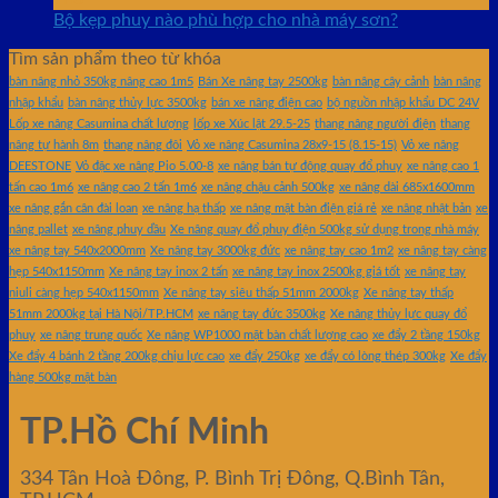
Bộ kẹp phuy nào phù hợp cho nhà máy sơn?
Tìm sản phẩm theo từ khóa
bàn nâng nhỏ 350kg nâng cao 1m5
Bán Xe nâng tay 2500kg
bàn nâng cây cảnh
bàn nâng
nhập khẩu
bàn nâng thủy lực 3500kg
bán xe nâng điện cao
bộ nguồn nhập khẩu DC 24V
Lốp xe nâng Casumina chất lượng
lốp xe Xúc lật 29.5-25
thang nâng người điện
thang
nâng tự hành 8m
thang nâng đôi
Vỏ xe nâng Casumina 28x9-15 (8.15-15)
Vỏ xe nâng
DEESTONE
Vỏ đặc xe nâng Pio 5.00-8
xe nâng bán tự động quay đổ phuy
xe nâng cao 1
tấn cao 1m6
xe nâng cao 2 tấn 1m6
xe nâng chậu cảnh 500kg
xe nâng dài 685x1600mm
xe nâng gắn cân đài loan
xe nâng hạ thấp
xe nâng mặt bàn điện giá rẻ
xe nâng nhật bản
xe
nâng pallet
xe nâng phuy dầu
Xe nâng quay đổ phuy điện 500kg sử dụng trong nhà máy
xe nâng tay 540x2000mm
Xe nâng tay 3000kg đức
xe nâng tay cao 1m2
xe nâng tay càng
hẹp 540x1150mm
Xe nâng tay inox 2 tấn
xe nâng tay inox 2500kg giá tốt
xe nâng tay
niuli càng hẹp 540x1150mm
Xe nâng tay siêu thấp 51mm 2000kg
Xe nâng tay thấp
51mm 2000kg tại Hà Nội/TP.HCM
xe nâng tay đức 3500kg
Xe nâng thủy lực quay đổ
phuy
xe nâng trung quốc
Xe nâng WP1000 mặt bàn chất lượng cao
xe đẩy 2 tầng 150kg
Xe đẩy 4 bánh 2 tầng 200kg chịu lực cao
xe đẩy 250kg
xe đẩy có lòng thép 300kg
Xe đẩy
hàng 500kg mặt bàn
TP.Hồ Chí Minh
334 Tân Hoà Đông, P. Bình Trị Đông, Q.Bình Tân,