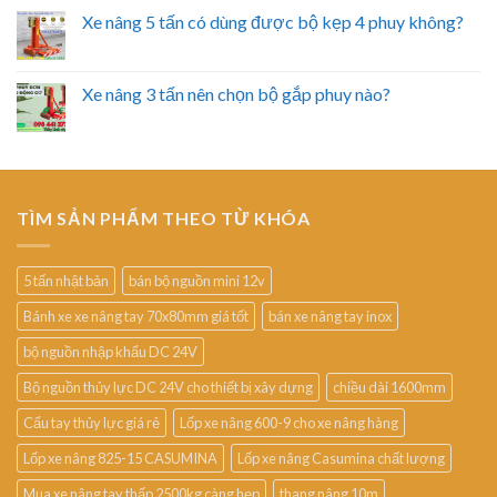
Xe nâng 5 tấn có dùng được bộ kẹp 4 phuy không?
Xe nâng 3 tấn nên chọn bộ gắp phuy nào?
TÌM SẢN PHẨM THEO TỪ KHÓA
5 tấn nhật bản
bán bộ nguồn mini 12v
Bánh xe xe nâng tay 70x80mm giá tốt
bán xe nâng tay inox
bộ nguồn nhập khẩu DC 24V
Bộ nguồn thủy lực DC 24V cho thiết bị xây dựng
chiều dài 1600mm
Cẩu tay thủy lực giá rẻ
Lốp xe nâng 600-9 cho xe nâng hàng
Lốp xe nâng 825-15 CASUMINA
Lốp xe nâng Casumina chất lượng
Mua xe nâng tay thấp 2500kg càng hẹp
thang nâng 10m