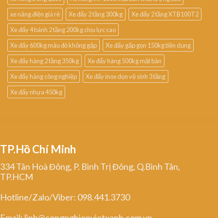
xe nâng điện giá rẻ
Xe đẩy 2 tầng 300kg
Xe đẩy 2 tầng XTB100T2
Xe đẩy 4 bánh 2 tầng 200kg chịu lực cao
Xe đẩy 600kg màu đỏ không gập
Xe đẩy gấp gọn 150kg tiện dụng
Xe đẩy hàng 2 tầng 350kg
Xe đẩy hàng 500kg mặt bàn
Xe đẩy hàng công nghiệp
Xe đẩy inox dọn vệ sinh 3 tầng
Xe đẩy nhựa 450kg
TP.Hồ Chí Minh
334 Tân Hoà Đông, P. Bình Trị Đông, Q.Bình Tân,
TP.HCM
Hotline/Zalo/Viber: 098.441.3730
Email: linh@congnghiepvietxanh.com.vn