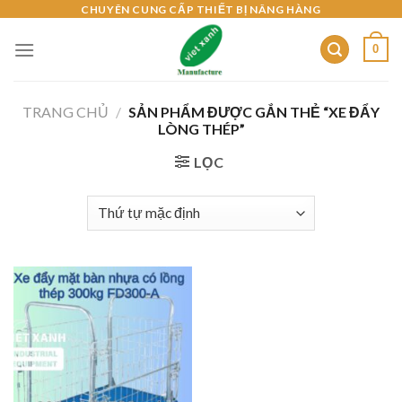
Skip
CHUYÊN CUNG CẤP THIẾT BỊ NÂNG HÀNG
to
0
content
TRANG CHỦ
/
SẢN PHẨM ĐƯỢC GẮN THẺ “XE ĐẨY
LÒNG THÉP”
LỌC