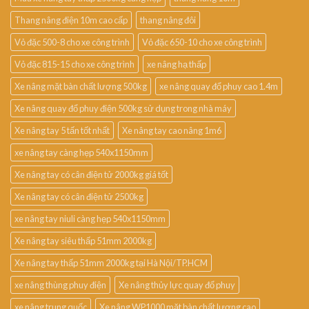
Thang nâng điện 10m cao cấp
thang nâng đôi
Vỏ đặc 500-8 cho xe công trình
Vỏ đặc 650-10 cho xe công trình
Vỏ đặc 815-15 cho xe công trình
xe nâng hạ thấp
Xe nâng mặt bàn chất lượng 500kg
xe nâng quay đổ phuy cao 1.4m
Xe nâng quay đổ phuy điện 500kg sử dụng trong nhà máy
Xe nâng tay 5 tấn tốt nhất
Xe nâng tay cao nâng 1m6
xe nâng tay càng hẹp 540x1150mm
Xe nâng tay có cân điện tử 2000kg giá tốt
Xe nâng tay có cân điện tử 2500kg
xe nâng tay niuli càng hẹp 540x1150mm
Xe nâng tay siêu thấp 51mm 2000kg
Xe nâng tay thấp 51mm 2000kg tại Hà Nội/TP.HCM
xe nâng thùng phuy điện
Xe nâng thủy lực quay đổ phuy
xe nâng trung quốc
Xe nâng WP1000 mặt bàn chất lượng cao