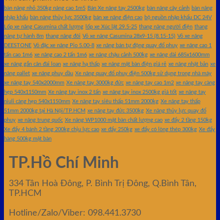
bàn nâng nhỏ 350kg nâng cao 1m5
Bán Xe nâng tay 2500kg
bàn nâng cây cảnh
bàn nâng
nhập khẩu
bàn nâng thủy lực 3500kg
bán xe nâng điện cao
bộ nguồn nhập khẩu DC 24V
Lốp xe nâng Casumina chất lượng
lốp xe Xúc lật 29.5-25
thang nâng người điện
thang
nâng tự hành 8m
thang nâng đôi
Vỏ xe nâng Casumina 28x9-15 (8.15-15)
Vỏ xe nâng
DEESTONE
Vỏ đặc xe nâng Pio 5.00-8
xe nâng bán tự động quay đổ phuy
xe nâng cao 1
tấn cao 1m6
xe nâng cao 2 tấn 1m6
xe nâng chậu cảnh 500kg
xe nâng dài 685x1600mm
xe nâng gắn cân đài loan
xe nâng hạ thấp
xe nâng mặt bàn điện giá rẻ
xe nâng nhật bản
xe
nâng pallet
xe nâng phuy dầu
Xe nâng quay đổ phuy điện 500kg sử dụng trong nhà máy
xe nâng tay 540x2000mm
Xe nâng tay 3000kg đức
xe nâng tay cao 1m2
xe nâng tay càng
hẹp 540x1150mm
Xe nâng tay inox 2 tấn
xe nâng tay inox 2500kg giá tốt
xe nâng tay
niuli càng hẹp 540x1150mm
Xe nâng tay siêu thấp 51mm 2000kg
Xe nâng tay thấp
51mm 2000kg tại Hà Nội/TP.HCM
xe nâng tay đức 3500kg
Xe nâng thủy lực quay đổ
phuy
xe nâng trung quốc
Xe nâng WP1000 mặt bàn chất lượng cao
xe đẩy 2 tầng 150kg
Xe đẩy 4 bánh 2 tầng 200kg chịu lực cao
xe đẩy 250kg
xe đẩy có lòng thép 300kg
Xe đẩy
hàng 500kg mặt bàn
TP.Hồ Chí Minh
334 Tân Hoà Đông, P. Bình Trị Đông, Q.Bình Tân,
TP.HCM
Hotline/Zalo/Viber: 098.441.3730