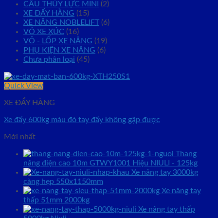
CẨU THỦY LỰC MINI
(2)
XE ĐẨY HÀNG
(15)
XE NÂNG NOBLELIFT
(6)
VỎ XE XÚC
(16)
VỎ - LỐP XE NÂNG
(19)
PHỤ KIỆN XE NÂNG
(6)
Chưa phân loại
(45)
Quick View
XE ĐẨY HÀNG
Xe đẩy 600kg màu đỏ tay đẩy không gập được
Mới nhất
Thang
nâng điện cao 10m GTWY1001 Hiệu NIULI - 125kg
Xe nâng tay 3000kg
càng hẹp 550x1150mm
Xe nâng tay
thấp 51mm 2000kg
Xe nâng tay thấp