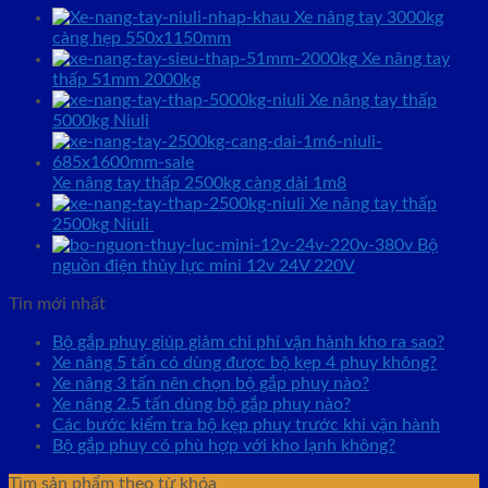
Xe nâng tay 3000kg
càng hẹp 550x1150mm
Xe nâng tay
thấp 51mm 2000kg
Xe nâng tay thấp
5000kg Niuli
Xe nâng tay thấp 2500kg càng dài 1m8
Xe nâng tay thấp
2500kg Niuli
Bộ
nguồn điện thủy lực mini 12v 24V 220V
Tin mới nhất
Bộ gắp phuy giúp giảm chi phí vận hành kho ra sao?
Xe nâng 5 tấn có dùng được bộ kẹp 4 phuy không?
Xe nâng 3 tấn nên chọn bộ gắp phuy nào?
Xe nâng 2.5 tấn dùng bộ gắp phuy nào?
Các bước kiểm tra bộ kẹp phuy trước khi vận hành
Bộ gắp phuy có phù hợp với kho lạnh không?
Tìm sản phẩm theo từ khóa