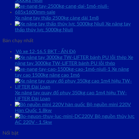
5000kg Niuli
Xe nâng tay thấp 2500kg càng dài 1m8
Xe nâng tay
thấp thủy lực 5000kg Niuli
Bán chạy nhất
Vỏ xe 12-16.5 BKT - ẤN Độ
Xe
nâng tay 3000kg TW-LIFTER bánh PU lỗi thép
Xe nâng
tay cao 1500kg nâng cao 1m6
Xe nâng tay quay đổ phuy 350kg cao 1m4 hiệu TW-
LIFTER Đài Loan
Bộ nguồn mini 220V
Hàn Quốc 1.8kw
Bộ nguồn thủy lực
AC 220V - 1.5kw
Nổi bật