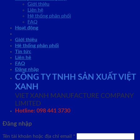
Giới thiệu
Liên hệ
Hệ thống phân phối
FAQ
Hoạt động
Giới thiệu
Hệ thống phân phối
Tin tức
Liên hệ
FAQ
Đăng nhập
CÔNG TY TNHH SẢN XUẤT VIỆT
XANH
VIET XANH MANUFACTURE COMPANY
LIMITED
Hotline: 098 441 3730
Đăng nhập
Tên tài khoản hoặc địa chỉ email
*