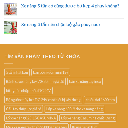
Xe nâng 5 tấn có dùng được bộ kẹp 4 phuy không?
Xe nâng 3 tấn nên chọn bộ gắp phuy nào?
TÌM SẢN PHẨM THEO TỪ KHÓA
5 tấn nhật bản
bán bộ nguồn mini 12v
Bánh xe xe nâng tay 70x80mm giá tốt
bán xe nâng tay inox
bộ nguồn nhập khẩu DC 24V
Bộ nguồn thủy lực DC 24V cho thiết bị xây dựng
chiều dài 1600mm
Cẩu tay thủy lực giá rẻ
Lốp xe nâng 600-9 cho xe nâng hàng
Lốp xe nâng 825-15 CASUMINA
Lốp xe nâng Casumina chất lượng
Mua xe nâng tay thấp 2500kg càng hẹp
thang nâng 10m