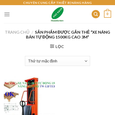
Skip
CHUYÊN CUNG CẤP THIẾT BỊ NÂNG HÀNG
to
0
content
TRANG CHỦ
/
SẢN PHẨM ĐƯỢC GẮN THẺ “XE NÂNG
BÁN TỰ ĐỘNG 1500KG CAO 3M”
LỌC