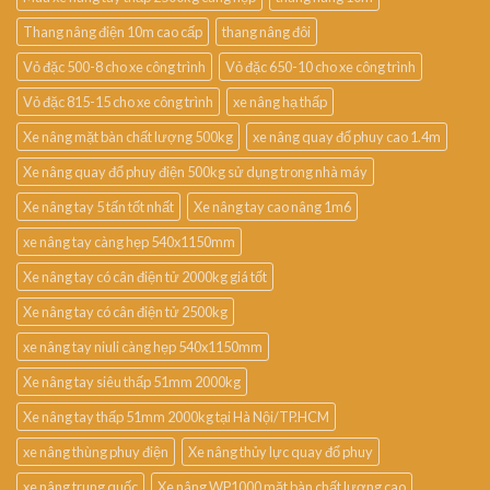
Thang nâng điện 10m cao cấp
thang nâng đôi
Vỏ đặc 500-8 cho xe công trình
Vỏ đặc 650-10 cho xe công trình
Vỏ đặc 815-15 cho xe công trình
xe nâng hạ thấp
Xe nâng mặt bàn chất lượng 500kg
xe nâng quay đổ phuy cao 1.4m
Xe nâng quay đổ phuy điện 500kg sử dụng trong nhà máy
Xe nâng tay 5 tấn tốt nhất
Xe nâng tay cao nâng 1m6
xe nâng tay càng hẹp 540x1150mm
Xe nâng tay có cân điện tử 2000kg giá tốt
Xe nâng tay có cân điện tử 2500kg
xe nâng tay niuli càng hẹp 540x1150mm
Xe nâng tay siêu thấp 51mm 2000kg
Xe nâng tay thấp 51mm 2000kg tại Hà Nội/TP.HCM
xe nâng thùng phuy điện
Xe nâng thủy lực quay đổ phuy
xe nâng trung quốc
Xe nâng WP1000 mặt bàn chất lượng cao