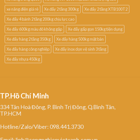
xe nâng điện giá rẻ
Xe đẩy 2 tầng 300kg
Xe đẩy 2 tầng XTB100T2
Xe đẩy 4 bánh 2 tầng 200kg chịu lực cao
Xe đẩy 600kg màu đỏ không gập
Xe đẩy gấp gọn 150kg tiện dụng
Xe đẩy hàng 2 tầng 350kg
Xe đẩy hàng 500kg mặt bàn
Xe đẩy hàng công nghiệp
Xe đẩy inox dọn vệ sinh 3 tầng
Xe đẩy nhựa 450kg
TP.Hồ Chí Minh
334 Tân Hoà Đông, P. Bình Trị Đông, Q.Bình Tân,
TP.HCM
Hotline/Zalo/Viber: 098.441.3730
Email: linh@congnghiepvietxanh.com.vn