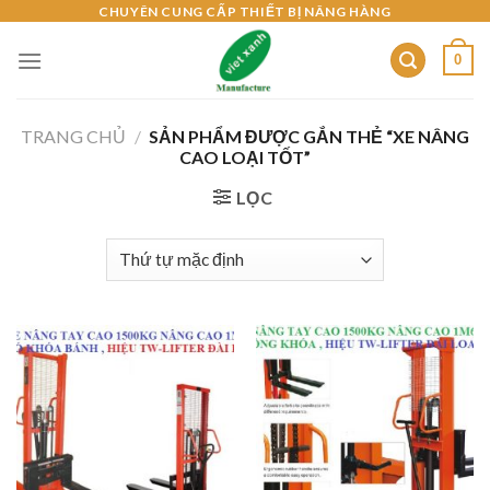
Skip
CHUYÊN CUNG CẤP THIẾT BỊ NÂNG HÀNG
to
0
content
TRANG CHỦ
/
SẢN PHẨM ĐƯỢC GẮN THẺ “XE NÂNG
CAO LOẠI TỐT”
LỌC