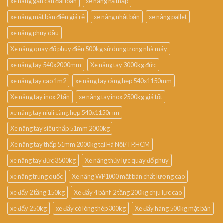
xe nâng gắn cân đài loan
xe nâng hạ thấp
xe nâng mặt bàn điện giá rẻ
xe nâng nhật bản
xe nâng pallet
xe nâng phuy dầu
Xe nâng quay đổ phuy điện 500kg sử dụng trong nhà máy
xe nâng tay 540x2000mm
Xe nâng tay 3000kg đức
xe nâng tay cao 1m2
xe nâng tay càng hẹp 540x1150mm
Xe nâng tay inox 2 tấn
xe nâng tay inox 2500kg giá tốt
xe nâng tay niuli càng hẹp 540x1150mm
Xe nâng tay siêu thấp 51mm 2000kg
Xe nâng tay thấp 51mm 2000kg tại Hà Nội/TP.HCM
xe nâng tay đức 3500kg
Xe nâng thủy lực quay đổ phuy
xe nâng trung quốc
Xe nâng WP1000 mặt bàn chất lượng cao
xe đẩy 2 tầng 150kg
Xe đẩy 4 bánh 2 tầng 200kg chịu lực cao
xe đẩy 250kg
xe đẩy có lòng thép 300kg
Xe đẩy hàng 500kg mặt bàn