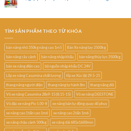
TÌM SẢN PHẨM THEO TỪ KHÓA
bàn nâng nhỏ 350kg nâng cao 1m5
Bán Xe nâng tay 2500kg
bàn nâng cây cảnh
bàn nâng nhập khẩu
bàn nâng thủy lực 3500kg
bán xe nâng điện cao
bộ nguồn nhập khẩu DC 24V
Lốp xe nâng Casumina chất lượng
lốp xe Xúc lật 29.5-25
thang nâng người điện
thang nâng tự hành 8m
thang nâng đôi
Vỏ xe nâng Casumina 28x9-15 (8.15-15)
Vỏ xe nâng DEESTONE
Vỏ đặc xe nâng Pio 5.00-8
xe nâng bán tự động quay đổ phuy
xe nâng cao 1 tấn cao 1m6
xe nâng cao 2 tấn 1m6
xe nâng chậu cảnh 500kg
xe nâng dài 685x1600mm